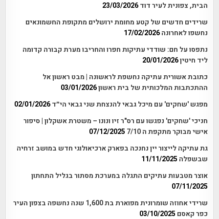
הבית, צפונית לעיר דוד
23/03/2026
שרידים חדשים של קטע מחומת ירושלים מתקופת החשמונאים
נחשפו לאחרונה
17/02/2026
נתפסו על חם: שודדי עתיקות חפרו והחריבו מערת קבורה קדומה
ליד חיטין
20/01/2026
כתובת אשורית עתיקה נחשפת לראשונה | מבט ראשון אל
ההתכתבות המלכותית של בית ראשון
03/01/2026
מפגש 'שחקים' עם מיכל גבאי להנצחת שני גבאי הי״ד
02/01/2026
חניכי 'שחקים' נפגשו עם רס"ר זיו ונונו – משטרת אשקלון | סיפור
אישי מבוקר מתקפת ה 7/10
07/12/2025
גת עתיקה לייצור יין נחנכה בפארק ארכיאולוגי חדש במושב זרחיה
שבשפלה
11/11/2025
אוצר מטבעות עתיקים התגלה במערכת מסתור בגליל התחתון
07/11/2025
שרידי אחוזה שומרונית מפוארת בת 1,600 שנה נחשפה בצפון העיר
כפר קאסם
03/10/2025