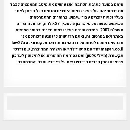
עימם במועד כתיבת הכתבה. אנו עושים את מיטב המאמצים לכבד
את זכויותיהם של בעלי זכויות היוצרים ומנסים ככל הניתן לאתר
בעלי זכויות יוצרים עבור שימוש בחומרים המתפרסמים.
השימוש נעשה על פי עדכון 5 לסעיף 27א לחוק זכויות היוצרים
תשס"ח 2007. במידה והנכם בעלי זכויות יוצרים בחומר המופיע
באתר ו/או בפרסום זה, ואתם מרגישים כי נפגעה זכותכם אנו
מבקשים ממכם לפנות אלינו באמצעות דואר אלקטרוני law27a at
mapah.co.il יחד עם קישור לדף או היצירה המדוברת, שם ודרכי
תקשורת (מייל/טלפון) ואנו נסיר את החומרים. או לחילופין לעדכון
פרטיכם ומתן קרדיט כנדרש וזאת על פי דרישתכם והסכמתכם.
אפי אליאן , היסטוריה על המפה , פרוייקט טיגארט , Efi Elian ,
Tegart Fort , tegart fortress