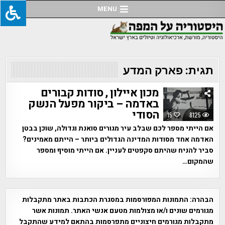
Ski
MENU
t
conten
תגית:
פארק המדע
מכון איילון , סודות קבורים
באדמה – ביקור מפעל הנשק
הסודי
15
8125
אם הייתי מספר לכם שבלב עיר מגורים סואנת וגדולה, שוכן בבטן
האדמה אחד מסודות המדינה הגדולים ביותר – הייתם מאמינים?
סביר להניח שהיתם סקפטים לעניין. אם הייתי מוסיף ומספר
שהמקום…
הבהרה:
התמונות המפורסמות במסגרת הכתבות באתר מתקבלות
מגורמים שונים ו/או מצולמות מטעם אנשי האתר. תמונות אשר
מתקבלות מגורמים חיצוניים מתפרסמות בהתאם למידע שהתקבל