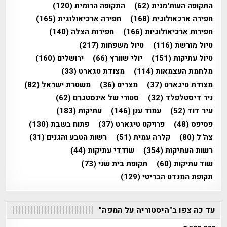
התקופה העות'מנית
(62)
התקופה הרומית
(120)
חפירה ארכאולוגית
(168)
חפירה ארכיאולוגית
(165)
חפירות ארכיאולוגיות
(166)
חפירות הצלה
(140)
טיול מורשת
(116)
טיול משפחות
(217)
טיול עתיקות
(151)
יולי שוורץ
(66)
ירושלים
(160)
מלחמת העצמאות
(114)
מצודת טגארט
(33)
מצודת טיגארט
(37)
מצרים
(36)
משטרת ישראל
(82)
ניר דיסטלפלד
(32)
סטורי של אינסטגרם
(62)
עיר דוד
(52)
עמוד ענן
(146)
עתיקות
(183)
פסיפס
(48)
פרויקט טיגארט
(37)
פתוח בשבת
(130)
צה"ל
(80)
קלרה עמית
(51)
רשות הטבע והגנים
(31)
רשות העתיקות
(354)
שודדי עתיקות
(44)
שוד עתיקות
(60)
תקופת בית שני
(73)
תקופת המנדט הבריטי
(129)
עד כה צפו ב"היסטוריה על המפה"