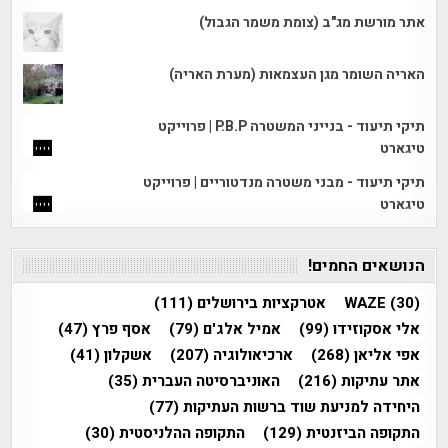
אתר מורשת מג"ב (צומת משמר הגבול)
האריה השומר מגן העצמאות (מערת האריה)
תיקי תיעוד - בנייני המשטרה P.B.P | פרוייקט
טיגארט
תיקי תיעוד - מבני משטרה מנדטוריים | פרוייקט
טיגארט
הנושאים החמים!
(30)
WAZE
אטרקציות בירושלים
(111)
אלי אסקוזידו
(99)
אמיל אלג'ם
(79)
אסף פרץ
(47)
אפי אליאן
(268)
ארכיאולוגיה
(207)
אשקלון
(41)
אתר עתיקות
(216)
האוניברסיטה העברית
(35)
היחידה למניעת שוד ברשות העתיקות
(77)
התקופה הביזנטית
(129)
התקופה ההלניסטית
(30)