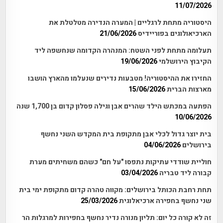
11/07/2026
היסטוריה מתחת לרגליים | המערה הנדירה מטלטלת את
הארכיאולוגים בפוריידיס
21/06/2026
תעלומה מתחת לפני השטח: המנהרה הקדומה שנחשפה ליד
הקיבוץ הירושלמי
19/06/2026
החזירו את ההיסטוריה! מטבעות נדירים שנעלמו מהארץ הושבו
מארצות הברית
15/06/2026
הפתעה במכתש הילד שהרים אבן וגילה פסלון קדום בן 1,700 שנה
10/06/2026
בית יוצר גדול לכלי אבן מתקופת בית המקדש השני נחשף
בירושלים
04/06/2026
חוליית שודדי עתיקות נתפסו "על חם" כשהם משחיתים מערת
קבורה ליד טבריה
03/04/2026
תחת רחבת הכותל בירושלים: מקווה טהרה קדום מתקופת ימי בית
שני נחשף בחפירה ארכיאלוגית
25/03/2026
זה לא קורה כל יום: תליון מנורה נדיר נחשף בחפירות למרגלות הר