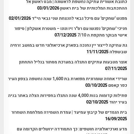
כתובת אשורית עתיקה נחשפת לראשונה | מבט ראשון אל
ההתכתבות המלכותית של בית ראשון
03/01/2026
מפגש 'שחקים' עם מיכל גבאי להנצחת שני גבאי הי״ד
02/01/2026
חניכי 'שחקים' נפגשו עם רס"ר זיו ונונו – משטרת אשקלון | סיפור
אישי מבוקר מתקפת ה 7/10
07/12/2025
גת עתיקה לייצור יין נחנכה בפארק ארכיאולוגי חדש במושב זרחיה
שבשפלה
11/11/2025
אוצר מטבעות עתיקים התגלה במערכת מסתור בגליל התחתון
07/11/2025
שרידי אחוזה שומרונית מפוארת בת 1,600 שנה נחשפה בצפון העיר
כפר קאסם
03/10/2025
פתילות קדומות בנות 4,000 שנה התגלו בחפירות הצלה באתר בניה
בעיר יהוד
02/10/2025
בית הגמדים של קיבוץ עמיעד | עמדת השמירה ממלחמת השחרור
16/09/2025
מדע וארכיאולוגיה חושפים: כך התמודדה ירושלים הקדומה עם