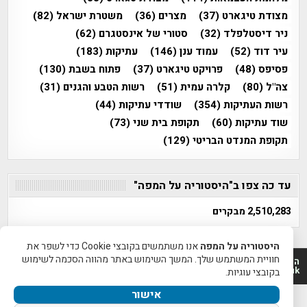
מצודת טיגארט
(37)
מצרים
(36)
משטרת ישראל
(82)
ניר דיסטלפלד
(32)
סטורי של אינסטגרם
(62)
עיר דוד
(52)
עמוד ענן
(146)
עתיקות
(183)
פסיפס
(48)
פרויקט טיגארט
(37)
פתוח בשבת
(130)
צה"ל
(80)
קלרה עמית
(51)
רשות הטבע והגנים
(31)
רשות העתיקות
(354)
שודדי עתיקות
(44)
שוד עתיקות
(60)
תקופת בית שני
(73)
תקופת המנדט הבריטי
(129)
עד כה צפו ב"היסטוריה על המפה"
2,510,283 מבקרים
היסטוריה על המפה
אנו משתמשים בקובצי Cookie כדי לשפר את
חוויית המשתמש שלך. המשך השימוש באתר מהווה הסכמה לשימוש
היסטוריה על המפה 2011-2026 | פרוייקט טיגארט 2012-2026|
www.mapah.co.il | www.tegart.uk
בקובצי עוגיות.
אישור