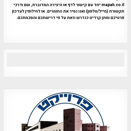
mapah.co.il יחד עם קישור לדף או היצירה המדוברת, שם ודרכי
תקשורת (מייל/טלפון) ואנו נסיר את החומרים. או לחילופין לעדכון
פרטיכם ומתן קרדיט כנדרש וזאת על פי דרישתכם והסכמתכם.
אפי אליאן , היסטוריה על המפה , פרוייקט טיגארט , Efi Elian ,
Tegart Fort , tegart fortress