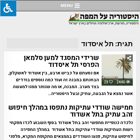
Ski
MENU
t
conten
תגית:
תל איסדוד
שרידי המסגד למען סלמאן
הפרסי תל איסדוד
אם נסעתם על כביש ארבע, בין אשדוד לאשקלון,
הבחנתם במבנה זה ועוד כמה נוספים בודדים
29
2446
בצד מערב. המבנה, או מה שנותר ממנו למעשה
אשר נמצא על הגבעה, עתיק ובעל היסטוריה…
חמישה שודדי עתיקות נתפסו במהלך חיפוש
זהב עתיק בתל אשדוד
נלכדה כנופיית מחפשי זהב בתל אשדוד בסוף השבוע לכדו מפקחי
רשות העתיקות שודדי עתיקות בתל אשדוד במהלך החפירה
לחיפוש עתיקות, פגעו השודדים בממצאים מתקופת המקרא, מלפני