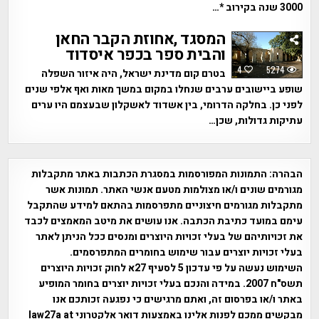
3000 שנה בקירוב *…
המסגד ,אחוזת הקבר החאן
והבית ספר בכפר איסדוד
4
5274
בטרם קום מדינת ישראל, היה איזור השפלה
שופע ביישובים ערבים שנחלו במקום במשך מאות ואף אלפי שנים
לפני כן. בחלקה הדרומי, בין אשדוד לאשקלון שבעצמם היו ערים
עתיקות גדולות, שכן…
הבהרה:
התמונות המפורסמות במסגרת הכתבות באתר מתקבלות
מגורמים שונים ו/או מצולמות מטעם אנשי האתר. תמונות אשר
מתקבלות מגורמים חיצוניים מתפרסמות בהתאם למידע שהתקבל
עימם במועד כתיבת הכתבה. אנו עושים את מיטב המאמצים לכבד
את זכויותיהם של בעלי זכויות היוצרים ומנסים ככל הניתן לאתר
בעלי זכויות יוצרים עבור שימוש בחומרים המתפרסמים.
השימוש נעשה על פי עדכון 5 לסעיף 27א לחוק זכויות היוצרים
תשס"ח 2007. במידה והנכם בעלי זכויות יוצרים בחומר המופיע
באתר ו/או בפרסום זה, ואתם מרגישים כי נפגעה זכותכם אנו
מבקשים ממכם לפנות אלינו באמצעות דואר אלקטרוני law27a at