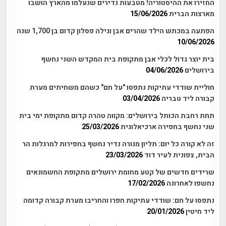
החזירו את ההיסטוריה! מטבעות נדירים שנעלמו מהארץ הושבו
מארצות הברית
15/06/2026
הפתעה במכתש הילד שהרים אבן וגילה פסלון קדום בן 1,700 שנה
10/06/2026
בית יוצר גדול לכלי אבן מתקופת בית המקדש השני נחשף
בירושלים
04/06/2026
חוליית שודדי עתיקות נתפסו "על חם" כשהם משחיתים מערת
קבורה ליד טבריה
03/04/2026
תחת רחבת הכותל בירושלים: מקווה טהרה קדום מתקופת ימי בית
שני נחשף בחפירה ארכיאלוגית
25/03/2026
זה לא קורה כל יום: תליון מנורה נדיר נחשף בחפירות למרגלות הר
הבית, צפונית לעיר דוד
23/03/2026
שרידים חדשים של קטע מחומת ירושלים מתקופת החשמונאים
נחשפו לאחרונה
17/02/2026
נתפסו על חם: שודדי עתיקות חפרו והחריבו מערת קבורה קדומה
ליד חיטין
20/01/2026