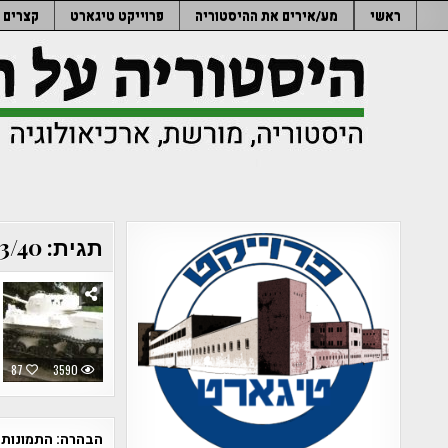
Ski
ראשי
מע/אירים את ההיסטוריה
פרוייקט טיגארט
קצרים
t
conten
תגית:
3/40
87
3590
הבהרה:
התמונות 