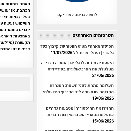
האתר. תמונות אש
הכתבה. אנו עושים
לחצו לכניסה לפרוייקט
בעלי זכויות יוצר
יוצרים בחומר המו
הפרסומים האחרונים
תקשורת (מייל/טלפ
הסיפור מאחורי מטוס הווטור של קיבוץ כפר
דרישתכם והסכמת
גלעדי | נפתלי פורת ז"ל
11/07/2026
אפי אליאן , היסטוריה על המפה , 
היסטוריה מתחת לרגליים | המערה הנדירה
מטלטלת את הארכיאולוגים בפוריידיס
21/06/2026
תעלומה מתחת לפני השטח: המנהרה
הקדומה שנחשפה ליד הקיבוץ הירושלמי
19/06/2026
החזירו את ההיסטוריה! מטבעות נדירים
שנעלמו מהארץ הושבו מארצות הברית
15/06/2026