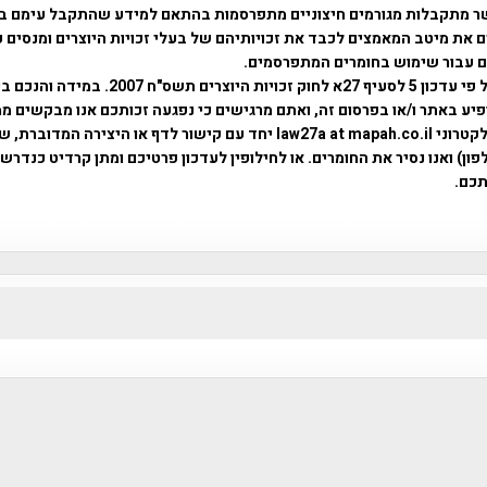
ר מתקבלות מגורמים חיצוניים מתפרסמות בהתאם למידע שהתקבל עימם ב
 את מיטב המאמצים לכבד את זכויותיהם של בעלי זכויות היוצרים ומנסים 
ים עבור שימוש בחומרים המתפרסמים.
השימוש נעשה על פי עדכון 5 לסעיף 27א לחוק זכויות היוצרים ת
פיע באתר ו/או בפרסום זה, ואתם מרגישים כי נפגעה זכותכם אנו מבקשים ממ
באמצעות דואר אלקטרוני law27a at mapah.co.il יחד עם קישור לדף או היצירה המדו
ון) ואנו נסיר את החומרים. או לחילופין לעדכון פרטיכם ומתן קרדיט כנדרש 
כם.
פרוייקט טיגארט , Efi Elian , Tegart Fort , tegart fortress