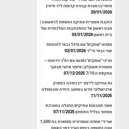
והחריבו מערת קבורה קדומה ליד חיטין
20/01/2026
כתובת אשורית עתיקה נחשפת לראשונה |
מבט ראשון אל ההתכתבות המלכותית של
בית ראשון
03/01/2026
מפגש 'שחקים' עם מיכל גבאי להנצחת
שני גבאי הי״ד
02/01/2026
חניכי 'שחקים' נפגשו עם רס"ר זיו ונונו –
משטרת אשקלון | סיפור אישי מבוקר
מתקפת ה 7/10
07/12/2025
גת עתיקה לייצור יין נחנכה בפארק
ארכיאולוגי חדש במושב זרחיה שבשפלה
11/11/2025
אוצר מטבעות עתיקים התגלה במערכת
מסתור בגליל התחתון
07/11/2025
שרידי אחוזה שומרונית מפוארת בת 1,600
שנה נחשפה בצפון העיר כפר קאסם