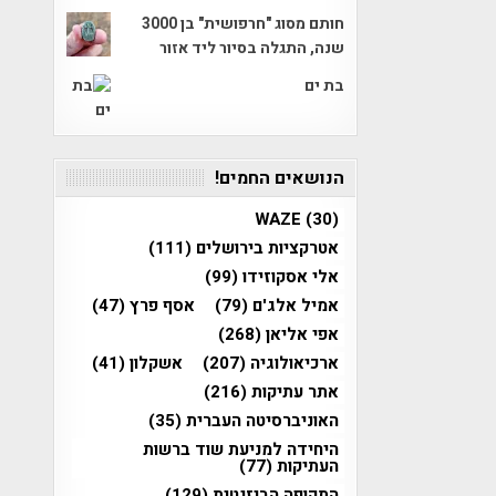
חותם מסוג "חרפושית" בן 3000
שנה, התגלה בסיור ליד אזור
בת ים
הנושאים החמים!
WAZE
(30)
אטרקציות בירושלים
(111)
אלי אסקוזידו
(99)
אמיל אלג'ם
(79)
אסף פרץ
(47)
אפי אליאן
(268)
ארכיאולוגיה
(207)
אשקלון
(41)
אתר עתיקות
(216)
האוניברסיטה העברית
(35)
היחידה למניעת שוד ברשות
העתיקות
(77)
התקופה הביזנטית
(129)