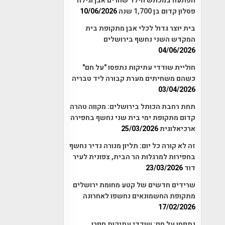
הפתעה במכתש הילד שהרים אבן וגילה
פסלון קדום בן 1,700 שנה
10/06/2026
בית יוצר גדול לכלי אבן מתקופת בית
המקדש השני נחשף בירושלים
04/06/2026
חוליית שודדי עתיקות נתפסו "על חם"
כשהם משחיתים מערת קבורה ליד טבריה
03/04/2026
תחת רחבת הכותל בירושלים: מקווה טהרה
קדום מתקופת ימי בית שני נחשף בחפירה
ארכיאלוגית
25/03/2026
זה לא קורה כל יום: תליון מנורה נדיר נחשף
בחפירות למרגלות הר הבית, צפונית לעיר
דוד
23/03/2026
שרידים חדשים של קטע מחומת ירושלים
מתקופת החשמונאים נחשפו לאחרונה
17/02/2026
נתפסו על חם: שודדי עתיקות חפרו