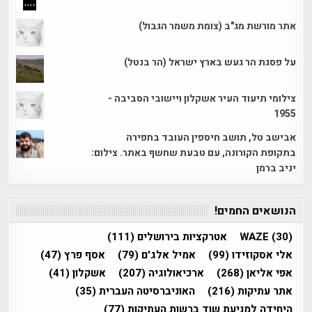
אתר מורשת מג"ב (צומת משמר הגבול)
על פסגת הר געש בארץ ישראל (הר בנטל)
צילומי תיעוד העיר אשקלון ויישובי הסביבה -
1955
אבישב טל, תושב חיספין העובד בחפירה
בתקופת הקורונה, עם טבעת שחשף באתר. צילום:
יניב ברמן
הנושאים החמים!
(30)
WAZE
אטרקציות בירושלים
(111)
אלי אסקוזידו
(99)
אמיל אלג'ם
(79)
אסף פרץ
(47)
אפי אליאן
(268)
ארכיאולוגיה
(207)
אשקלון
(41)
אתר עתיקות
(216)
האוניברסיטה העברית
(35)
היחידה למניעת שוד ברשות העתיקות
(77)