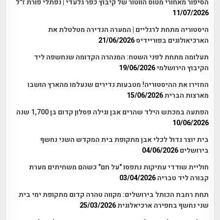
הסיפור מאחורי מטוס הווטור של קיבוץ כפר גלעדי | נפתלי פורת ז"ל
11/07/2026
היסטוריה מתחת לרגליים | המערה הנדירה מטלטלת את
הארכיאולוגים בפוריידיס
21/06/2026
תעלומה מתחת לפני השטח: המנהרה הקדומה שנחשפה ליד
הקיבוץ הירושלמי
19/06/2026
החזירו את ההיסטוריה! מטבעות נדירים שנעלמו מהארץ הושבו
מארצות הברית
15/06/2026
הפתעה במכתש הילד שהרים אבן וגילה פסלון קדום בן 1,700 שנה
10/06/2026
בית יוצר גדול לכלי אבן מתקופת בית המקדש השני נחשף
בירושלים
04/06/2026
חוליית שודדי עתיקות נתפסו "על חם" כשהם משחיתים מערת
קבורה ליד טבריה
03/04/2026
תחת רחבת הכותל בירושלים: מקווה טהרה קדום מתקופת ימי בית
שני נחשף בחפירה ארכיאלוגית
25/03/2026