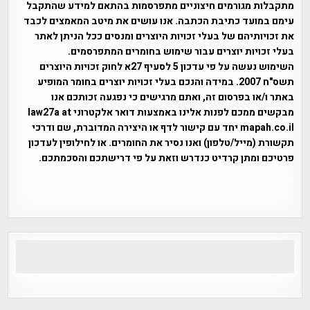
מתקבלות מגורמים חיצוניים מתפרסמות בהתאם למידע שהתקבל
עימם במועד כתיבת הכתבה. אנו עושים את מיטב המאמצים לכבד
את זכויותיהם של בעלי זכויות היוצרים ומנסים ככל הניתן לאתר
בעלי זכויות יוצרים עבור שימוש בחומרים המתפרסמים.
השימוש נעשה על פי עדכון 5 לסעיף 27א לחוק זכויות היוצרים
תשס"ח 2007. במידה והנכם בעלי זכויות יוצרים בחומר המופיע
באתר ו/או בפרסום זה, ואתם מרגישים כי נפגעה זכותכם אנו
מבקשים ממכם לפנות אלינו באמצעות דואר אלקטרוני law27a at
mapah.co.il יחד עם קישור לדף או היצירה המדוברת, שם ודרכי
תקשורת (מייל/טלפון) ואנו נסיר את החומרים. או לחילופין לעדכון
פרטיכם ומתן קרדיט כנדרש וזאת על פי דרישתכם והסכמתכם.
אפי אליאן , היסטוריה על המפה , פרוייקט טיגארט , Efi Elian ,
Tegart Fort , tegart fortress