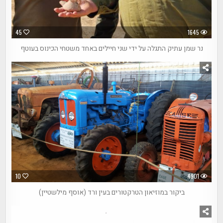
45
1645
נר שמן עתיק התגלה על ידי שני חיילים באחד משטחי הכינוס בעוטף
10
4901
ביקור במוזיאון הטרקטורים בעין ורד (אוסף מילשטיין)