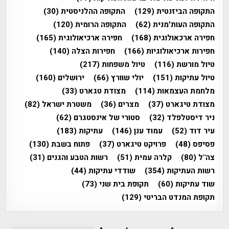
התקופה הביזנטית
(129)
התקופה ההלניסטית
(30)
התקופה העות'מנית
(62)
התקופה הרומית
(120)
חפירה ארכאולוגית
(168)
חפירה ארכיאולוגית
(165)
חפירות ארכיאולוגיות
(166)
חפירות הצלה
(140)
טיול מורשת
(116)
טיול משפחות
(217)
טיול עתיקות
(151)
יולי שוורץ
(66)
ירושלים
(160)
מלחמת העצמאות
(114)
מצודת טגארט
(33)
מצודת טיגארט
(37)
מצרים
(36)
משטרת ישראל
(82)
ניר דיסטלפלד
(32)
סטורי של אינסטגרם
(62)
עיר דוד
(52)
עמוד ענן
(146)
עתיקות
(183)
פסיפס
(48)
פרויקט טיגארט
(37)
פתוח בשבת
(130)
צה"ל
(80)
קלרה עמית
(51)
רשות הטבע והגנים
(31)
רשות העתיקות
(354)
שודדי עתיקות
(44)
שוד עתיקות
(60)
תקופת בית שני
(73)
תקופת המנדט הבריטי
(129)