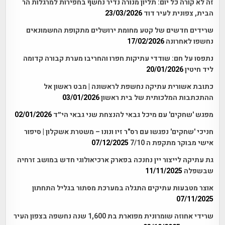
זה לא קורה כל יום: תליון מנורה נדיר נחשף בחפירות למרגלות הר
הבית, צפונית לעיר דוד
23/03/2026
שרידים חדשים של קטע מחומת ירושלים מתקופת החשמונאים
נחשפו לאחרונה
17/02/2026
נתפסו על חם: שודדי עתיקות חפרו והחריבו מערת קבורה קדומה
ליד חיטין
20/01/2026
כתובת אשורית עתיקה נחשפת לראשונה | מבט ראשון אל
ההתכתבות המלכותית של בית ראשון
03/01/2026
מפגש 'שחקים' עם מיכל גבאי להנצחת שני גבאי הי״ד
02/01/2026
חניכי 'שחקים' נפגשו עם רס"ר זיו ונונו – משטרת אשקלון | סיפור
אישי מבוקר מתקפת ה 7/10
07/12/2025
גת עתיקה לייצור יין נחנכה בפארק ארכיאולוגי חדש במושב זרחיה
שבשפלה
11/11/2025
אוצר מטבעות עתיקים התגלה במערכת מסתור בגליל התחתון
07/11/2025
שרידי אחוזה שומרונית מפוארת בת 1,600 שנה נחשפה בצפון העיר