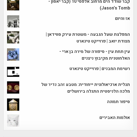
קבר שודד הים מרחוב אלפסי 10 (קבר יאסון -
Jason’s Tomb)
אז והיום
המפלצת שעל הגבעה - משטרת עירק סווידאן |
מצודת יואב | פרוייקט טיגארט
עין תחת עין - סיפורה של מירה בן ארי -
האלחוטנית מקיבוץ ניצנים
רשימת המבנים | פרוייקט טיגארט
תגלית ארכיאולוגית ייחודית: מטבע זהב נדיר של
מלכה הלניסטית התגלה בירושלים
סיפור תמונה
אולמות האבירים