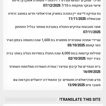
חניכי 'שחקים' נפגשו עם רס"ר זיו ונונו – משטרת אשקלון | סיפור
אישי מבוקר מתקפת ה 7/10
07/12/2025
גת עתיקה לייצור יין נחנכה בפארק ארכיאולוגי חדש במושב זרחיה
שבשפלה
11/11/2025
אוצר מטבעות עתיקים התגלה במערכת מסתור בגליל התחתון
07/11/2025
שרידי אחוזה שומרונית מפוארת בת 1,600 שנה נחשפה בצפון העיר
כפר קאסם
03/10/2025
פתילות קדומות בנות 4,000 שנה התגלו בחפירות הצלה באתר בניה
בעיר יהוד
02/10/2025
בית הגמדים של קיבוץ עמיעד | עמדת השמירה ממלחמת השחרור
16/09/2025
מדע וארכיאולוגיה חושפים: כך התמודדה ירושלים הקדומה עם
משבר מים
13/09/2025
TRANSLATE THIS SITE!