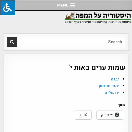
Ski
MENU
t
conten
Search
for:
שמות ערים באות י'
יבנה
יהוד מונוסון
ירושלים
שתף
פייסבוק
X