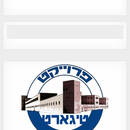
Tegart Fort , tegart fortress