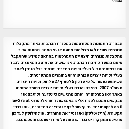
אהבתי
הבהרה:
התמונות המפורסמות במסגרת הכתבות באתר מתקבלות
מגורמים שונים ו/או מצולמות מטעם אנשי האתר. תמונות אשר
מתקבלות מגורמים חיצוניים מתפרסמות בהתאם למידע שהתקבל
עימם במועד כתיבת הכתבה. אנו עושים את מיטב המאמצים לכבד
את זכויותיהם של בעלי זכויות היוצרים ומנסים ככל הניתן לאתר
בעלי זכויות יוצרים עבור שימוש בחומרים המתפרסמים.
השימוש נעשה על פי עדכון 5 לסעיף 27א לחוק זכויות היוצרים
תשס"ח 2007. במידה והנכם בעלי זכויות יוצרים בחומר המופיע
באתר ו/או בפרסום זה, ואתם מרגישים כי נפגעה זכותכם אנו
מבקשים ממכם לפנות אלינו באמצעות דואר אלקטרוני law27a at
mapah.co.il יחד עם קישור לדף או היצירה המדוברת, שם ודרכי
תקשורת (מייל/טלפון) ואנו נסיר את החומרים. או לחילופין לעדכון
פרטיכם ומתן קרדיט כנדרש וזאת על פי דרישתכם והסכמתכם.
אפי אליאן , היסטוריה על המפה , פרוייקט טיגארט , Efi Elian ,