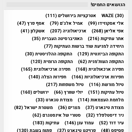
הנושאים החמים!
(30)
WAZE
אטרקציות בירושלים
(111)
אלי אסקוזידו
(99)
אמיל אלג'ם
(79)
אסף פרץ
(47)
אפי אליאן
(268)
ארכיאולוגיה
(207)
אשקלון
(41)
אתר עתיקות
(216)
האוניברסיטה העברית
(35)
היחידה למניעת שוד ברשות העתיקות
(77)
התקופה הביזנטית
(129)
התקופה ההלניסטית
(30)
התקופה העות'מנית
(62)
התקופה הרומית
(120)
חפירה ארכאולוגית
(168)
חפירה ארכיאולוגית
(165)
חפירות ארכיאולוגיות
(166)
חפירות הצלה
(140)
טיול מורשת
(116)
טיול משפחות
(217)
טיול עתיקות
(151)
יולי שוורץ
(66)
ירושלים
(160)
מלחמת העצמאות
(114)
מצודת טגארט
(33)
מצודת טיגארט
(37)
מצרים
(36)
משטרת ישראל
(82)
ניר דיסטלפלד
(32)
סטורי של אינסטגרם
(62)
עיר דוד
(52)
עמוד ענן
(146)
עתיקות
(183)
פסיפס
(48)
פרויקט טיגארט
(37)
פתוח בשבת
(130)