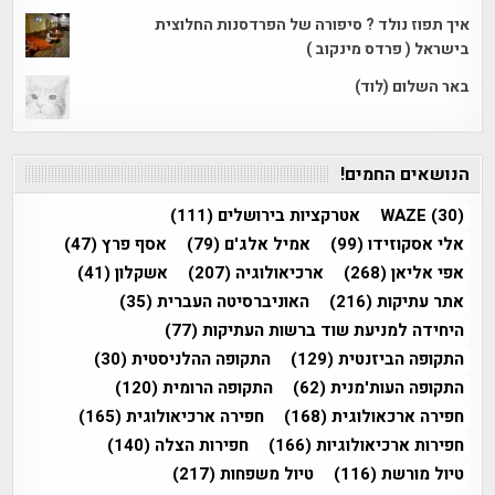
איך תפוז נולד ? סיפורה של הפרדסנות החלוצית
בישראל ( פרדס מינקוב )
באר השלום (לוד)
הנושאים החמים!
(30)
WAZE
אטרקציות בירושלים
(111)
אלי אסקוזידו
(99)
אמיל אלג'ם
(79)
אסף פרץ
(47)
אפי אליאן
(268)
ארכיאולוגיה
(207)
אשקלון
(41)
אתר עתיקות
(216)
האוניברסיטה העברית
(35)
היחידה למניעת שוד ברשות העתיקות
(77)
התקופה הביזנטית
(129)
התקופה ההלניסטית
(30)
התקופה העות'מנית
(62)
התקופה הרומית
(120)
חפירה ארכאולוגית
(168)
חפירה ארכיאולוגית
(165)
חפירות ארכיאולוגיות
(166)
חפירות הצלה
(140)
טיול מורשת
(116)
טיול משפחות
(217)