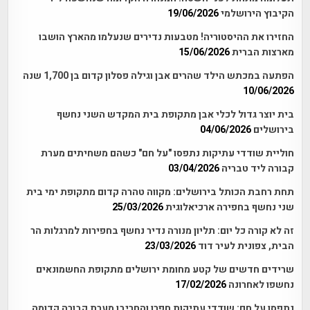
הקיבוץ הירושלמי
19/06/2026
החזירו את ההיסטוריה! מטבעות נדירים שנעלמו מהארץ הושבו
מארצות הברית
15/06/2026
הפתעה במכתש הילד שהרים אבן וגילה פסלון קדום בן 1,700 שנה
10/06/2026
בית יוצר גדול לכלי אבן מתקופת בית המקדש השני נחשף
בירושלים
04/06/2026
חוליית שודדי עתיקות נתפסו "על חם" כשהם משחיתים מערת
קבורה ליד טבריה
03/04/2026
תחת רחבת הכותל בירושלים: מקווה טהרה קדום מתקופת ימי בית
שני נחשף בחפירה ארכיאלוגית
25/03/2026
זה לא קורה כל יום: תליון מנורה נדיר נחשף בחפירות למרגלות הר
הבית, צפונית לעיר דוד
23/03/2026
שרידים חדשים של קטע מחומת ירושלים מתקופת החשמונאים
נחשפו לאחרונה
17/02/2026
נתפסו על חם: שודדי עתיקות חפרו והחריבו מערת קבורה קדומה