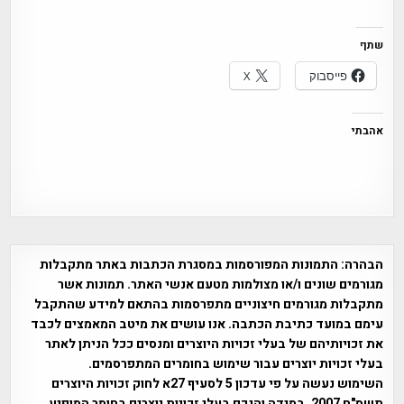
שתף
פייסבוק
X
אהבתי
הבהרה:
התמונות המפורסמות במסגרת הכתבות באתר מתקבלות
מגורמים שונים ו/או מצולמות מטעם אנשי האתר. תמונות אשר
מתקבלות מגורמים חיצוניים מתפרסמות בהתאם למידע שהתקבל
עימם במועד כתיבת הכתבה. אנו עושים את מיטב המאמצים לכבד
את זכויותיהם של בעלי זכויות היוצרים ומנסים ככל הניתן לאתר
בעלי זכויות יוצרים עבור שימוש בחומרים המתפרסמים.
השימוש נעשה על פי עדכון 5 לסעיף 27א לחוק זכויות היוצרים
תשס"ח 2007. במידה והנכם בעלי זכויות יוצרים בחומר המופיע