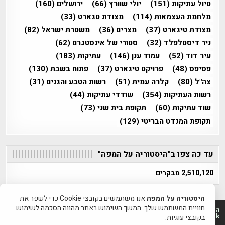
טיול עתיקות
(151)
יולי שוורץ
(66)
ירושלים
(160)
מלחמת העצמאות
(114)
מצודת טגארט
(33)
מצודת טיגארט
(37)
מצרים
(36)
משטרת ישראל
(82)
ניר דיסטלפלד
(32)
סטורי של אינסטגרם
(62)
עיר דוד
(52)
עמוד ענן
(146)
עתיקות
(183)
פסיפס
(48)
פרויקט טיגארט
(37)
פתוח בשבת
(130)
צה"ל
(80)
קלרה עמית
(51)
רשות הטבע והגנים
(31)
רשות העתיקות
(354)
שודדי עתיקות
(44)
שוד עתיקות
(60)
תקופת בית שני
(73)
תקופת המנדט הבריטי
(129)
עד כה צפו ב"היסטוריה על המפה"
2,510,120 מבקרים
היסטוריה על המפה
אנו משתמשים בקובצי Cookie כדי לשפר את
חוויית המשתמש שלך. המשך השימוש באתר מהווה הסכמה לשימוש
היסטוריה על המפה 2011-2026 | פרוייקט טיגארט 2012-2026|
www.mapah.co.il | www.tegart.uk
בקובצי עוגיות.