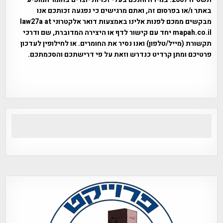
באתר ו/או בפרסום זה, ואתם מרגישים כי נפגעה זכותכם אנו
מבקשים ממכם לפנות אלינו באמצעות דואר אלקטרוני law27a at
mapah.co.il יחד עם קישור לדף או היצירה המדוברת, שם ודרכי
תקשורת (מייל/טלפון) ואנו נסיר את החומרים. או לחילופין לעדכון
פרטיכם ומתן קרדיט כנדרש וזאת על פי דרישתכם והסכמתכם.
אפי אליאן , היסטוריה על המפה , פרוייקט טיגארט , Efi Elian ,
Tegart Fort , tegart fortress