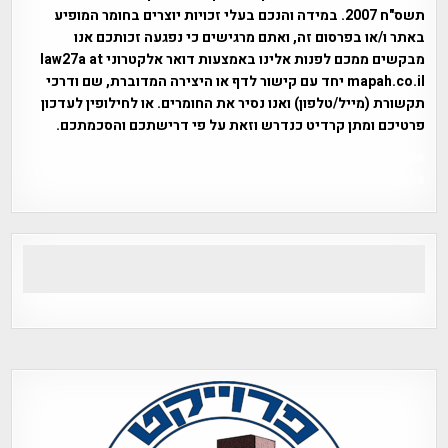
תשס"ח 2007. במידה והנכם בעלי זכויות יוצרים בחומר המופיע
באתר ו/או בפרסום זה, ואתם מרגישים כי נפגעה זכותכם אנו
מבקשים ממכם לפנות אלינו באמצעות דואר אלקטרוני law27a at
mapah.co.il יחד עם קישור לדף או היצירה המדוברת, שם ודרכי
תקשורת (מייל/טלפון) ואנו נסיר את החומרים. או לחילופין לעדכון
פרטיכם ומתן קרדיט כנדרש וזאת על פי דרישתכם והסכמתכם.
אפי אליאן , היסטוריה על המפה , פרוייקט טיגארט , Efi Elian ,
Tegart Fort , tegart fortress