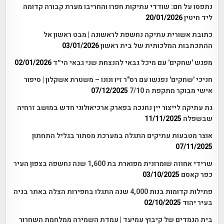
נתפסו על חם: שודדי עתיקות חפרו והחריבו מערת קבורה קדומה
ליד חיטין
20/01/2026
כתובת אשורית עתיקה נחשפת לראשונה | מבט ראשון אל
ההתכתבות המלכותית של בית ראשון
03/01/2026
מפגש 'שחקים' עם מיכל גבאי להנצחת שני גבאי הי״ד
02/01/2026
חניכי 'שחקים' נפגשו עם רס"ר זיו ונונו – משטרת אשקלון | סיפור
אישי מבוקר מתקפת ה 7/10
07/12/2025
גת עתיקה לייצור יין נחנכה בפארק ארכיאולוגי חדש במושב זרחיה
שבשפלה
11/11/2025
אוצר מטבעות עתיקים התגלה במערכת מסתור בגליל התחתון
07/11/2025
שרידי אחוזה שומרונית מפוארת בת 1,600 שנה נחשפה בצפון העיר
כפר קאסם
03/10/2025
פתילות קדומות בנות 4,000 שנה התגלו בחפירות הצלה באתר בניה
בעיר יהוד
02/10/2025
בית הגמדים של קיבוץ עמיעד | עמדת השמירה ממלחמת השחרור