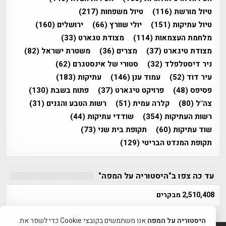
טיול מורשת
(116)
טיול משפחות
(217)
טיול עתיקות
(151)
יולי שוורץ
(66)
ירושלים
(160)
מלחמת העצמאות
(114)
מצודת טגארט
(33)
מצודת טיגארט
(37)
מצרים
(36)
משטרת ישראל
(82)
ניר דיסטלפלד
(32)
סטורי של אינסטגרם
(62)
עיר דוד
(52)
עמוד ענן
(146)
עתיקות
(183)
פסיפס
(48)
פרויקט טיגארט
(37)
פתוח בשבת
(130)
צה"ל
(80)
קלרה עמית
(51)
רשות הטבע והגנים
(31)
רשות העתיקות
(354)
שודדי עתיקות
(44)
שוד עתיקות
(60)
תקופת בית שני
(73)
תקופת המנדט הבריטי
(129)
עד כה צפו ב"היסטוריה על המפה"
2,510,408 מבקרים
היסטוריה על המפה
אנו משתמשים בקובצי Cookie כדי לשפר את