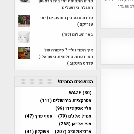
קדום מתקופת ימי בית הראשון
לב שנעדר
התגלה בירושלים
פנינת טבע בין המושבים ( יער
עזריקם )
באר השלום (לוד)
איך תפוז נולד ? סיפורה של
הפרדסנות החלוצית בישראל (
פרדס מינקוב )
הנושאים החמים!
WAZE
(30)
אטרקציות בירושלים
(111)
אלי אסקוזידו
(99)
אמיל אלג'ם
(79)
אסף פרץ
(47)
אפי אליאן
(268)
ארכיאולוגיה
(207)
אשקלון
(41)