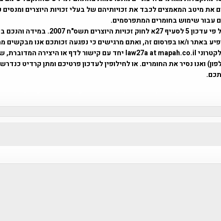
 את מיטב המאמצים לכבד את זכויותיהם של בעלי זכויות היוצרים ומנסים 
ים עבור שימוש בחומרים המתפרסמים.
השימוש נעשה על פי עדכון 5 לסעיף 27א לחוק זכויות היוצרים ת
פיע באתר ו/או בפרסום זה, ואתם מרגישים כי נפגעה זכותכם אנו מבקשים ממ
באמצעות דואר אלקטרוני law27a at mapah.co.il יחד עם קישור לדף או היצירה המדו
ון) ואנו נסיר את החומרים. או לחילופין לעדכון פרטיכם ומתן קרדיט כנדרש 
כם.
פרוייקט טיגארט , Efi Elian , Tegart Fort , tegart fortress