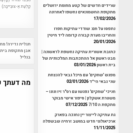
שרידים חדשים של קטע מחומת ירושלים
קַלְעַת אֶ-צוּבֵּייבָּה)
מתקופת החשמונאים נחשפו לאחרונה
17/02/2026
נתפסו על חם: שודדי עתיקות חפרו
והחריבו מערת קבורה קדומה ליד חיטין
Post
20/01/2026
תגלית נדירה! מחצ
vigation
אבן מתקופת בית
כתובת אשורית עתיקה נחשפת לראשונה |
בגליל
מבט ראשון אל ההתכתבות המלכותית של
בית ראשון
03/01/2026
מפגש 'שחקים' עם מיכל גבאי להנצחת
מה דעתך ע
שני גבאי הי״ד
02/01/2026
חניכי 'שחקים' נפגשו עם רס"ר זיו ונונו –
משטרת אשקלון | סיפור אישי מבוקר
מתקפת ה 7/10
07/12/2025
גת עתיקה לייצור יין נחנכה בפארק
ארכיאולוגי חדש במושב זרחיה שבשפלה
11/11/2025