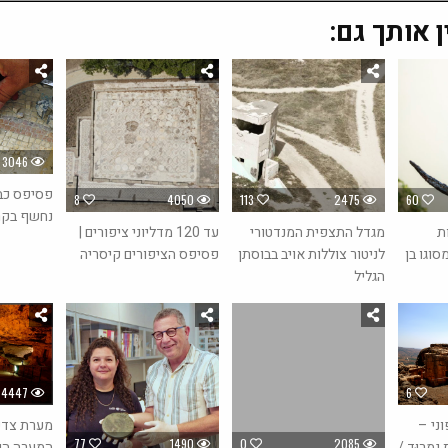
ן אותך גם:
3046
8
4050
113
2475
60
נחשף בקר
ת
מגדל התצפית המנדטורי
עד 120 מדליוני ציפורים |
סוגו בן
לניטור צוללות אויב בבוסתן
פסיפס הציפורים קיסריה
הגליל
4447
6
ני –
מערת צדק
77
1490
0
2085
נַמרוּד /
המערה הגד