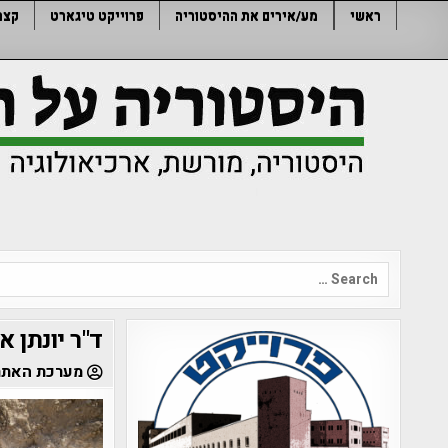
Ski
ראשי
מע/אירים את ההיסטוריה
פרוייקט טיגארט
קצר
t
conten
Search
for:
ד"ר יונתן 
מערכת האתר