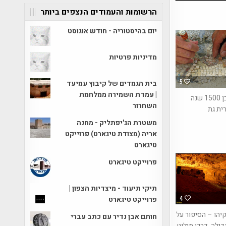
הרשומות והעמודים הנצפים ביותר
יום בהיסטוריה - חודש אוגוסט
מדיניות פרטיות
5
בית הגמדים של קיבוץ עמיעד
| עמדת השמירה ממלחמת
פסיפס כבן 1500 שנה
השחרור
ית גת
משטרת הג'יפתליק - מחנה
אריה (מצודת טיגארט) פרוייקט
טיגארט
פרוייקט טיגארט
תיקי תיעוד - מיצדיות הצפון |
4
פרוייקט טיגארט
יהו – הסיפור על
חותם אבן נדיר עם כתב עברי
ולה, דרכי מילוט