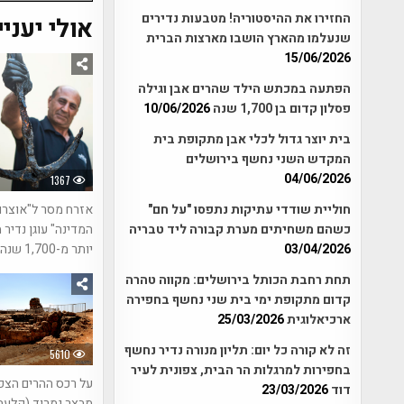
החזירו את ההיסטוריה! מטבעות נדירים
אולי יעניי
שנעלמו מהארץ הושבו מארצות הברית
15/06/2026
הפתעה במכתש הילד שהרים אבן וגילה
פסלון קדום בן 1,700 שנה
10/06/2026
בית יוצר גדול לכלי אבן מתקופת בית
המקדש השני נחשף בירושלים
04/06/2026
1367
אזרח מסר ל"אוצרו
חוליית שודדי עתיקות נתפסו "על חם"
המדינה" עוגן נדיר מ
כשהם משחיתים מערת קבורה ליד טבריה
יותר מ-1,700 שנה
03/04/2026
תחת רחבת הכותל בירושלים: מקווה טהרה
קדום מתקופת ימי בית שני נחשף בחפירה
ארכיאלוגית
25/03/2026
זה לא קורה כל יום: תליון מנורה נדיר נחשף
5610
בחפירות למרגלות הר הבית, צפונית לעיר
על רכס ההרים הצפו
דוד
23/03/2026
מבצר נמרוד (קַלְעַת 