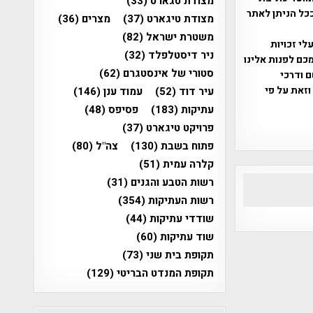
מצודת טגארט
(33)
ככל הניתן לאתר
מצודת טיגארט
(37)
מצרים
(36)
משטרת ישראל
(82)
שס"ח 2007. במידה והנכם בעלי זכויות
ניר דיסטלפלד
(32)
כם לפנות אלינו
סטורי של אינסטגרם
(62)
ברת, שם ודרכי
וזאת על פי
עיר דוד
(52)
עמוד ענן
(146)
עתיקות
(183)
פסיפס
(48)
פרויקט טיגארט
(37)
פתוח בשבת
(130)
צה"ל
(80)
קלרה עמית
(51)
רשות הטבע והגנים
(31)
רשות העתיקות
(354)
שודדי עתיקות
(44)
שוד עתיקות
(60)
תקופת בית שני
(73)
תקופת המנדט הבריטי
(129)