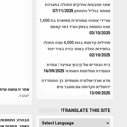
אוצר מטבעות עתיקים התגלה במערכת
מסתור בגליל התחתון
07/11/2025
שרידי אחוזה שומרונית מפוארת בת 1,600
שנה נחשפה בצפון העיר כפר קאסם
03/10/2025
פתילות קדומות בנות 4,000 שנה התגלו
בחפירות הצלה באתר בניה בעיר יהוד
02/10/2025
בית הגמדים של קיבוץ עמיעד | עמדת
השמירה ממלחמת השחרור
16/09/2025
מדע וארכיאולוגיה חושפים: כך התמודדה
ירושלים הקדומה עם משבר מים
אתר זו עושה שימוש ב-Akismet כדי לסנן
13/09/2025
יעובד
.
TRANSLATE THIS SITE!
הבהרה:
התמונות 
האתר. תמונות אש