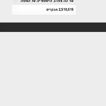
עד כה צפו ב"היסטוריה על המפה"
2,510,515 מבקרים