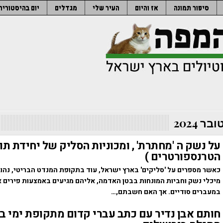
סיפור תמונה
אז והיום
העיר שלי
מגדלים
יום בהיסטוריה
ר 2024
על נשק ה 'מחתרת' , ומכוניות הסליק של יחידת תוב
הטרנספורטרים )
כאשר מספרים על 'סליקים' בארץ ישראל, עוד בתקופת המנדט הבריטי, נהו
מיכלי נשק וחביות המונחות בבטן האדמה, אליהם מגיעים באמצעות פירים א
במעברים סודיים. אך האם חשבתם,…
חותם אבן נדיר עם כתב עברי קדום מתקופת ימי ב