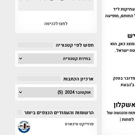
עתיקות ליד
 החותם, מופיעה
לחצו לכניסה
צג כאן, הוא
חפש לפי קטגוריה
טח ישראל.
חפש
לפי
קטגוריה
מדובר בטנק
ארכיון הכתבות
ו ב'גבעת
ארכיון
הכתבות
אשקלון
הרשומות והעמודים הנצפים ביותר
יתוח והנגשה של
מצאו במתחם של שני קברים בני 1,700 שנה לפחות |
פרוייקט טיגארט