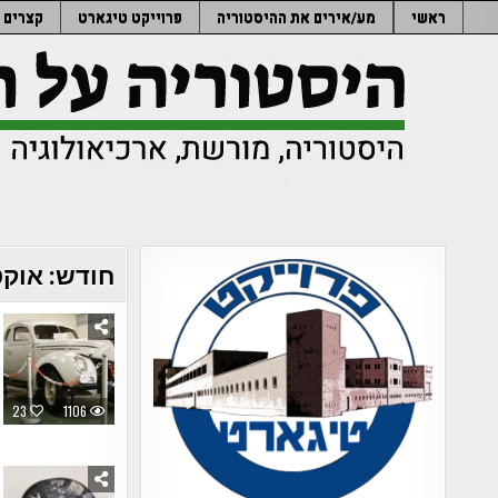
Ski
ראשי
מע/אירים את ההיסטוריה
פרוייקט טיגארט
קצרים
t
conten
חודש:
אוקטוב
23
1106