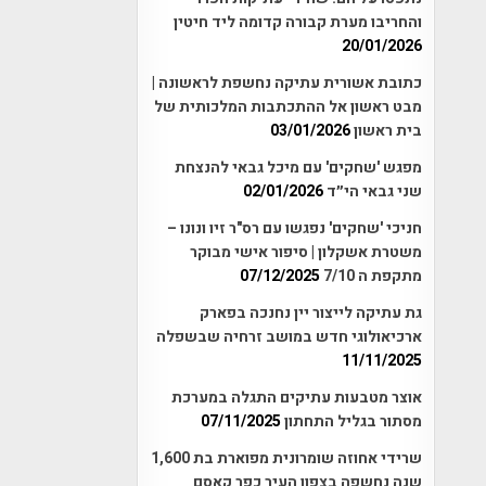
והחריבו מערת קבורה קדומה ליד חיטין
20/01/2026
כתובת אשורית עתיקה נחשפת לראשונה |
מבט ראשון אל ההתכתבות המלכותית של
בית ראשון
03/01/2026
מפגש 'שחקים' עם מיכל גבאי להנצחת
שני גבאי הי״ד
02/01/2026
חניכי 'שחקים' נפגשו עם רס"ר זיו ונונו –
משטרת אשקלון | סיפור אישי מבוקר
מתקפת ה 7/10
07/12/2025
גת עתיקה לייצור יין נחנכה בפארק
ארכיאולוגי חדש במושב זרחיה שבשפלה
11/11/2025
אוצר מטבעות עתיקים התגלה במערכת
מסתור בגליל התחתון
07/11/2025
שרידי אחוזה שומרונית מפוארת בת 1,600
שנה נחשפה בצפון העיר כפר קאסם