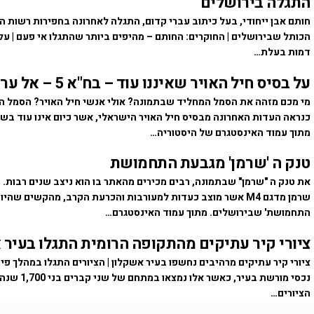
התגלה בירושלים
חותם אבן ייחודי, בעל כיתוב עברי קדום, התגלה לאחרונה בחפירות רשות ה
הכותל שבירושלים | החוקרים: החותם – מהיפים ביותר שהתגלו אי פעם | על
דמות בעלת…
על בסיס חיל האויר שאיננו עוד – בח"א 5 – אל עריש
מי מכם מזהה את הסמל המחליד שבתמונה? אולי אנשי חיל האויר? הסמל המו
כנראה העדות האחרונה מבסיס חיל האויר הישראלי, אשר כיום אינו עוד בש
מתוך עמוד האינסטגרם של היסטוריה…
טנק ה 'שרמן' מגבעת התחמושת
את טנק ה "שרמן" שבתמונה, רבים מכירים מהאתר בו הוא ניצב שנים רבות. 
שרמן מדגם M4 אשר מוצב כעדות למעורבות והכרעת הקרב, מהקשים שהי
התחמושת' שבירושלים. מתוך עמוד האינסטגרם…
ציורי קיר עתיקים מהתקופה הרומית התגלו בעיר 
ציורי קיר עתיקים מרהיבים נחשפו בעיר אשקלון | הציורים התגלו במהלך פ
נכסי מורשת בעיר, כאשר אלו נ
הציורים…