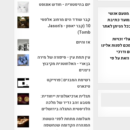
יום בהיסטוריה - חודש אוגוסט
 מטעם אנשי
קבר שודד הים מרחוב אלפסי
מועד כתיבת
10 (קבר יאסון - Jason’s
ככל הניתן לאתר
Tomb)
שס"ח 2007. במידה והנכם בעלי זכויות
אז והיום
כם לפנות אלינו
ברת, שם ודרכי
עין תחת עין - סיפורה של מירה
וזאת על פי
בן ארי - האלחוטנית מקיבוץ
ניצנים
רשימת המבנים | פרוייקט
טיגארט
תגלית ארכיאולוגית ייחודית:
מטבע זהב נדיר של מלכה
הלניסטית התגלה בירושלים
תעלומה מתחת לפני השטח:
המנהרה הקדומה שנחשפה