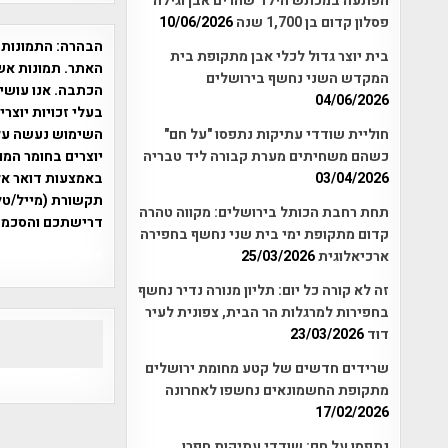
הפתעה במכתש הילד שהרים אבן וגילה
פסלון קדום בן 1,700 שנה
10/06/2026
הבהרה:
התמונות 
בית יוצר גדול לכלי אבן מתקופת בית
האתר. תמונות אש
המקדש השני נחשף בירושלים
הכתבה. אנו עושים
04/06/2026
בעלי זכויות יוצר
חוליית שודדי עתיקות נתפסו "על חם"
יוצרים בחומר המו
כשהם משחיתים מערת קבורה ליד טבריה
03/04/2026
תקשורת (מייל/טלפ
תחת רחבת הכותל בירושלים: מקווה טהרה
דרישתכם והסכמת
קדום מתקופת ימי בית שני נחשף בחפירה
אפי אליאן , היסטוריה על המפה , 
ארכיאלוגית
25/03/2026
זה לא קורה כל יום: תליון מנורה נדיר נחשף
בחפירות למרגלות הר הבית, צפונית לעיר
דוד
23/03/2026
שרידים חדשים של קטע מחומת ירושלים
מתקופת החשמונאים נחשפו לאחרונה
17/02/2026
נתפסו על חם: שודדי עתיקות חפרו