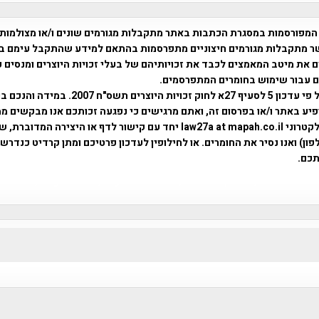
המפורסמות במסגרת הכתבות באתר מתקבלות מגורמים שונים ו/או מצולמות
ר מתקבלות מגורמים חיצוניים מתפרסמות בהתאם למידע שהתקבל עימם ב
 את מיטב המאמצים לכבד את זכויותיהם של בעלי זכויות היוצרים ומנסים 
ים עבור שימוש בחומרים המתפרסמים.
השימוש נעשה על פי עדכון 5 לסעיף 27א לחוק זכויות היוצרים ת
פיע באתר ו/או בפרסום זה, ואתם מרגישים כי נפגעה זכותכם אנו מבקשים ממ
באמצעות דואר אלקטרוני law27a at mapah.co.il יחד עם קישור לדף או היצירה המדו
ון) ואנו נסיר את החומרים. או לחילופין לעדכון פרטיכם ומתן קרדיט כנדרש 
כם.
פרוייקט טיגארט , Efi Elian , Tegart Fort , tegart fortress