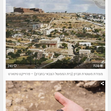
240
7534
מצודת משטרת חברון (בית הממשל הצבאי בחברון) – פרוייקט טיגארט