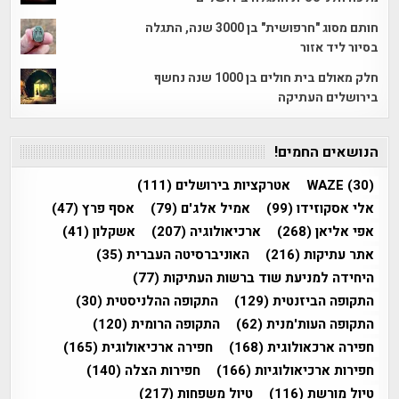
חותם מסוג "חרפושית" בן 3000 שנה, התגלה
בסיור ליד אזור
חלק מאולם בית חולים בן 1000 שנה נחשף
בירושלים העתיקה
הנושאים החמים!
(30)
WAZE
אטרקציות בירושלים
(111)
אלי אסקוזידו
(99)
אמיל אלג'ם
(79)
אסף פרץ
(47)
אפי אליאן
(268)
ארכיאולוגיה
(207)
אשקלון
(41)
אתר עתיקות
(216)
האוניברסיטה העברית
(35)
היחידה למניעת שוד ברשות העתיקות
(77)
התקופה הביזנטית
(129)
התקופה ההלניסטית
(30)
התקופה העות'מנית
(62)
התקופה הרומית
(120)
חפירה ארכאולוגית
(168)
חפירה ארכיאולוגית
(165)
חפירות ארכיאולוגיות
(166)
חפירות הצלה
(140)
טיול מורשת
(116)
טיול משפחות
(217)