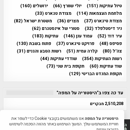
טיול עתיקות
(151)
יולי שוורץ
(66)
ירושלים
(160)
מלחמת העצמאות
(114)
מצודת טגארט
(33)
מצודת טיגארט
(37)
מצרים
(36)
משטרת ישראל
(82)
ניר דיסטלפלד
(32)
סטורי של אינסטגרם
(62)
עיר דוד
(52)
עמוד ענן
(146)
עתיקות
(183)
פסיפס
(48)
פרויקט טיגארט
(37)
פתוח בשבת
(130)
צה"ל
(80)
קלרה עמית
(51)
רשות הטבע והגנים
(31)
רשות העתיקות
(354)
שודדי עתיקות
(44)
שוד עתיקות
(60)
תקופת בית שני
(73)
תקופת המנדט הבריטי
(129)
עד כה צפו ב"היסטוריה על המפה"
2,510,208 מבקרים
היסטוריה על המפה
אנו משתמשים בקובצי Cookie כדי לשפר את
חוויית המשתמש שלך. המשך השימוש באתר מהווה הסכמה לשימוש
היסטוריה על המפה 2011-2026 | פרוייקט טיגארט 2012-2026|
www.mapah.co.il | www.tegart.uk
בקובצי עוגיות.