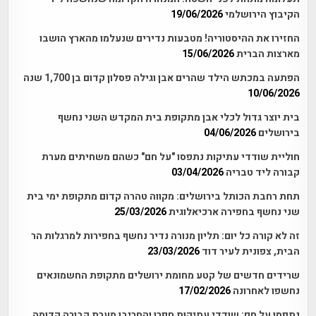
הקיבוץ הירושלמי
19/06/2026
החזירו את ההיסטוריה! מטבעות נדירים שנעלמו מהארץ הושבו
מארצות הברית
15/06/2026
הפתעה במכתש הילד שהרים אבן וגילה פסלון קדום בן 1,700 שנה
10/06/2026
בית יוצר גדול לכלי אבן מתקופת בית המקדש השני נחשף
בירושלים
04/06/2026
חוליית שודדי עתיקות נתפסו "על חם" כשהם משחיתים מערת
קבורה ליד טבריה
03/04/2026
תחת רחבת הכותל בירושלים: מקווה טהרה קדום מתקופת ימי בית
שני נחשף בחפירה ארכיאלוגית
25/03/2026
זה לא קורה כל יום: תליון מנורה נדיר נחשף בחפירות למרגלות הר
הבית, צפונית לעיר דוד
23/03/2026
שרידים חדשים של קטע מחומת ירושלים מתקופת החשמונאים
נחשפו לאחרונה
17/02/2026
נתפסו על חם: שודדי עתיקות חפרו והחריבו מערת קבורה קדומה