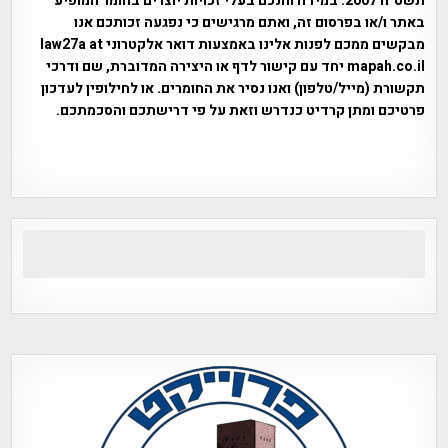
תשס"ח 2007. במידה והנכם בעלי זכויות יוצרים בחומר המופיע
באתר ו/או בפרסום זה, ואתם מרגישים כי נפגעה זכותכם אנו
מבקשים ממכם לפנות אלינו באמצעות דואר אלקטרוני law27a at
mapah.co.il יחד עם קישור לדף או היצירה המדוברת, שם ודרכי
תקשורת (מייל/טלפון) ואנו נסיר את החומרים. או לחילופין לעדכון
פרטיכם ומתן קרדיט כנדרש וזאת על פי דרישתכם והסכמתכם.
אפי אליאן , היסטוריה על המפה , פרוייקט טיגארט , Efi Elian ,
Tegart Fort , tegart fortress