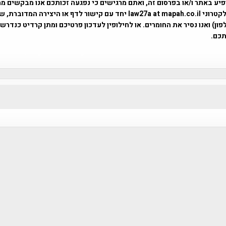
פיע באתר ו/או בפרסום זה, ואתם מרגישים כי נפגעה זכותכם אנו מבקשים ממ
באמצעות דואר אלקטרוני law27a at mapah.co.il יחד עם קישור לדף או היצירה המדו
ון) ואנו נסיר את החומרים. או לחילופין לעדכון פרטיכם ומתן קרדיט כנדרש 
כם.
פרוייקט טיגארט , Efi Elian , Tegart Fort , tegart fortress