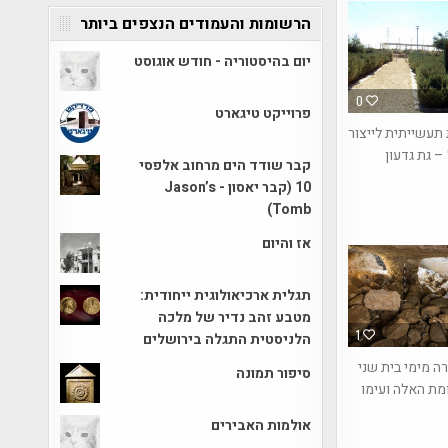
הרשומות והעמודים הנצפים ביותר
יום בהיסטוריה - חודש אוגוסט
0
פרוייקט טיגארט
 תעשייתית לייצור
 – גת גדעון
קבר שודד הים מרחוב אלפסי
10 (קבר יאסון - Jason’s
Tomb)
אז והיום
תגלית ארכיאולוגית ייחודית:
מטבע זהב נדיר של מלכה
1
הלניסטית התגלה בירושלים
ה מימי בית שני
סיפור תמונה
מת האלה ועימו
אולמות האבירים