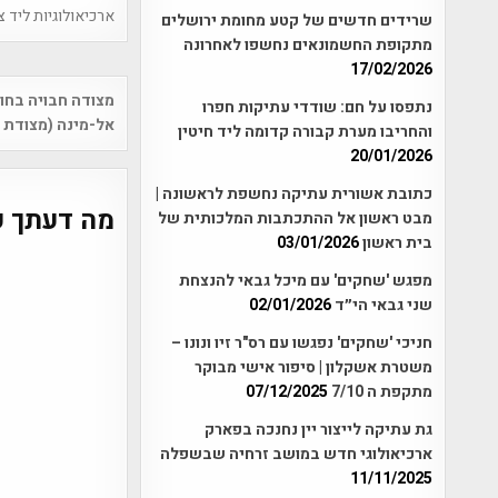
ארכיאולוגיות ליד צ
שרידים חדשים של קטע מחומת ירושלים
מתקופת החשמונאים נחשפו לאחרונה
17/02/2026
Post
מצודה חבויה בחו
נתפסו על חם: שודדי עתיקות חפרו
vigation
אל-מינה (מצודת 
והחריבו מערת קבורה קדומה ליד חיטין
20/01/2026
כתובת אשורית עתיקה נחשפת לראשונה |
מה דעתך ע
מבט ראשון אל ההתכתבות המלכותית של
בית ראשון
03/01/2026
מפגש 'שחקים' עם מיכל גבאי להנצחת
שני גבאי הי״ד
02/01/2026
חניכי 'שחקים' נפגשו עם רס"ר זיו ונונו –
משטרת אשקלון | סיפור אישי מבוקר
מתקפת ה 7/10
07/12/2025
גת עתיקה לייצור יין נחנכה בפארק
ארכיאולוגי חדש במושב זרחיה שבשפלה
11/11/2025