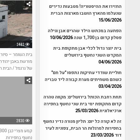
החזירו את ההיסטוריה! מטבעות נדירים
שנעלמו מהארץ הושבו מארצות הברית
15/06/2026
הפתעה במכתש הילד שהרים אבן וגילה
פסלון קדום בן 1,700 שנה
10/06/2026
3483
בית יוצר גדול לכלי אבן מתקופת בית
בית השומר – סיור 
המקדש השני נחשף בירושלים
מורשת באבן יהודה 
04/06/2026
של גרגמל / הבית ה
חוליית שודדי עתיקות נתפסו "על חם"
כשהם משחיתים מערת קבורה ליד טבריה
03/04/2026
תחת רחבת הכותל בירושלים: מקווה טהרה
קדום מתקופת ימי בית שני נחשף בחפירה
ארכיאלוגית
25/03/2026
2830
זה לא קורה כל יום: תליון מנורה נדיר נחשף
בחפירות למרגלות הר הבית, צפונית לעיר
דוד
23/03/2026
נחשף בחפירות