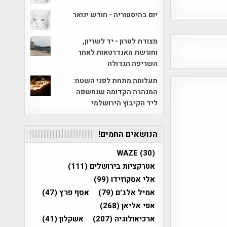
יום בהיסטוריה - חודש ינואר
מצודת לטרון - יד לשריון,
וחורשת האנדרטאות לאחר
השריפה הגדולה
תעלומה מתחת לפני השטח:
המנהרה הקדומה שנחשפה
ליד הקיבוץ הירושלמי
הנושאים החמים!
WAZE
(30)
אטרקציות בירושלים
(111)
אלי אסקוזידו
(99)
אמיל אלג'ם
(79)
אסף פרץ
(47)
אפי אליאן
(268)
ארכיאולוגיה
(207)
אשקלון
(41)