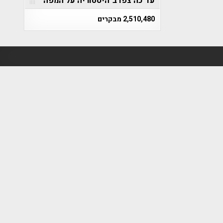
עד כה צפו ב"היסטוריה על המפה"
2,510,480 מבקרים