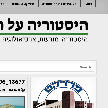
Ski
ראשי
מע/אירים את ההיסטוריה
פרוייקט טיגארט
קצר
t
conten
Search
for:
18677_328378439496_791764496_3294321_5747820_n
מערכת האתר