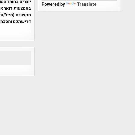
יוצרים בחומר המו
Powered by
Translate
תקשורת (מייל/טלפ
דרישתכם והסכמת
אפי אליאן , היסטוריה על המפה , 