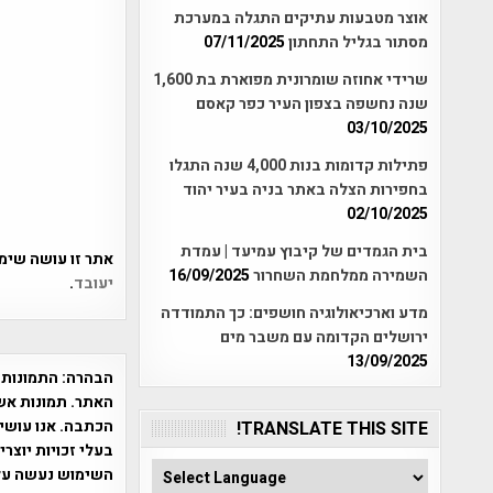
אוצר מטבעות עתיקים התגלה במערכת
מסתור בגליל התחתון
07/11/2025
שרידי אחוזה שומרונית מפוארת בת 1,600
שנה נחשפה בצפון העיר כפר קאסם
03/10/2025
פתילות קדומות בנות 4,000 שנה התגלו
בחפירות הצלה באתר בניה בעיר יהוד
02/10/2025
בית הגמדים של קיבוץ עמיעד | עמדת
אתר זו עושה שימוש ב-Akismet כדי לסנן
השמירה ממלחמת השחרור
16/09/2025
יעובד
.
מדע וארכיאולוגיה חושפים: כך התמודדה
ירושלים הקדומה עם משבר מים
13/09/2025
הבהרה:
התמונות 
האתר. תמונות אש
הכתבה. אנו עושים
TRANSLATE THIS SITE!
בעלי זכויות יוצר