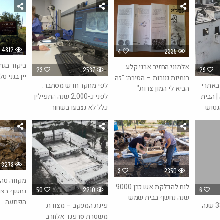
4812
4
2335
ביקור בגת
אלמוני החזיר אבני קלע
23
2537
29
יין בגני טל
רומיות גנובות – הסיבה: "זה
באתרי
לפי מחקר חדש מסתבר:
הביא לי המון צרות"
| הבית
לפני כ-2,000 שנה התפילין
נטוש
כלל לא נצבעו בשחור
3273
3
2350
מקווה טהר
לוח להדלקת אש כבן 9000
50
2210
6
נחשף בצו
שנה נחשף בבית שמש
הפתעה
קמע מצרי כבן 3300 שנה
פינת המעקב – מצודת
משטרת סרפנד אלחרב