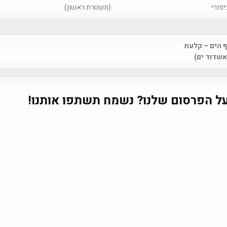
יפורי
(משטרת ראשון)
ף הים – קלעת
na
אשדוד ים)
ל הפרסום שלנו? נשמח תשתפו אותנו!