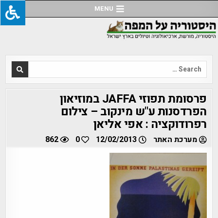
Ski
MENU
t
conten
Search
for:
פרסומת תפוזי JAFFA במוזיאון
הפרדסנות ע"ש מינקוב – צילום
רפרודוקציה : אפי אליאן
מערכת האתר
12/02/2013
0
862