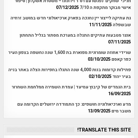
חניכי 'שחקים' נפגשו עם רס"ר זיו ונונו – משטרת אשקלון | סיפור
אישי מבוקר מתקפת ה 7/10
07/12/2025
גת עתיקה לייצור יין נחנכה בפארק ארכיאולוגי חדש במושב זרחיה
שבשפלה
11/11/2025
אוצר מטבעות עתיקים התגלה במערכת מסתור בגליל התחתון
07/11/2025
שרידי אחוזה שומרונית מפוארת בת 1,600 שנה נחשפה בצפון העיר
כפר קאסם
03/10/2025
פתילות קדומות בנות 4,000 שנה התגלו בחפירות הצלה באתר בניה
בעיר יהוד
02/10/2025
בית הגמדים של קיבוץ עמיעד | עמדת השמירה ממלחמת השחרור
16/09/2025
מדע וארכיאולוגיה חושפים: כך התמודדה ירושלים הקדומה עם
משבר מים
13/09/2025
TRANSLATE THIS SITE!