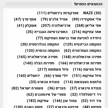
הנושאים החמים!
(30)
WAZE
אטרקציות בירושלים
(111)
אלי אסקוזידו
(99)
אמיל אלג'ם
(79)
אסף פרץ
(47)
אפי אליאן
(268)
ארכיאולוגיה
(207)
אשקלון
(41)
אתר עתיקות
(216)
האוניברסיטה העברית
(35)
היחידה למניעת שוד ברשות העתיקות
(77)
התקופה הביזנטית
(129)
התקופה ההלניסטית
(30)
התקופה העות'מנית
(62)
התקופה הרומית
(120)
חפירה ארכאולוגית
(168)
חפירה ארכיאולוגית
(165)
חפירות ארכיאולוגיות
(166)
חפירות הצלה
(140)
טיול מורשת
(116)
טיול משפחות
(217)
טיול עתיקות
(151)
יולי שוורץ
(66)
ירושלים
(160)
מלחמת העצמאות
(114)
מצודת טגארט
(33)
מצודת טיגארט
(37)
מצרים
(36)
משטרת ישראל
(82)
ניר דיסטלפלד
(32)
סטורי של אינסטגרם
(62)
עיר דוד
(52)
עמוד ענן
(146)
עתיקות
(183)
פסיפס
(48)
פרויקט טיגארט
(37)
פתוח בשבת
(130)