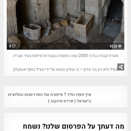
4
4538
מערת קבורה בת כ-2000 שנה נחשפה בעבודות פיתוח בעיר טבריה
4
2348
מציל ולא רק בני אדם – נר עתיק נמצא על ידי מציל בחוף אשקלון
Post
איך תפוז נולד ? סיפורה של הפרדסנות החלוצית
navigation
בישראל ( פרדס מינקוב )
מה דעתך על הפרסום שלנו? נשמח