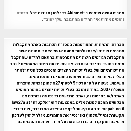
אתר זו עושה שימוש ב-Akismet כדי לסנן תגובות זבל.
פרטים
נוספים אודות איך המידע מהתגובה שלך יעובד
.
הבהרה:
התמונות המפורסמות במסגרת הכתבות באתר מתקבלות
מגורמים שונים ו/או מצולמות מטעם אנשי האתר. תמונות אשר
מתקבלות מגורמים חיצוניים מתפרסמות בהתאם למידע שהתקבל
עימם במועד כתיבת הכתבה. אנו עושים את מיטב המאמצים לכבד
את זכויותיהם של בעלי זכויות היוצרים ומנסים ככל הניתן לאתר
בעלי זכויות יוצרים עבור שימוש בחומרים המתפרסמים.
השימוש נעשה על פי עדכון 5 לסעיף 27א לחוק זכויות היוצרים
תשס"ח 2007. במידה והנכם בעלי זכויות יוצרים בחומר המופיע
באתר ו/או בפרסום זה, ואתם מרגישים כי נפגעה זכותכם אנו
מבקשים ממכם לפנות אלינו באמצעות דואר אלקטרוני law27a at
mapah.co.il יחד עם קישור לדף או היצירה המדוברת, שם ודרכי
תקשורת (מייל/טלפון) ואנו נסיר את החומרים. או לחילופין לעדכון
פרטיכם ומתן קרדיט כנדרש וזאת על פי דרישתכם והסכמתכם.