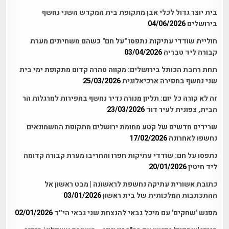
בית יוצר גדול לכלי אבן מתקופת בית המקדש השני נחשף
בירושלים
04/06/2026
חוליית שודדי עתיקות נתפסו "על חם" כשהם משחיתים מערת
קבורה ליד טבריה
03/04/2026
תחת רחבת הכותל בירושלים: מקווה טהרה קדום מתקופת ימי בית
שני נחשף בחפירה ארכיאלוגית
25/03/2026
זה לא קורה כל יום: תליון מנורה נדיר נחשף בחפירות למרגלות הר
הבית, צפונית לעיר דוד
23/03/2026
שרידים חדשים של קטע מחומת ירושלים מתקופת החשמונאים
נחשפו לאחרונה
17/02/2026
נתפסו על חם: שודדי עתיקות חפרו והחריבו מערת קבורה קדומה
ליד חיטין
20/01/2026
כתובת אשורית עתיקה נחשפת לראשונה | מבט ראשון אל
ההתכתבות המלכותית של בית ראשון
03/01/2026
מפגש 'שחקים' עם מיכל גבאי להנצחת שני גבאי הי״ד
02/01/2026