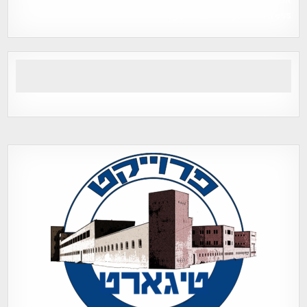
אפי אליאן , היסטוריה על המפה , פרוייקט טיגארט , Efi Elian ,
Tegart Fort , tegart fortress