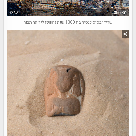
62
3563
שרידי בסיס כנסיה בת 1300 שנה נחשפו ליד הר תבור