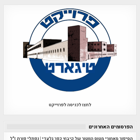
לחצו לכניסה לפרוייקט
הפרסומים האחרונים
הסיפור מאחורי מטוס הווטור של קיבוץ כפר גלעדי | נפתלי פורת ז"ל