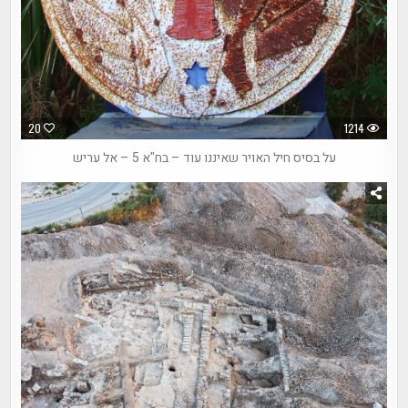
20
1214
על בסיס חיל האויר שאיננו עוד – בח"א 5 – אל עריש