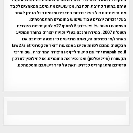
עימם במועד כתיבת הכתבה. אנו עושים את מיטב המאמצים לכבד
את זכויותיהם של בעלי זכויות היוצרים ומנסים ככל הניתן לאתר
בעלי זכויות יוצרים עבור שימוש בחומרים המתפרסמים.
השימוש נעשה על פי עדכון 5 לסעיף 27א לחוק זכויות היוצרים
תשס"ח 2007. במידה והנכם בעלי זכויות יוצרים בחומר המופיע
באתר ו/או בפרסום זה, ואתם מרגישים כי נפגעה זכותכם אנו
מבקשים ממכם לפנות אלינו באמצעות דואר אלקטרוני law27a at
mapah.co.il יחד עם קישור לדף או היצירה המדוברת, שם ודרכי
תקשורת (מייל/טלפון) ואנו נסיר את החומרים. או לחילופין לעדכון
פרטיכם ומתן קרדיט כנדרש וזאת על פי דרישתכם והסכמתכם.
אפי אליאן , היסטוריה על המפה , פרוייקט טיגארט , Efi Elian ,
Tegart Fort , tegart fortress