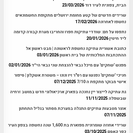
הבית, צפונית לעיר דוד
23/03/2026
שרידים חדשים של קטע מחומת ירושלים מתקופת החשמונאים
נחשפו לאחרונה
17/02/2026
נתפסו על חם: שודדי עתיקות חפרו והחריבו מערת קבורה קדומה
ליד חיטין
20/01/2026
כתובת אשורית עתיקה נחשפת לראשונה | מבט ראשון אל
ההתכתבות המלכותית של בית ראשון
03/01/2026
מפגש 'שחקים' עם מיכל גבאי להנצחת שני גבאי הי״ד
02/01/2026
חניכי 'שחקים' נפגשו עם רס"ר זיו ונונו – משטרת אשקלון | סיפור
אישי מבוקר מתקפת ה 7/10
07/12/2025
גת עתיקה לייצור יין נחנכה בפארק ארכיאולוגי חדש במושב זרחיה
שבשפלה
11/11/2025
אוצר מטבעות עתיקים התגלה במערכת מסתור בגליל התחתון
07/11/2025
שרידי אחוזה שומרונית מפוארת בת 1,600 שנה נחשפה בצפון העיר
כפר קאסם
03/10/2025