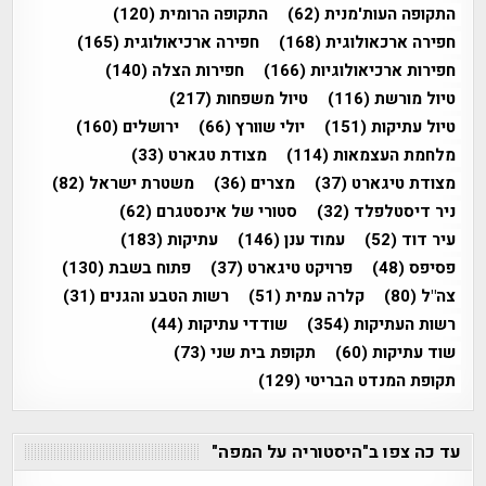
התקופה העות'מנית
(62)
התקופה הרומית
(120)
חפירה ארכאולוגית
(168)
חפירה ארכיאולוגית
(165)
חפירות ארכיאולוגיות
(166)
חפירות הצלה
(140)
טיול מורשת
(116)
טיול משפחות
(217)
טיול עתיקות
(151)
יולי שוורץ
(66)
ירושלים
(160)
מלחמת העצמאות
(114)
מצודת טגארט
(33)
מצודת טיגארט
(37)
מצרים
(36)
משטרת ישראל
(82)
ניר דיסטלפלד
(32)
סטורי של אינסטגרם
(62)
עיר דוד
(52)
עמוד ענן
(146)
עתיקות
(183)
פסיפס
(48)
פרויקט טיגארט
(37)
פתוח בשבת
(130)
צה"ל
(80)
קלרה עמית
(51)
רשות הטבע והגנים
(31)
רשות העתיקות
(354)
שודדי עתיקות
(44)
שוד עתיקות
(60)
תקופת בית שני
(73)
תקופת המנדט הבריטי
(129)
עד כה צפו ב"היסטוריה על המפה"