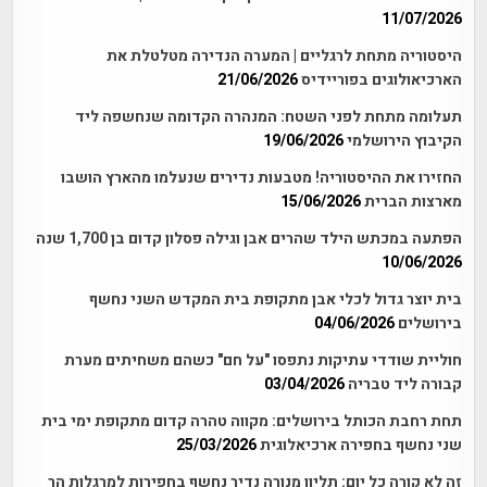
11/07/2026
היסטוריה מתחת לרגליים | המערה הנדירה מטלטלת את
הארכיאולוגים בפוריידיס
21/06/2026
תעלומה מתחת לפני השטח: המנהרה הקדומה שנחשפה ליד
הקיבוץ הירושלמי
19/06/2026
החזירו את ההיסטוריה! מטבעות נדירים שנעלמו מהארץ הושבו
מארצות הברית
15/06/2026
הפתעה במכתש הילד שהרים אבן וגילה פסלון קדום בן 1,700 שנה
10/06/2026
בית יוצר גדול לכלי אבן מתקופת בית המקדש השני נחשף
בירושלים
04/06/2026
חוליית שודדי עתיקות נתפסו "על חם" כשהם משחיתים מערת
קבורה ליד טבריה
03/04/2026
תחת רחבת הכותל בירושלים: מקווה טהרה קדום מתקופת ימי בית
שני נחשף בחפירה ארכיאלוגית
25/03/2026
זה לא קורה כל יום: תליון מנורה נדיר נחשף בחפירות למרגלות הר