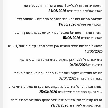
היסטוריה מתחת לרגליים | המערה הנדירה מטלטלת את
הארכיאולוגים בפוריידיס
21/06/2026
תעלומה מתחת לפני השטח: המנהרה הקדומה שנחשפה ליד
הקיבוץ הירושלמי
19/06/2026
החזירו את ההיסטוריה! מטבעות נדירים שנעלמו מהארץ הושבו
מארצות הברית
15/06/2026
הפתעה במכתש הילד שהרים אבן וגילה פסלון קדום בן 1,700 שנה
10/06/2026
בית יוצר גדול לכלי אבן מתקופת בית המקדש השני נחשף
בירושלים
04/06/2026
חוליית שודדי עתיקות נתפסו "על חם" כשהם משחיתים מערת
קבורה ליד טבריה
03/04/2026
תחת רחבת הכותל בירושלים: מקווה טהרה קדום מתקופת ימי בית
שני נחשף בחפירה ארכיאלוגית
25/03/2026
זה לא קורה כל יום: תליון מנורה נדיר נחשף בחפירות למרגלות הר
הבית, צפונית לעיר דוד
23/03/2026