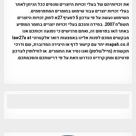
את זכויותיהם של בעלי זכויות היוצרים ומנסים ככל הניתן לאתר
בעלי זכויות יוצרים עבור שימוש בחומרים המתפרסמים.
השימוש נעשה על פי עדכון 5 לסעיף 27א לחוק זכויות היוצרים
תשס"ח 2007. במידה והנכם בעלי זכויות יוצרים בחומר המופיע
באתר ו/או בפרסום זה, ואתם מרגישים כי נפגעה זכותכם אנו
מבקשים ממכם לפנות אלינו באמצעות דואר אלקטרוני law27a at
mapah.co.il יחד עם קישור לדף או היצירה המדוברת, שם ודרכי
תקשורת (מייל/טלפון) ואנו נסיר את החומרים. או לחילופין לעדכון
פרטיכם ומתן קרדיט כנדרש וזאת על פי דרישתכם והסכמתכם.
אפי אליאן , היסטוריה על המפה , פרוייקט טיגארט , Efi Elian ,
Tegart Fort , tegart fortress