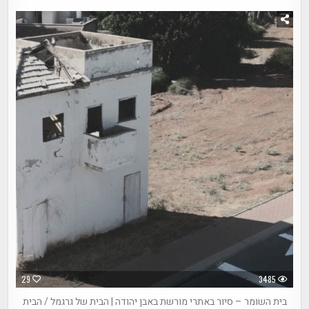
29
3485
בית השומר – סיור באתרי מורשת באבן יהודה | הבית של גרגמל / הבית