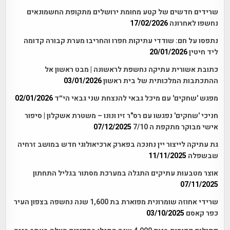
שרידים חדשים של קטע מחומת ירושלים מתקופת החשמונאים
נחשפו לאחרונה
17/02/2026
נתפסו על חם: שודדי עתיקות חפרו והחריבו מערת קבורה קדומה
ליד חיטין
20/01/2026
כתובת אשורית עתיקה נחשפת לראשונה | מבט ראשון אל
ההתכתבות המלכותית של בית ראשון
03/01/2026
מפגש 'שחקים' עם מיכל גבאי להנצחת שני גבאי הי״ד
02/01/2026
חניכי 'שחקים' נפגשו עם רס"ר זיו ונונו – משטרת אשקלון | סיפור
אישי מבוקר מתקפת ה 7/10
07/12/2025
גת עתיקה לייצור יין נחנכה בפארק ארכיאולוגי חדש במושב זרחיה
שבשפלה
11/11/2025
אוצר מטבעות עתיקים התגלה במערכת מסתור בגליל התחתון
07/11/2025
שרידי אחוזה שומרונית מפוארת בת 1,600 שנה נחשפה בצפון העיר
כפר קאסם
03/10/2025