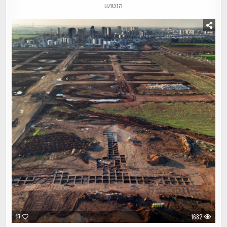
הנטוש
17
1682