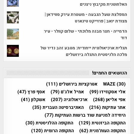
האלחוטנית מקיבוץ ניצנים
המפלצת שעל הגבעה - משטרת עירק סווידאן |
מצודת יואב | פרוייקט טיגארט
הדמייה - חצר מבנה מלוכתי - שלום קוולר - עיר
דוד
תגלית ארכיאולוגית ייחודית: מטבע זהב נדיר של
מלכה הלניסטית התגלה בירושלים
הנושאים החמים!
(30)
WAZE
אטרקציות בירושלים
(111)
אלי אסקוזידו
(99)
אמיל אלג'ם
(79)
אסף פרץ
(47)
אפי אליאן
(268)
ארכיאולוגיה
(207)
אשקלון
(41)
אתר עתיקות
(216)
האוניברסיטה העברית
(35)
היחידה למניעת שוד ברשות העתיקות
(77)
התקופה הביזנטית
(129)
התקופה ההלניסטית
(30)
התקופה העות'מנית
(62)
התקופה הרומית
(120)