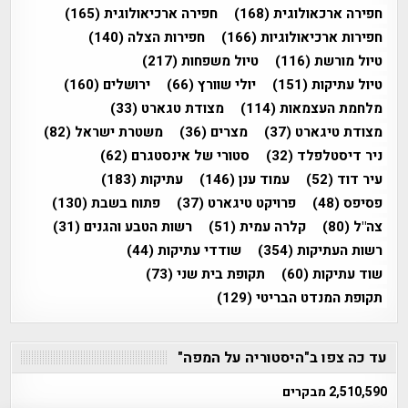
חפירה ארכאולוגית
(168)
חפירה ארכיאולוגית
(165)
חפירות ארכיאולוגיות
(166)
חפירות הצלה
(140)
טיול מורשת
(116)
טיול משפחות
(217)
טיול עתיקות
(151)
יולי שוורץ
(66)
ירושלים
(160)
מלחמת העצמאות
(114)
מצודת טגארט
(33)
מצודת טיגארט
(37)
מצרים
(36)
משטרת ישראל
(82)
ניר דיסטלפלד
(32)
סטורי של אינסטגרם
(62)
עיר דוד
(52)
עמוד ענן
(146)
עתיקות
(183)
פסיפס
(48)
פרויקט טיגארט
(37)
פתוח בשבת
(130)
צה"ל
(80)
קלרה עמית
(51)
רשות הטבע והגנים
(31)
רשות העתיקות
(354)
שודדי עתיקות
(44)
שוד עתיקות
(60)
תקופת בית שני
(73)
תקופת המנדט הבריטי
(129)
עד כה צפו ב"היסטוריה על המפה"
2,510,590 מבקרים