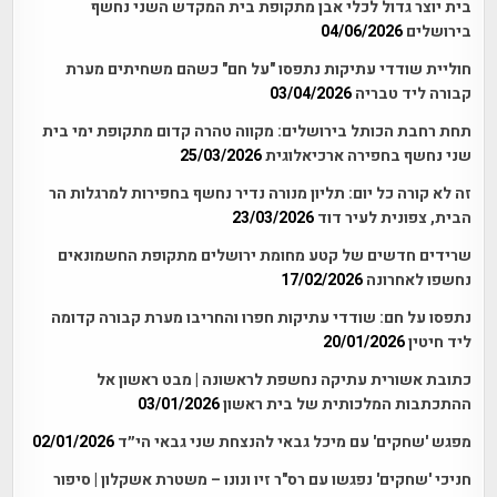
בית יוצר גדול לכלי אבן מתקופת בית המקדש השני נחשף
בירושלים
04/06/2026
חוליית שודדי עתיקות נתפסו "על חם" כשהם משחיתים מערת
קבורה ליד טבריה
03/04/2026
תחת רחבת הכותל בירושלים: מקווה טהרה קדום מתקופת ימי בית
שני נחשף בחפירה ארכיאלוגית
25/03/2026
זה לא קורה כל יום: תליון מנורה נדיר נחשף בחפירות למרגלות הר
הבית, צפונית לעיר דוד
23/03/2026
שרידים חדשים של קטע מחומת ירושלים מתקופת החשמונאים
נחשפו לאחרונה
17/02/2026
נתפסו על חם: שודדי עתיקות חפרו והחריבו מערת קבורה קדומה
ליד חיטין
20/01/2026
כתובת אשורית עתיקה נחשפת לראשונה | מבט ראשון אל
ההתכתבות המלכותית של בית ראשון
03/01/2026
מפגש 'שחקים' עם מיכל גבאי להנצחת שני גבאי הי״ד
02/01/2026
חניכי 'שחקים' נפגשו עם רס"ר זיו ונונו – משטרת אשקלון | סיפור