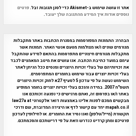
אתר זו עושה שימוש ב-Akismet כדי לסנן תגובות זבל.
פרטים
נוספים אודות איך המידע מהתגובה שלך יעובד
.
הבהרה:
התמונות המפורסמות במסגרת הכתבות באתר מתקבלות
מגורמים שונים ו/או מצולמות מטעם אנשי האתר. תמונות אשר
מתקבלות מגורמים חיצוניים מתפרסמות בהתאם למידע שהתקבל
עימם במועד כתיבת הכתבה. אנו עושים את מיטב המאמצים לכבד
את זכויותיהם של בעלי זכויות היוצרים ומנסים ככל הניתן לאתר
בעלי זכויות יוצרים עבור שימוש בחומרים המתפרסמים.
השימוש נעשה על פי עדכון 5 לסעיף 27א לחוק זכויות היוצרים
תשס"ח 2007. במידה והנכם בעלי זכויות יוצרים בחומר המופיע
באתר ו/או בפרסום זה, ואתם מרגישים כי נפגעה זכותכם אנו
מבקשים ממכם לפנות אלינו באמצעות דואר אלקטרוני law27a at
mapah.co.il יחד עם קישור לדף או היצירה המדוברת, שם ודרכי
תקשורת (מייל/טלפון) ואנו נסיר את החומרים. או לחילופין לעדכון
פרטיכם ומתן קרדיט כנדרש וזאת על פי דרישתכם והסכמתכם.
אפי אליאן , היסטוריה על המפה , פרוייקט טיגארט , Efi Elian ,