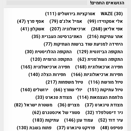
הנושאים החמים!
(30)
WAZE
אטרקציות בירושלים
(111)
אלי אסקוזידו
(99)
אמיל אלג'ם
(79)
אסף פרץ
(47)
אפי אליאן
(268)
ארכיאולוגיה
(207)
אשקלון
(41)
אתר עתיקות
(216)
האוניברסיטה העברית
(35)
היחידה למניעת שוד ברשות העתיקות
(77)
התקופה הביזנטית
(129)
התקופה ההלניסטית
(30)
התקופה העות'מנית
(62)
התקופה הרומית
(120)
חפירה ארכאולוגית
(168)
חפירה ארכיאולוגית
(165)
חפירות ארכיאולוגיות
(166)
חפירות הצלה
(140)
טיול מורשת
(116)
טיול משפחות
(217)
טיול עתיקות
(151)
יולי שוורץ
(66)
ירושלים
(160)
מלחמת העצמאות
(114)
מצודת טגארט
(33)
מצודת טיגארט
(37)
מצרים
(36)
משטרת ישראל
(82)
ניר דיסטלפלד
(32)
סטורי של אינסטגרם
(62)
עיר דוד
(52)
עמוד ענן
(146)
עתיקות
(183)
פסיפס
(48)
פרויקט טיגארט
(37)
פתוח בשבת
(130)