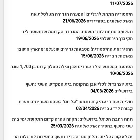
11/07/2026
היסטוריה מתחת לרגליים | המערה הנדירה מטלטלת את
הארכיאולוגים בפוריידיס
21/06/2026
תעלומה מתחת לפני השטח: המנהרה הקדומה שנחשפה ליד
הקיבוץ הירושלמי
19/06/2026
החזירו את ההיסטוריה! מטבעות נדירים שנעלמו מהארץ הושבו
מארצות הברית
15/06/2026
הפתעה במכתש הילד שהרים אבן וגילה פסלון קדום בן 1,700 שנה
10/06/2026
בית יוצר גדול לכלי אבן מתקופת בית המקדש השני נחשף
בירושלים
04/06/2026
חוליית שודדי עתיקות נתפסו "על חם" כשהם משחיתים מערת
קבורה ליד טבריה
03/04/2026
תחת רחבת הכותל בירושלים: מקווה טהרה קדום מתקופת ימי בית
שני נחשף בחפירה ארכיאלוגית
25/03/2026
זה לא קורה כל יום: תליון מנורה נדיר נחשף בחפירות למרגלות הר