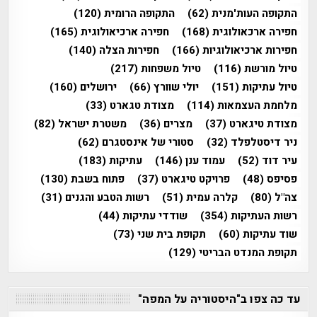
התקופה העות'מנית
(62)
התקופה הרומית
(120)
חפירה ארכאולוגית
(168)
חפירה ארכיאולוגית
(165)
חפירות ארכיאולוגיות
(166)
חפירות הצלה
(140)
טיול מורשת
(116)
טיול משפחות
(217)
טיול עתיקות
(151)
יולי שוורץ
(66)
ירושלים
(160)
מלחמת העצמאות
(114)
מצודת טגארט
(33)
מצודת טיגארט
(37)
מצרים
(36)
משטרת ישראל
(82)
ניר דיסטלפלד
(32)
סטורי של אינסטגרם
(62)
עיר דוד
(52)
עמוד ענן
(146)
עתיקות
(183)
פסיפס
(48)
פרויקט טיגארט
(37)
פתוח בשבת
(130)
צה"ל
(80)
קלרה עמית
(51)
רשות הטבע והגנים
(31)
רשות העתיקות
(354)
שודדי עתיקות
(44)
שוד עתיקות
(60)
תקופת בית שני
(73)
תקופת המנדט הבריטי
(129)
עד כה צפו ב"היסטוריה על המפה"