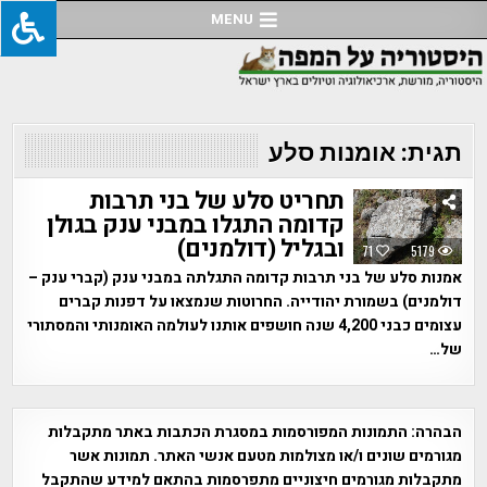
Ski
MENU
t
conten
תגית:
אומנות סלע
תחריט סלע של בני תרבות
קדומה התגלו במבני ענק בגולן
ובגליל (דולמנים)
71
5179
אמנות סלע של בני תרבות קדומה התגלתה במבני ענק (קברי ענק –
דולמנים) בשמורת יהודייה. החרוטות שנמצאו על דפנות קברים
עצומים כבני 4,200 שנה חושפים אותנו לעולמה האומנותי והמסתורי
של…
הבהרה:
התמונות המפורסמות במסגרת הכתבות באתר מתקבלות
מגורמים שונים ו/או מצולמות מטעם אנשי האתר. תמונות אשר
מתקבלות מגורמים חיצוניים מתפרסמות בהתאם למידע שהתקבל