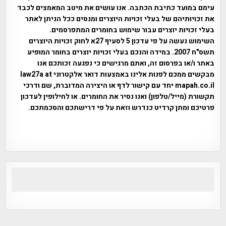
עימם במועד כתיבת הכתבה. אנו עושים את מיטב המאמצים לכבד
את זכויותיהם של בעלי זכויות היוצרים ומנסים ככל הניתן לאתר
בעלי זכויות יוצרים עבור שימוש בחומרים המתפרסמים.
השימוש נעשה על פי עדכון 5 לסעיף 27א לחוק זכויות היוצרים
תשס"ח 2007. במידה והנכם בעלי זכויות יוצרים בחומר המופיע
באתר ו/או בפרסום זה, ואתם מרגישים כי נפגעה זכותכם אנו
מבקשים ממכם לפנות אלינו באמצעות דואר אלקטרוני law27a at
mapah.co.il יחד עם קישור לדף או היצירה המדוברת, שם ודרכי
תקשורת (מייל/טלפון) ואנו נסיר את החומרים. או לחילופין לעדכון
פרטיכם ומתן קרדיט כנדרש וזאת על פי דרישתכם והסכמתכם.
אפי אליאן , היסטוריה על המפה , פרוייקט טיגארט , Efi Elian ,
Tegart Fort , tegart fortress