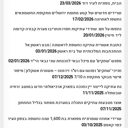
הבית, צפונית לעיר דוד
23/03/2026
שרידים חדשים של קטע מחומת ירושלים מתקופת החשמונאים
נחשפו לאחרונה
17/02/2026
נתפסו על חם: שודדי עתיקות חפרו והחריבו מערת קבורה קדומה
ליד חיטין
20/01/2026
כתובת אשורית עתיקה נחשפת לראשונה | מבט ראשון אל
ההתכתבות המלכותית של בית ראשון
03/01/2026
מפגש 'שחקים' עם מיכל גבאי להנצחת שני גבאי הי״ד
02/01/2026
חניכי 'שחקים' נפגשו עם רס"ר זיו ונונו – משטרת אשקלון | סיפור
אישי מבוקר מתקפת ה 7/10
07/12/2025
גת עתיקה לייצור יין נחנכה בפארק ארכיאולוגי חדש במושב זרחיה
שבשפלה
11/11/2025
אוצר מטבעות עתיקים התגלה במערכת מסתור בגליל התחתון
07/11/2025
שרידי אחוזה שומרונית מפוארת בת 1,600 שנה נחשפה בצפון העיר
כפר קאסם
03/10/2025