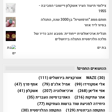
צילומי תיעוד העיר אשקלון ויישובי הסביבה -
1955
חותם מסוג "חרפושית" בן 3000 שנה, התגלה
בסיור ליד אזור
תגלית ארכיאולוגית ייחודית: מטבע זהב נדיר של
מלכה הלניסטית התגלה בירושלים
בת ים
הנושאים החמים!
(30)
WAZE
אטרקציות בירושלים
(111)
אלי אסקוזידו
(99)
אמיל אלג'ם
(79)
אסף פרץ
(47)
אפי אליאן
(268)
ארכיאולוגיה
(207)
אשקלון
(41)
אתר עתיקות
(216)
האוניברסיטה העברית
(35)
היחידה למניעת שוד ברשות העתיקות
(77)
התקופה הביזנטית
(129)
התקופה ההלניסטית
(30)