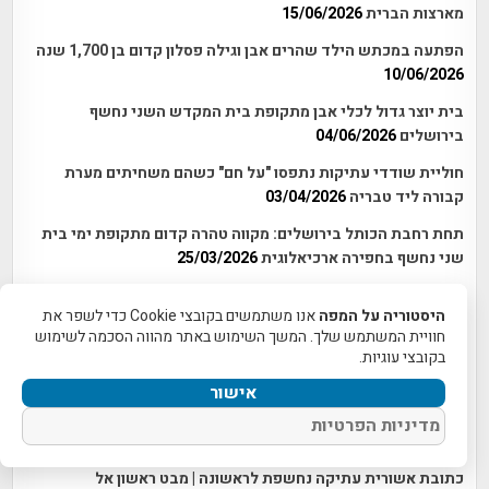
מארצות הברית
15/06/2026
הפתעה במכתש הילד שהרים אבן וגילה פסלון קדום בן 1,700 שנה
10/06/2026
בית יוצר גדול לכלי אבן מתקופת בית המקדש השני נחשף
בירושלים
04/06/2026
חוליית שודדי עתיקות נתפסו "על חם" כשהם משחיתים מערת
קבורה ליד טבריה
03/04/2026
תחת רחבת הכותל בירושלים: מקווה טהרה קדום מתקופת ימי בית
שני נחשף בחפירה ארכיאלוגית
25/03/2026
זה לא קורה כל יום: תליון מנורה נדיר נחשף בחפירות למרגלות הר
היסטוריה על המפה
אנו משתמשים בקובצי Cookie כדי לשפר את
הבית, צפונית לעיר דוד
23/03/2026
חוויית המשתמש שלך. המשך השימוש באתר מהווה הסכמה לשימוש
שרידים חדשים של קטע מחומת ירושלים מתקופת החשמונאים
בקובצי עוגיות.
נחשפו לאחרונה
17/02/2026
אישור
נתפסו על חם: שודדי עתיקות חפרו והחריבו מערת קבורה קדומה
מדיניות הפרטיות
ליד חיטין
20/01/2026
כתובת אשורית עתיקה נחשפת לראשונה | מבט ראשון אל