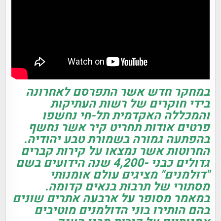
במחקר חדש אשר התפרסם לאחרונה
בידי חוקרים של רשות העתיקות
והמכללה האקדמית תל-חי נחשפו
פרטים אודות תחריט קיר אשר נחשף
בהפתעה גמורה בשמורת טבע יהודיה.
החרוטות אשר נמצאו על קירות קברים
גדולים כבני -4,200 שנה הידועים בשם
"דולמנים" מציגים עולם אומנותי
מסתורי של תרבות בנאים קדומה.
במאמר מסופר על ארבעה אתרים שונים
בהם הותירו בוני הדולמנים מוטיבים