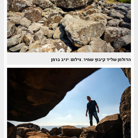
הדולמן שליד קיבוץ שמיר. צילום: יניב ברמן