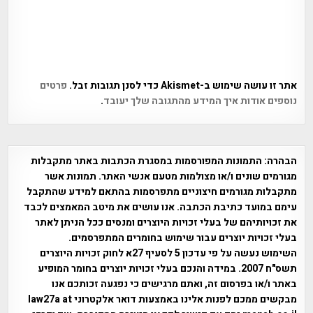
אתר זו עושה שימוש ב-Akismet כדי לסנן תגובות זבל.
פרטים
נוספים אודות איך המידע מהתגובה שלך יעובד
.
הבהרה:
התמונות המפורסמות במסגרת הכתבות באתר מתקבלות
מגורמים שונים ו/או מצולמות מטעם אנשי האתר. תמונות אשר
מתקבלות מגורמים חיצוניים מתפרסמות בהתאם למידע שהתקבל
עימם במועד כתיבת הכתבה. אנו עושים את מיטב המאמצים לכבד
את זכויותיהם של בעלי זכויות היוצרים ומנסים ככל הניתן לאתר
בעלי זכויות יוצרים עבור שימוש בחומרים המתפרסמים.
השימוש נעשה על פי עדכון 5 לסעיף 27א לחוק זכויות היוצרים
תשס"ח 2007. במידה והנכם בעלי זכויות יוצרים בחומר המופיע
באתר ו/או בפרסום זה, ואתם מרגישים כי נפגעה זכותכם אנו
מבקשים ממכם לפנות אלינו באמצעות דואר אלקטרוני law27a at