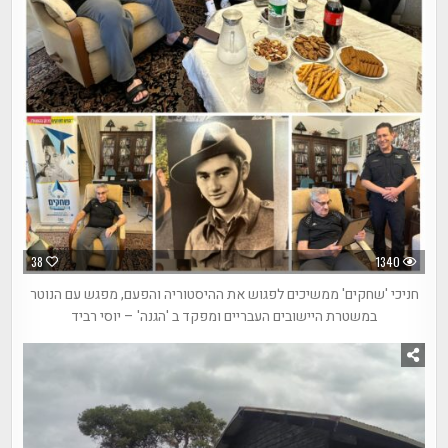
38
1340
חניכי 'שחקים' ממשיכים לפגוש את ההיסטוריה והפעם, מפגש עם הנוטר
במשטרת היישובים העבריים ומפקד ב 'הגנה' – יוסי רביד