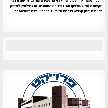
mapah.co.il יחד עם קישור לדף או היצירה המדוברת, שם ודרכי
תקשורת (מייל/טלפון) ואנו נסיר את החומרים. או לחילופין לעדכון
פרטיכם ומתן קרדיט כנדרש וזאת על פי דרישתכם והסכמתכם.
אפי אליאן , היסטוריה על המפה , פרוייקט טיגארט , Efi Elian ,
Tegart Fort , tegart fortress