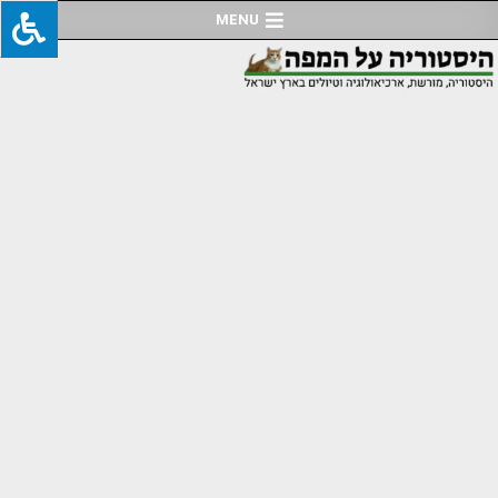
Ski
MENU
t
conten