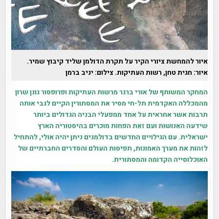
איור להמחשת ציורי הקיר על תקרת הדולמן שליד קיבוץ שמיר.
איור: חגית טחן, רשות העתיקות. צילום: יניב ברמן
המחקר המשותף של אורי ברגר מרשות העתיקות ופרופסור גונן שרון
מהמכללה האקדמית תל-חי מסיר את המסתורין הקיים לגבי אותה
תרבות אשר אחראית על אחד ממפעלי הבניה הגדולים ביותר
שידעה האנושות ועם זאת הפחות מוכרים בהיסטוריה הארץ
ישראלית. עם הגילויים החדשים בדולמנים ניתן יהיה אולי, להתחיל
לזהות את מערך האמונות, תפיסות העולם והסדרים החברתיים של
האוכלוסייה הקדומה והמסתורית.