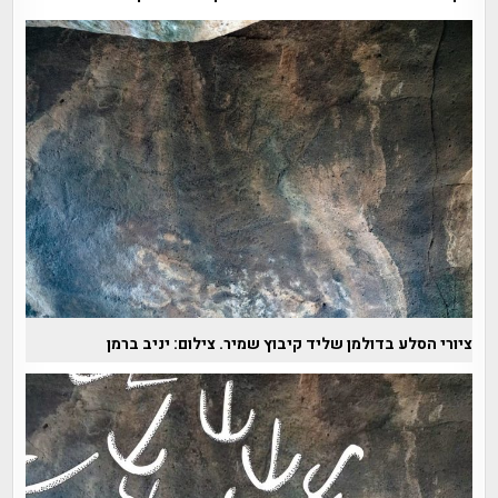
ציורי הסלע בדולמן שליד קיבוץ שמיר. צילום: יניב ברמן