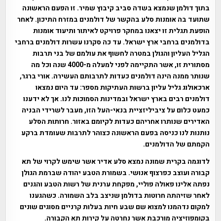
בתוך דולמן שנמצא בשדה סביב קיבוץ שמיר. זו הפעם הראשונה
שתועד בה אומנות סלע בהקשר של דולמנים במזרח התיכון. לאחר
הופעת תגלית זו יצאנו במחקר פרויקט לאיתור ותיעוד אומנות
בדולמנים ברחבי ארץ ישראל. עד כה סקרנו עשרות דולמנים ברחבי
הגליל העליון והגולן במטרה לחשוף את עולמם של בני תרבות
מסתורית זו, אשר התקיימה לפני למעלה מ-4000 שנה וכל מה
שנותר ממנה הינה דולמנים כעדות לתרבותם העשירה.
אורי ברגר,
ארכאולוג גליל עליון ברשות העתיקות מספר: עד היום נמצאו
דולמנים רבים בארץ ישראל ובמדינות הסמוכות לנו. אך לא ידענו
כמעט כלום על ציביליזציית בנאי-העל הזו, מעבר לשרידי הבניה
האדירים שנותרו אחריהם כעדות לקיומם באזור. חרותות הסלע
נותנות לנו כניסה בפעם הראשונה כצוהר לתרבות שעומדת ברקע
הקמתם של הדולמנים.
לדוגמה בקרית שמונה נמצא סלע אדיר אשר שימש לקרוי של תא
קבורה ועוצב כפרצוף אנושי. בשמורת הטבע יהודה שברמת הגולן
נפתה אלינו פאולה פוליי, מפקחת ערנית של רשות הטבע והגנים
לאחר שזיהתה חרוטות בדולמן שניצב בלב השמורה. כשהגענו
למקום נדהמנו למצוא שם שבע חיות בעלות קרניים מסוגים שונים
בקומפוזיציה מורכבת אשר נחרטה על קירות תא הקבורה.