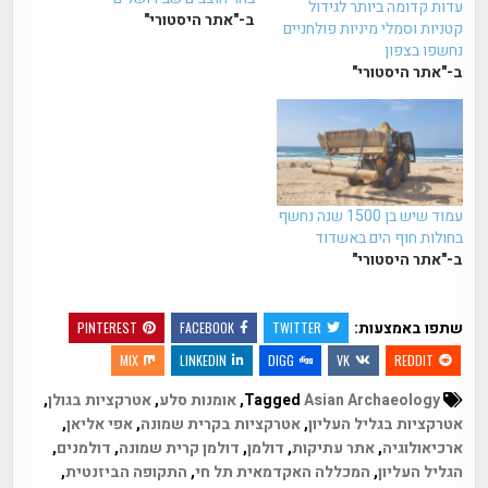
עדות קדומה ביותר לגידול
ב-"אתר היסטורי"
קטניות וסמלי מיניות פולחניים
נחשפו בצפון
ב-"אתר היסטורי"
עמוד שיש בן 1500 שנה נחשף
בחולות חוף הים באשדוד
ב-"אתר היסטורי"
שתפו באמצעות:
PINTEREST
FACEBOOK
TWITTER
MIX
LINKEDIN
DIGG
VK
REDDIT
Tagged
Asian Archaeology
,
אומנות סלע
,
אטרקציות בגולן
,
אטרקציות בגליל העליון
,
אטרקציות בקרית שמונה
,
אפי אליאן
,
ארכיאולוגיה
,
אתר עתיקות
,
דולמן
,
דולמן קרית שמונה
,
דולמנים
,
הגליל העליון
,
המכללה האקדמאית תל חי
,
התקופה הביזנטית
,