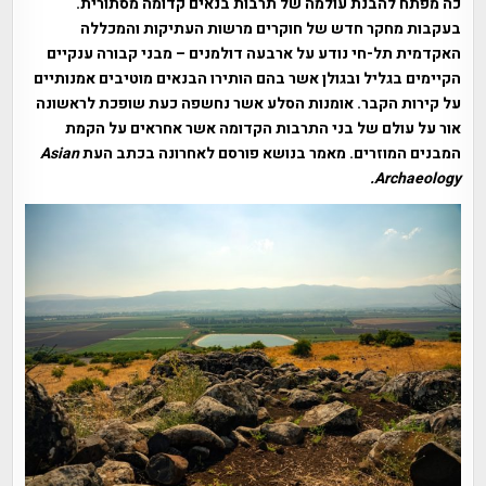
כה מפתח להבנת עולמה של תרבות בנאים קדומה מסתורית.
בעקבות מחקר חדש של חוקרים מרשות העתיקות והמכללה
האקדמית תל-חי נודע על ארבעה דולמנים – מבני קבורה ענקיים
הקיימים בגליל ובגולן אשר בהם הותירו הבנאים מוטיבים אמנותיים
על קירות הקבר. אומנות הסלע אשר נחשפה כעת שופכת לראשונה
אור על עולם של בני התרבות הקדומה אשר אחראים על הקמת
המבנים המוזרים. מאמר בנושא פורסם לאחרונה בכתב העת
Asian
Archaeology.