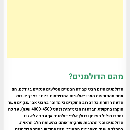
מהם הדולמנים?
הדולמנים הינם מבני קבורה הבנויים מסלעים ענקיים בגודלם. הם
אחת מהתופעות הארכיאולוגיות המרשימות ביותר בארץ ישראל.
הדעה הרווחת בקרב רוב החוקרים כי מדובר במבני אבן ענקיים אשר
הוקמו בתקופת הברונזה הביניימית (לפני 4000-4500 שנה). עד כה
נסקרו בגליל העליון ובגולן אלפי דולמנים אך עד כה לא זכו
הדולמנים ובני התרבות שהקימו אותם בתשומת הלב הראויה.
במהלך השנים האחרונות מתעורר עניין מחודש בחקר הדולמנים