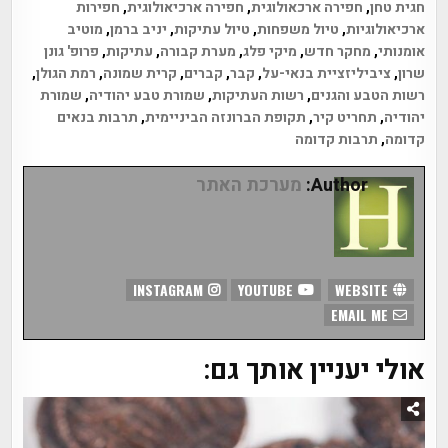
חגית טחן
,
חפירה ארכאולוגית
,
חפירה ארכיאולוגית
,
חפירות
ארכיאולוגיות
,
טיול משפחות
,
טיול עתיקות
,
יניב ברמן
,
מוטיב
אומנותי
,
מחקר חדש
,
מיקי פלג
,
מערת קבורה
,
עתיקות
,
פרופ' גונן
שרון
,
ציביליזציית בנאי-על
,
קבר
,
קברים
,
קרית שמונה
,
רמת הגולן
,
רשות הטבע והגנים
,
רשות העתיקות
,
שמורת טבע יהודיה
,
שמורת
יהודיה
,
תחריט קיר
,
תקופת הברונזה הביניימית
,
תרבות בנאים
קדומה
,
תרבות קדומה
Author:
מערכת האתר
INSTAGRAM
YOUTUBE
WEBSITE
EMAIL ME
אולי יעניין אותך גם: