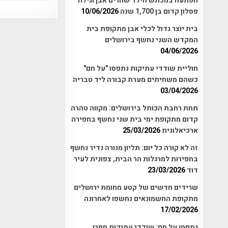
הפתעה במכתש הילד שהרים אבן וגילה
פסלון קדום בן 1,700 שנה
10/06/2026
בית יוצר גדול לכלי אבן מתקופת בית
המקדש השני נחשף בירושלים
04/06/2026
חוליית שודדי עתיקות נתפסו "על חם"
כשהם משחיתים מערת קבורה ליד טבריה
03/04/2026
תחת רחבת הכותל בירושלים: מקווה טהרה
קדום מתקופת ימי בית שני נחשף בחפירה
ארכיאלוגית
25/03/2026
זה לא קורה כל יום: תליון מנורה נדיר נחשף
בחפירות למרגלות הר הבית, צפונית לעיר
דוד
23/03/2026
שרידים חדשים של קטע מחומת ירושלים
מתקופת החשמונאים נחשפו לאחרונה
17/02/2026
נתפסו על חם: שודדי עתיקות חפרו