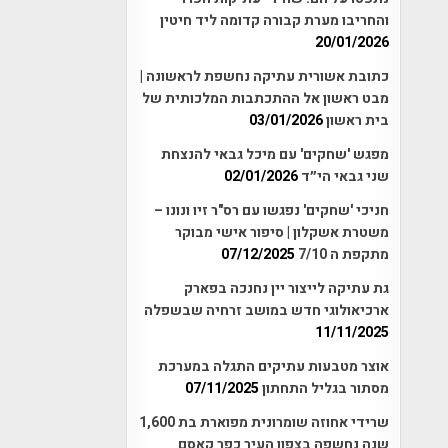
והחריבו מערת קבורה קדומה ליד חיטין
20/01/2026
כתובת אשורית עתיקה נחשפת לראשונה |
מבט ראשון אל ההתכתבות המלכותית של
בית ראשון
03/01/2026
מפגש 'שחקים' עם מיכל גבאי להנצחת
שני גבאי הי״ד
02/01/2026
חניכי 'שחקים' נפגשו עם רס"ר זיו ונונו –
משטרת אשקלון | סיפור אישי מבוקר
מתקפת ה 7/10
07/12/2025
גת עתיקה לייצור יין נחנכה בפארק
ארכיאולוגי חדש במושב זרחיה שבשפלה
11/11/2025
אוצר מטבעות עתיקים התגלה במערכת
מסתור בגליל התחתון
07/11/2025
שרידי אחוזה שומרונית מפוארת בת 1,600
שנה נחשפה בצפון העיר כפר קאסם