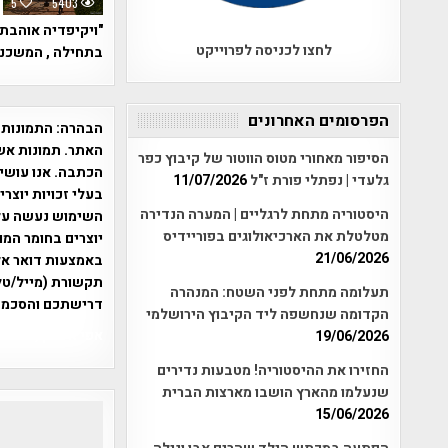
5
5403
"ויקיפדיה אוהבת 
לחצו לכניסה לפרוייקט
בתחילה , המשכנו
הפרסומים האחרונים
הבהרה:
התמונות 
האתר. תמונות אש
הסיפור מאחורי מטוס הווטור של קיבוץ כפר
הכתבה. אנו עושים
גלעדי | נפתלי פורת ז"ל
11/07/2026
בעלי זכויות יוצר
היסטוריה מתחת לרגליים | המערה הנדירה
מטלטלת את הארכיאולוגים בפוריידיס
יוצרים בחומר המו
21/06/2026
תקשורת (מייל/טלפ
תעלומה מתחת לפני השטח: המנהרה
דרישתכם והסכמת
הקדומה שנחשפה ליד הקיבוץ הירושלמי
אפי אליאן , היסטוריה על המפה , 
19/06/2026
החזירו את ההיסטוריה! מטבעות נדירים
שנעלמו מהארץ הושבו מארצות הברית
15/06/2026