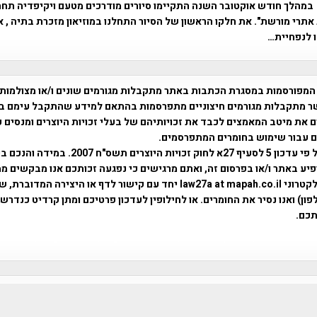
במהלך חודש אוקטובר השנה התקיימו סיורים מודרכים מטעם ויקיפדיה תח
אתרי מורשת". את חלקו הראשון של הסיור התחלנו במוזיאון מזכרת בתיה , או
 לנפחיית…
המפורסמות במסגרת הכתבות באתר מתקבלות מגורמים שונים ו/או מצולמות
ר מתקבלות מגורמים חיצוניים מתפרסמות בהתאם למידע שהתקבל עימם ב
 את מיטב המאמצים לכבד את זכויותיהם של בעלי זכויות היוצרים ומנסים 
ים עבור שימוש בחומרים המתפרסמים.
השימוש נעשה על פי עדכון 5 לסעיף 27א לחוק זכויות היוצרים ת
פיע באתר ו/או בפרסום זה, ואתם מרגישים כי נפגעה זכותכם אנו מבקשים ממ
באמצעות דואר אלקטרוני law27a at mapah.co.il יחד עם קישור לדף או היצירה המדו
ון) ואנו נסיר את החומרים. או לחילופין לעדכון פרטיכם ומתן קרדיט כנדרש 
כם.
פרוייקט טיגארט , Efi Elian , Tegart Fort , tegart fortress