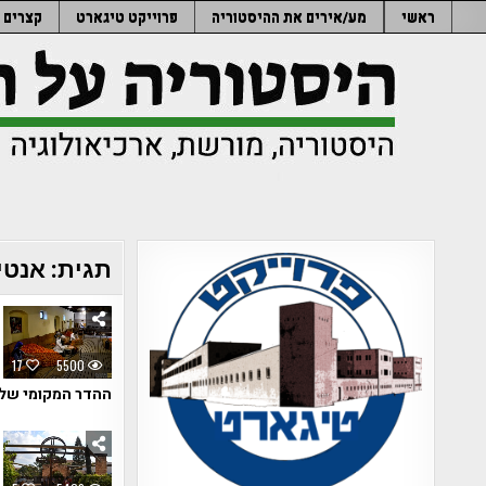
Ski
ראשי
מע/אירים את ההיסטוריה
פרוייקט טיגארט
קצרים
t
conten
תגית:
אנטי
17
5500
ההדר המקומי שלק