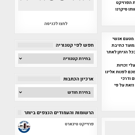
ת הפרויקט
תו סיקרנו
לחצו לכניסה
 מטעם אנשי
חפש לפי קטגוריה
מועד כתיבת
ככל הניתן לאתר
חפש
לפי
שס"ח 2007. במידה והנכם בעלי זכויות
קטגוריה
כם לפנות אלינו
ברת, שם ודרכי
ארכיון הכתבות
וזאת על פי
ארכיון
הכתבות
הרשומות והעמודים הנצפים ביותר
פרוייקט טיגארט