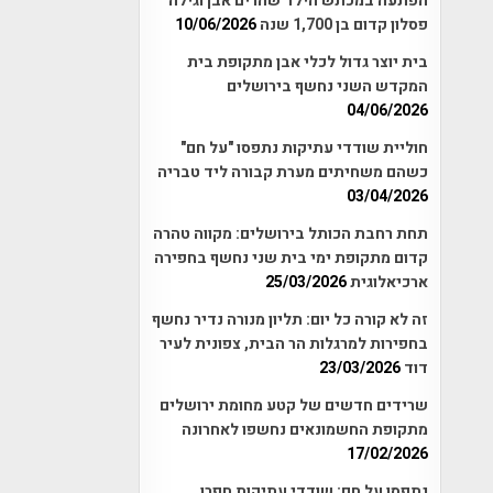
הפתעה במכתש הילד שהרים אבן וגילה
פסלון קדום בן 1,700 שנה
10/06/2026
בית יוצר גדול לכלי אבן מתקופת בית
המקדש השני נחשף בירושלים
04/06/2026
חוליית שודדי עתיקות נתפסו "על חם"
כשהם משחיתים מערת קבורה ליד טבריה
03/04/2026
תחת רחבת הכותל בירושלים: מקווה טהרה
קדום מתקופת ימי בית שני נחשף בחפירה
ארכיאלוגית
25/03/2026
זה לא קורה כל יום: תליון מנורה נדיר נחשף
בחפירות למרגלות הר הבית, צפונית לעיר
דוד
23/03/2026
שרידים חדשים של קטע מחומת ירושלים
מתקופת החשמונאים נחשפו לאחרונה
17/02/2026
נתפסו על חם: שודדי עתיקות חפרו