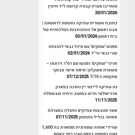
והחריבו מערת קבורה קדומה ליד חיטין
20/01/2026
כתובת אשורית עתיקה נחשפת לראשונה |
מבט ראשון אל ההתכתבות המלכותית של
בית ראשון
03/01/2026
מפגש 'שחקים' עם מיכל גבאי להנצחת
שני גבאי הי״ד
02/01/2026
חניכי 'שחקים' נפגשו עם רס"ר זיו ונונו –
משטרת אשקלון | סיפור אישי מבוקר
מתקפת ה 7/10
07/12/2025
גת עתיקה לייצור יין נחנכה בפארק
ארכיאולוגי חדש במושב זרחיה שבשפלה
11/11/2025
אוצר מטבעות עתיקים התגלה במערכת
מסתור בגליל התחתון
07/11/2025
שרידי אחוזה שומרונית מפוארת בת 1,600
שנה נחשפה בצפון העיר כפר קאסם