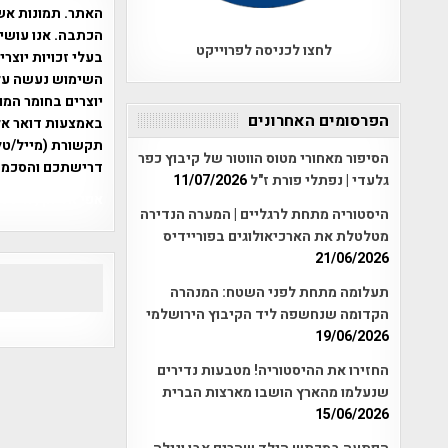
האתר. תמונות אש
הכתבה. אנו עושים
לחצו לכניסה לפרוייקט
בעלי זכויות יוצר
יוצרים בחומר המו
הפרסומים האחרונים
תקשורת (מייל/טלפ
הסיפור מאחורי מטוס הווטור של קיבוץ כפר
דרישתכם והסכמת
גלעדי | נפתלי פורת ז"ל
11/07/2026
אפי אליאן , היסטוריה על המפה , 
היסטוריה מתחת לרגליים | המערה הנדירה
מטלטלת את הארכיאולוגים בפוריידיס
21/06/2026
תעלומה מתחת לפני השטח: המנהרה
הקדומה שנחשפה ליד הקיבוץ הירושלמי
19/06/2026
החזירו את ההיסטוריה! מטבעות נדירים
שנעלמו מהארץ הושבו מארצות הברית
15/06/2026