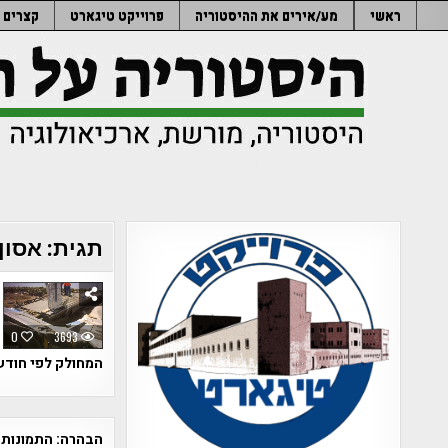
Ski
ראשי
מע/אירים את ההיסטוריה
פרוייקט טיגארט
קצרים
t
conten
תגית:
אסון
0
3693
המחולק לפי חודש
הבהרה:
התמונות 