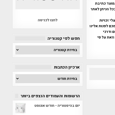
מועד כתיבת
ככל הניתן לאתר
לחצו לכניסה
שס"ח 2007. במידה והנכם בעלי זכויות
כם לפנות אלינו
ברת, שם ודרכי
וזאת על פי
חפש לפי קטגוריה
חפש
לפי
קטגוריה
ארכיון הכתבות
ארכיון
הכתבות
הרשומות והעמודים הנצפים ביותר
יום בהיסטוריה - חודש אוגוסט