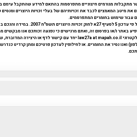
ר מתקבלות מגורמים חיצוניים מתפרסמות בהתאם למידע שהתקבל עימם ב
 את מיטב המאמצים לכבד את זכויותיהם של בעלי זכויות היוצרים ומנסים 
ים עבור שימוש בחומרים המתפרסמים.
השימוש נעשה על פי עדכון 5 לסעיף 27א לחוק זכויות היוצרים ת
פיע באתר ו/או בפרסום זה, ואתם מרגישים כי נפגעה זכותכם אנו מבקשים ממ
באמצעות דואר אלקטרוני law27a at mapah.co.il יחד עם קישור לדף או היצירה המדו
ון) ואנו נסיר את החומרים. או לחילופין לעדכון פרטיכם ומתן קרדיט כנדרש 
כם.
פרוייקט טיגארט , Efi Elian , Tegart Fort , tegart fortress