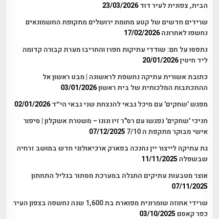
הבית, צפונית לעיר דוד
23/03/2026
שרידים חדשים של קטע מחומת ירושלים מתקופת החשמונאים
נחשפו לאחרונה
17/02/2026
נתפסו על חם: שודדי עתיקות חפרו והחריבו מערת קבורה קדומה
ליד חיטין
20/01/2026
כתובת אשורית עתיקה נחשפת לראשונה | מבט ראשון אל
ההתכתבות המלכותית של בית ראשון
03/01/2026
מפגש 'שחקים' עם מיכל גבאי להנצחת שני גבאי הי״ד
02/01/2026
חניכי 'שחקים' נפגשו עם רס"ר זיו ונונו – משטרת אשקלון | סיפור
אישי מבוקר מתקפת ה 7/10
07/12/2025
גת עתיקה לייצור יין נחנכה בפארק ארכיאולוגי חדש במושב זרחיה
שבשפלה
11/11/2025
אוצר מטבעות עתיקים התגלה במערכת מסתור בגליל התחתון
07/11/2025
שרידי אחוזה שומרונית מפוארת בת 1,600 שנה נחשפה בצפון העיר
כפר קאסם
03/10/2025