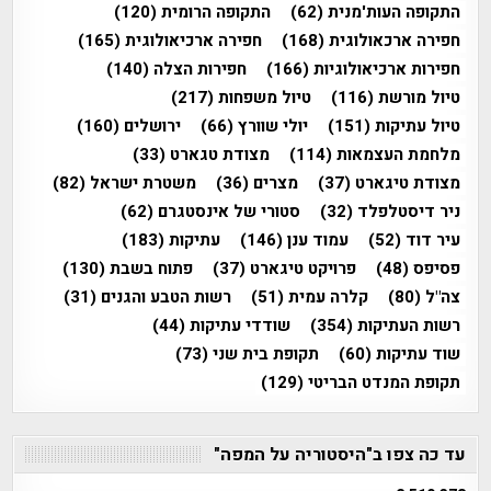
התקופה העות'מנית
(62)
התקופה הרומית
(120)
חפירה ארכאולוגית
(168)
חפירה ארכיאולוגית
(165)
חפירות ארכיאולוגיות
(166)
חפירות הצלה
(140)
טיול מורשת
(116)
טיול משפחות
(217)
טיול עתיקות
(151)
יולי שוורץ
(66)
ירושלים
(160)
מלחמת העצמאות
(114)
מצודת טגארט
(33)
מצודת טיגארט
(37)
מצרים
(36)
משטרת ישראל
(82)
ניר דיסטלפלד
(32)
סטורי של אינסטגרם
(62)
עיר דוד
(52)
עמוד ענן
(146)
עתיקות
(183)
פסיפס
(48)
פרויקט טיגארט
(37)
פתוח בשבת
(130)
צה"ל
(80)
קלרה עמית
(51)
רשות הטבע והגנים
(31)
רשות העתיקות
(354)
שודדי עתיקות
(44)
שוד עתיקות
(60)
תקופת בית שני
(73)
תקופת המנדט הבריטי
(129)
עד כה צפו ב"היסטוריה על המפה"