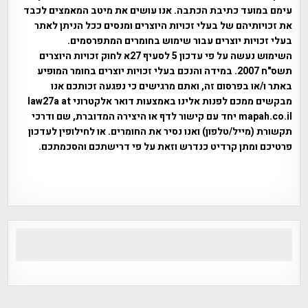
עימם במועד כתיבת הכתבה. אנו עושים את מיטב המאמצים לכבד
את זכויותיהם של בעלי זכויות היוצרים ומנסים ככל הניתן לאתר
בעלי זכויות יוצרים עבור שימוש בחומרים המתפרסמים.
השימוש נעשה על פי עדכון 5 לסעיף 27א לחוק זכויות היוצרים
תשס"ח 2007. במידה והנכם בעלי זכויות יוצרים בחומר המופיע
באתר ו/או בפרסום זה, ואתם מרגישים כי נפגעה זכותכם אנו
מבקשים ממכם לפנות אלינו באמצעות דואר אלקטרוני law27a at
mapah.co.il יחד עם קישור לדף או היצירה המדוברת, שם ודרכי
תקשורת (מייל/טלפון) ואנו נסיר את החומרים. או לחילופין לעדכון
פרטיכם ומתן קרדיט כנדרש וזאת על פי דרישתכם והסכמתכם.
אפי אליאן , היסטוריה על המפה , פרוייקט טיגארט , Efi Elian ,
Tegart Fort , tegart fortress