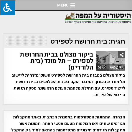
Ski
MENU
t
conten
תגית:
בית חרושת לספירט
ביקור מצולם בבית החרושת
לספירט – תל מונד (בית
הלורדים)
51
4452
ביקור מצולם במבנה בית החרושת לספירט השוכן מזרחית ליישוב
תל מונד שבשרון. המבנה הוקם בשנות השלושים כבית חרושת
לייצור ספירט. עם תחילת מלחמת העולם הראשונה פסקה תנועת
הייצוא של פירות…
הבהרה:
התמונות המפורסמות במסגרת הכתבות באתר מתקבלות
מגורמים שונים ו/או מצולמות מטעם אנשי האתר. תמונות אשר
מתקבלות מגורמים חיצוניים מתפרסמות בהתאם למידע שהתקבל