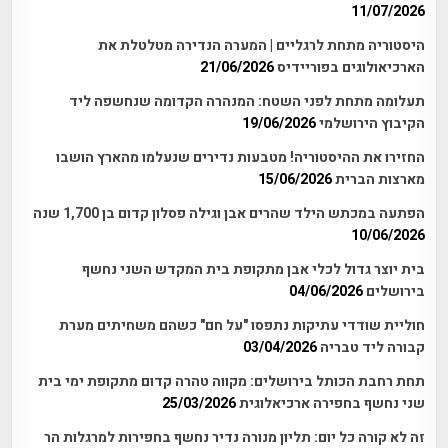
11/07/2026
היסטוריה מתחת לרגליים | המערה הנדירה מטלטלת את
הארכיאולוגים בפוריידיס
21/06/2026
תעלומה מתחת לפני השטח: המנהרה הקדומה שנחשפה ליד
הקיבוץ הירושלמי
19/06/2026
החזירו את ההיסטוריה! מטבעות נדירים שנעלמו מהארץ הושבו
מארצות הברית
15/06/2026
הפתעה במכתש הילד שהרים אבן וגילה פסלון קדום בן 1,700 שנה
10/06/2026
בית יוצר גדול לכלי אבן מתקופת בית המקדש השני נחשף
בירושלים
04/06/2026
חוליית שודדי עתיקות נתפסו "על חם" כשהם משחיתים מערת
קבורה ליד טבריה
03/04/2026
תחת רחבת הכותל בירושלים: מקווה טהרה קדום מתקופת ימי בית
שני נחשף בחפירה ארכיאלוגית
25/03/2026
זה לא קורה כל יום: תליון מנורה נדיר נחשף בחפירות למרגלות הר