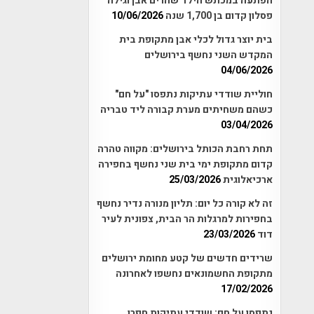
הפתעה במכתש הילד שהרים אבן וגילה
פסלון קדום בן 1,700 שנה
10/06/2026
בית יוצר גדול לכלי אבן מתקופת בית
המקדש השני נחשף בירושלים
04/06/2026
חוליית שודדי עתיקות נתפסו "על חם"
כשהם משחיתים מערת קבורה ליד טבריה
03/04/2026
תחת רחבת הכותל בירושלים: מקווה טהרה
קדום מתקופת ימי בית שני נחשף בחפירה
ארכיאלוגית
25/03/2026
זה לא קורה כל יום: תליון מנורה נדיר נחשף
בחפירות למרגלות הר הבית, צפונית לעיר
דוד
23/03/2026
שרידים חדשים של קטע מחומת ירושלים
מתקופת החשמונאים נחשפו לאחרונה
17/02/2026
נתפסו על חם: שודדי עתיקות חפרו