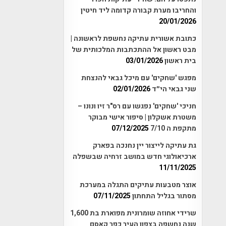
והחריבו מערת קבורה קדומה ליד חיטין
20/01/2026
כתובת אשורית עתיקה נחשפת לראשונה |
מבט ראשון אל ההתכתבות המלכותית של
בית ראשון
03/01/2026
מפגש 'שחקים' עם מיכל גבאי להנצחת
שני גבאי הי״ד
02/01/2026
חניכי 'שחקים' נפגשו עם רס"ר זיו ונונו –
משטרת אשקלון | סיפור אישי מבוקר
מתקפת ה 7/10
07/12/2025
גת עתיקה לייצור יין נחנכה בפארק
ארכיאולוגי חדש במושב זרחיה שבשפלה
11/11/2025
אוצר מטבעות עתיקים התגלה במערכת
מסתור בגליל התחתון
07/11/2025
שרידי אחוזה שומרונית מפוארת בת 1,600
שנה נחשפה בצפון העיר כפר קאסם