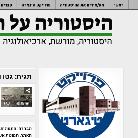
Ski
ראשי
מע/אירים את ההיסטוריה
פרוייקט טיגארט
קצרים
t
conten
תגית:
גטו 
7
6095
הבהרה:
התמונות 
האתר. תמונות אש