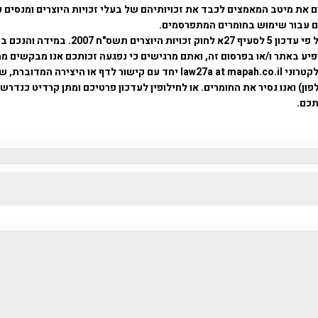
 את מיטב המאמצים לכבד את זכויותיהם של בעלי זכויות היוצרים ומנסים 
ים עבור שימוש בחומרים המתפרסמים.
השימוש נעשה על פי עדכון 5 לסעיף 27א לחוק זכויות היוצרים ת
פיע באתר ו/או בפרסום זה, ואתם מרגישים כי נפגעה זכותכם אנו מבקשים ממ
באמצעות דואר אלקטרוני law27a at mapah.co.il יחד עם קישור לדף או היצירה המדו
ון) ואנו נסיר את החומרים. או לחילופין לעדכון פרטיכם ומתן קרדיט כנדרש 
כם.
פרוייקט טיגארט , Efi Elian , Tegart Fort , tegart fortress