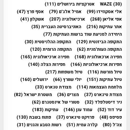
(30)
WAZE
אטרקציות בירושלים
(111)
אלי אסקוזידו
(99)
אמיל אלג'ם
(79)
אסף פרץ
(47)
אפי אליאן
(268)
ארכיאולוגיה
(207)
אשקלון
(41)
אתר עתיקות
(216)
האוניברסיטה העברית
(35)
היחידה למניעת שוד ברשות העתיקות
(77)
התקופה הביזנטית
(129)
התקופה ההלניסטית
(30)
התקופה העות'מנית
(62)
התקופה הרומית
(120)
חפירה ארכאולוגית
(168)
חפירה ארכיאולוגית
(165)
חפירות ארכיאולוגיות
(166)
חפירות הצלה
(140)
טיול מורשת
(116)
טיול משפחות
(217)
טיול עתיקות
(151)
יולי שוורץ
(66)
ירושלים
(160)
מלחמת העצמאות
(114)
מצודת טגארט
(33)
מצודת טיגארט
(37)
מצרים
(36)
משטרת ישראל
(82)
ניר דיסטלפלד
(32)
סטורי של אינסטגרם
(62)
עיר דוד
(52)
עמוד ענן
(146)
עתיקות
(183)
פסיפס
(48)
פרויקט טיגארט
(37)
פתוח בשבת
(130)
צה"ל
(80)
קלרה עמית
(51)
רשות הטבע והגנים
(31)