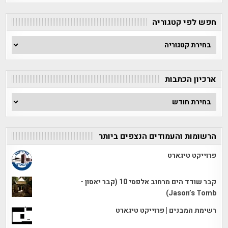
חפש לפי קטגוריה
חפש
לפי
קטגוריה
ארכיון הכתבות
ארכיון
הכתבות
הרשומות והעמודים הנצפים ביותר
פרוייקט טיגארט
קבר שודד הים מרחוב אלפסי 10 (קבר יאסון -
Jason’s Tomb)
רשימת המבנים | פרוייקט טיגארט