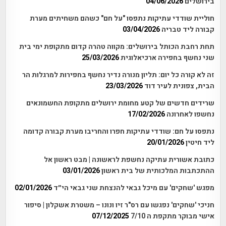
בירושלים
04/06/2026
חוליית שודדי עתיקות נתפסו "על חם" כשהם משחיתים מערת
קבורה ליד טבריה
03/04/2026
תחת רחבת הכותל בירושלים: מקווה טהרה קדום מתקופת ימי בית
שני נחשף בחפירה ארכיאלוגית
25/03/2026
זה לא קורה כל יום: תליון מנורה נדיר נחשף בחפירות למרגלות הר
הבית, צפונית לעיר דוד
23/03/2026
שרידים חדשים של קטע מחומת ירושלים מתקופת החשמונאים
נחשפו לאחרונה
17/02/2026
נתפסו על חם: שודדי עתיקות חפרו והחריבו מערת קבורה קדומה
ליד חיטין
20/01/2026
כתובת אשורית עתיקה נחשפת לראשונה | מבט ראשון אל
ההתכתבות המלכותית של בית ראשון
03/01/2026
מפגש 'שחקים' עם מיכל גבאי להנצחת שני גבאי הי״ד
02/01/2026
חניכי 'שחקים' נפגשו עם רס"ר זיו ונונו – משטרת אשקלון | סיפור
אישי מבוקר מתקפת ה 7/10
07/12/2025