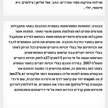
מגילות עתיקות מפני שודדים. כתב: אפי אליאן | צילומים: גיא
פיטוסי, יולי…
הבהרה:
התמונות המפורסמות במסגרת הכתבות באתר מתקבלות
מגורמים שונים ו/או מצולמות מטעם אנשי האתר. תמונות אשר
מתקבלות מגורמים חיצוניים מתפרסמות בהתאם למידע שהתקבל
עימם במועד כתיבת הכתבה. אנו עושים את מיטב המאמצים לכבד
את זכויותיהם של בעלי זכויות היוצרים ומנסים ככל הניתן לאתר
בעלי זכויות יוצרים עבור שימוש בחומרים המתפרסמים.
השימוש נעשה על פי עדכון 5 לסעיף 27א לחוק זכויות היוצרים
תשס"ח 2007. במידה והנכם בעלי זכויות יוצרים בחומר המופיע
באתר ו/או בפרסום זה, ואתם מרגישים כי נפגעה זכותכם אנו
מבקשים ממכם לפנות אלינו באמצעות דואר אלקטרוני law27a at
mapah.co.il יחד עם קישור לדף או היצירה המדוברת, שם ודרכי
תקשורת (מייל/טלפון) ואנו נסיר את החומרים. או לחילופין לעדכון
פרטיכם ומתן קרדיט כנדרש וזאת על פי דרישתכם והסכמתכם.
אפי אליאן , היסטוריה על המפה , פרוייקט טיגארט , Efi Elian ,
Tegart Fort , tegart fortress