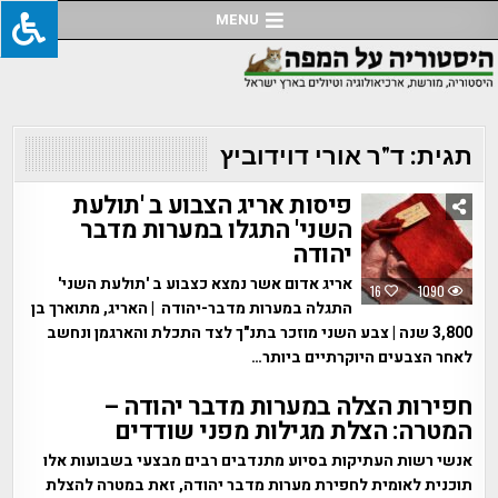
Ski
MENU
t
conten
תגית:
ד"ר אורי דוידוביץ
פיסות אריג הצבוע ב 'תולעת
השני' התגלו במערות מדבר
יהודה
אריג אדום אשר נמצא כצבוע ב 'תולעת השני'
16
1090
התגלה במערות מדבר-יהודה | האריג, מתוארך בן
3,800 שנה | צבע השני מוזכר בתנ"ך לצד התכלת והארגמן ונחשב
לאחר הצבעים היוקרתיים ביותר…
חפירות הצלה במערות מדבר יהודה –
המטרה: הצלת מגילות מפני שודדים
אנשי רשות העתיקות בסיוע מתנדבים רבים מבצעי בשבועות אלו
תוכנית לאומית לחפירת מערות מדבר יהודה, זאת במטרה להצלת