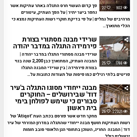
פך קדום העשוי חרס התגלה באתר עתיקות אשר
27
902
נחפר ביער יתיר | על הפך העתיק, עיטורים
מרהיבים של גמלים | על פי בדיקת חוקרי רשות העתיקות נמצא כי
הכלי מתוארך…
שרידי מבנה מסתורי בצורת
פירמידה התגלה במדבר יהודה
שרידי מבנה מסתורי התגלו במדבר יהודה |
המבנה העתיק, המתוארך כבן 2,200 שנה בנוי
25
1766
בצורת פירמידה | בין שרידי המבנה התגלו
פריטים בלתי רגילים כמו פיסות של תעודות כתובות על…
מבנה ייחודי מסוגו התגלה ב'עיר
דוד' שבירושלים – החוקרים
סבורים כי שימש לפולחן בימי
בית ראשון
26
22021
מחקר חדש אשר פורסם בכתב העת 'Atiqot' של
רשות העתיקות חושף מבנה ייחודי שהתגלה במדרון המזרחי של עיר
דוד | המבנה החריג, השוכן בתחומי הגן הלאומי סובב חומות
ירושלים כולל…