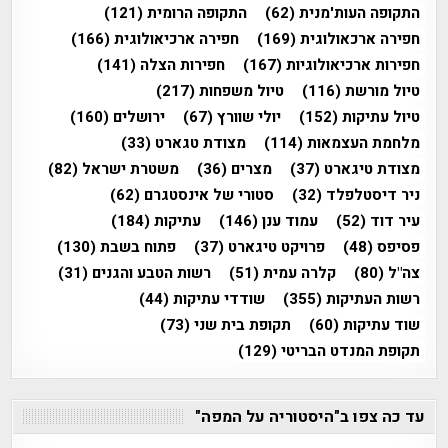
התקופה העות'מנית
(62)
התקופה הרומית
(121)
חפירה ארכאולוגית
(169)
חפירה ארכיאולוגית
(166)
חפירות ארכיאולוגיות
(167)
חפירות הצלה
(141)
טיול מורשת
(116)
טיול משפחות
(217)
טיול עתיקות
(152)
יולי שוורץ
(67)
ירושלים
(160)
מלחמת העצמאות
(114)
מצודת טגארט
(33)
מצודת טיגארט
(37)
מצרים
(36)
משטרת ישראל
(82)
ניר דיסטלפלד
(32)
סטורי של אינסטגרם
(62)
עיר דוד
(52)
עמוד ענן
(146)
עתיקות
(184)
פסיפס
(48)
פרויקט טיגארט
(37)
פתוח בשבת
(130)
צה"ל
(80)
קלרה עמית
(51)
רשות הטבע והגנים
(31)
רשות העתיקות
(355)
שודדי עתיקות
(44)
שוד עתיקות
(60)
תקופת בית שני
(73)
תקופת המנדט הבריטי
(129)
עד כה צפו ב"היסטוריה על המפה"