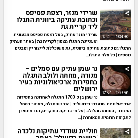
שרידי מנזר, רצפת פסיפס
וכתובת עתיקה ביוונית התגלו
ליד קריית גת
שרידי מנזר עתיק, בעל רצפת פסיפס צבעונית
17
1684
ומעניינת התגלו מצפון לקריית גת | באתר העתיק
התגלו גם כתובת עתיקה ביוונית, גת משוכללת לייצור יין ומבנים
נוספים | כל אלה התגלו…
נר שמן עתיק עם סמלים –
מנורה , מחתה ולולב התגלה
בחפירות ארכיאולוגיות בעיר
ירושלים
12
1287
נר שמן בן כ-1700 התגלה לאחרונה בחפירות
ארכיאולוגיות שנערכו בירושלים | הנר שהתגלה, מעוטר בסמל
המנורה , המחתה והלולב | על פי בדיקת החוקרים, הנר מתוארך
לתקופה הרומית המאוחרת |…
חוליית שודדי עתיקות נלכדה
'בשעת בפעולה' באתר