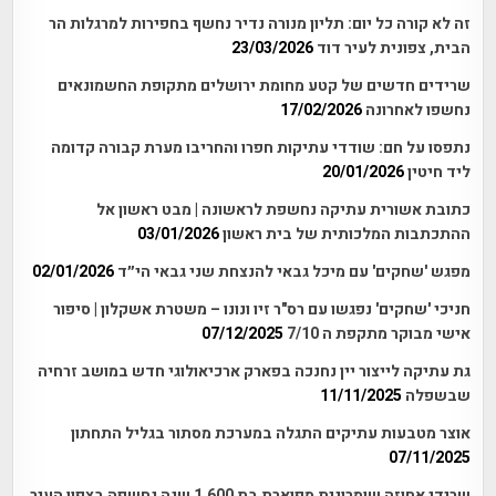
זה לא קורה כל יום: תליון מנורה נדיר נחשף בחפירות למרגלות הר
הבית, צפונית לעיר דוד
23/03/2026
שרידים חדשים של קטע מחומת ירושלים מתקופת החשמונאים
נחשפו לאחרונה
17/02/2026
נתפסו על חם: שודדי עתיקות חפרו והחריבו מערת קבורה קדומה
ליד חיטין
20/01/2026
כתובת אשורית עתיקה נחשפת לראשונה | מבט ראשון אל
ההתכתבות המלכותית של בית ראשון
03/01/2026
מפגש 'שחקים' עם מיכל גבאי להנצחת שני גבאי הי״ד
02/01/2026
חניכי 'שחקים' נפגשו עם רס"ר זיו ונונו – משטרת אשקלון | סיפור
אישי מבוקר מתקפת ה 7/10
07/12/2025
גת עתיקה לייצור יין נחנכה בפארק ארכיאולוגי חדש במושב זרחיה
שבשפלה
11/11/2025
אוצר מטבעות עתיקים התגלה במערכת מסתור בגליל התחתון
07/11/2025
שרידי אחוזה שומרונית מפוארת בת 1,600 שנה נחשפה בצפון העיר