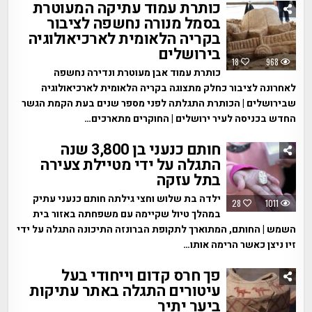
כותרת עמוד עתיקה המעוטרת
בסמל מנורה נחשפה לציבור
בקריה הלאומית לארכיאולוגיה
בירושלים
18
968
כותרת עמוד אבן מעוטרת ונדירה נחשפה
לאחרונה לציבור כחלק מתצוגה בקריה הלאומית לארכיאולוגיה
שבירושלים | הכותרת התגלתה לפני מספר שנים בעת הקמת הגשר
החדש בכניסה לעיר ירושלים | החוקרים מתארכים…
חותם כנעני בן 3,800 שנה
התגלה על ידי מטיילת צעירה
בתל עזקה
ילדה בת שלוש וחצי גילתה חותם כנעני עתיק
28
1011
במהלך טיול שקיימה עם משפחתה באזור בית
השמש | החותם, המתוארך לתקופת הברונזה התיכונה התגלה על ידי
זיו ניצן כאשר הרימה אותו…
פך חרס קדום וייחודי בעל
עיטורים התגלה באתר עתיקות
ביער יתיר