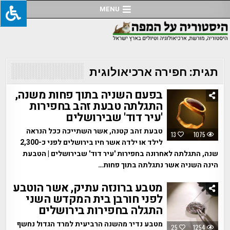
Ski
MENU
t
conten
תגית:
חפירה ארכיאולוגית
בפעם השניה בתוך פחות משנה,
התגלתה טבעת זהב בחפירות
'עיר דוד' שבירושלים
טבעת זהב קטנה, אשר השתייכה ככל הנראה
13
1075
לילד או ילדה אשר חיו בירושלים לפני כ-2,300
שנה, התגלתה לאחרונה בחפירות 'עיר דוד' שבירושלים | הטבעת
הינה השניה אשר נתגלתה בתוך פחות…
מטבע ברונזה עתיק, אשר הוטבע
לפני חורבן בית המקדש השני
התגלה בחפירות בירושלים
מטבע נדיר מהשנה הרביעית למרד הגדול נחשף
25
1254