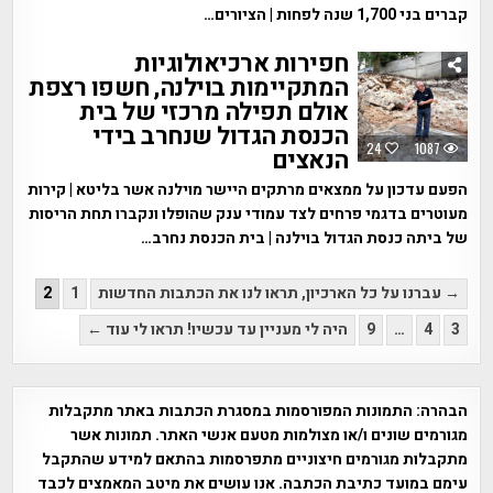
קברים בני 1,700 שנה לפחות | הציורים…
חפירות ארכיאולוגיות
המתקיימות בוילנה, חשפו רצפת
אולם תפילה מרכזי של בית
הכנסת הגדול שנחרב בידי
24
1087
הנאצים
הפעם עדכון על ממצאים מרתקים היישר מוילנה אשר בליטא | קירות
מעוטרים בדגמי פרחים לצד עמודי ענק שהופלו ונקברו תחת הריסות
של ביתה כנסת הגדול בוילנה | בית הכנסת נחרב…
Posts
→ עברנו על כל הארכיון, תראו לנו את הכתבות החדשות
1
2
pagination
3
4
…
9
היה לי מעניין עד עכשיו! תראו לי עוד ←
הבהרה:
התמונות המפורסמות במסגרת הכתבות באתר מתקבלות
מגורמים שונים ו/או מצולמות מטעם אנשי האתר. תמונות אשר
מתקבלות מגורמים חיצוניים מתפרסמות בהתאם למידע שהתקבל
עימם במועד כתיבת הכתבה. אנו עושים את מיטב המאמצים לכבד