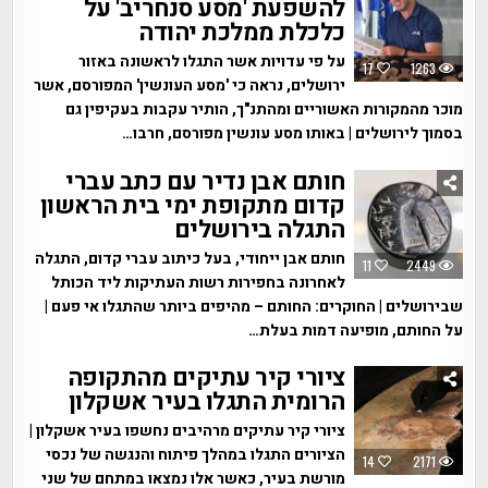
להשפעת 'מסע סנחריב' על
כלכלת ממלכת יהודה
על פי עדויות אשר התגלו לראשונה באזור
17
1263
ירושלים, נראה כי 'מסע העונשין' המפורסם, אשר
מוכר מהמקורות האשוריים ומהתנ"ך, הותיר עקבות בעקיפין גם
בסמוך לירושלים | באותו מסע עונשין מפורסם, חרבו…
חותם אבן נדיר עם כתב עברי
קדום מתקופת ימי בית הראשון
התגלה בירושלים
חותם אבן ייחודי, בעל כיתוב עברי קדום, התגלה
11
2449
לאחרונה בחפירות רשות העתיקות ליד הכותל
שבירושלים | החוקרים: החותם – מהיפים ביותר שהתגלו אי פעם |
על החותם, מופיעה דמות בעלת…
ציורי קיר עתיקים מהתקופה
הרומית התגלו בעיר אשקלון
ציורי קיר עתיקים מרהיבים נחשפו בעיר אשקלון |
הציורים התגלו במהלך פיתוח והנגשה של נכסי
14
2171
מורשת בעיר, כאשר אלו נמצאו במתחם של שני