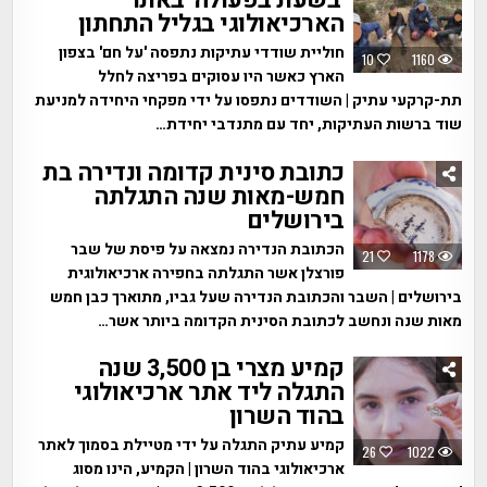
הארכיאולוגי בגליל התחתון
חוליית שודדי עתיקות נתפסה 'על חם' בצפון
10
1160
הארץ כאשר היו עסוקים בפריצה לחלל
תת-קרקעי עתיק | השודדים נתפסו על ידי מפקחי היחידה למניעת
שוד ברשות העתיקות, יחד עם מתנדבי יחידת…
כתובת סינית קדומה ונדירה בת
חמש-מאות שנה התגלתה
בירושלים
הכתובת הנדירה נמצאה על פיסת של שבר
21
1178
פורצלן אשר התגלתה בחפירה ארכיאולוגית
בירושלים | השבר והכתובת הנדירה שעל גביו, מתוארך כבן חמש
מאות שנה ונחשב לכתובת הסינית הקדומה ביותר אשר…
קמיע מצרי בן 3,500 שנה
התגלה ליד אתר ארכיאולוגי
בהוד השרון
קמיע עתיק התגלה על ידי מטיילת בסמוך לאתר
26
1022
ארכיאולוגי בהוד השרון | הקמיע, הינו מסוג