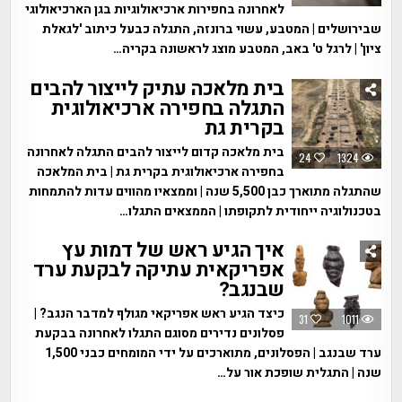
לאחרונה בחפירות ארכיאולוגיות בגן הארכיאולוגי
שבירושלים | המטבע, עשוי ברונזה, התגלה כבעל כיתוב 'לגאלת
ציון' | לרגל ט' באב, המטבע מוצג לראשונה בקריה…
בית מלאכה עתיק לייצור להבים
התגלה בחפירה ארכיאולוגית
בקרית גת
בית מלאכה קדום לייצור להבים התגלה לאחרונה
24
1324
בחפירה ארכיאולוגית בקרית גת | בית המלאכה
שהתגלה מתוארך כבן 5,500 שנה | וממצאיו מהווים עדות להתמחות
בטכנולוגיה ייחודית לתקופתו | הממצאים התגלו…
איך הגיע ראש של דמות עץ
אפריקאית עתיקה לבקעת ערד
שבנגב?
כיצד הגיע ראש אפריקאי מגולף למדבר הנגב? |
31
1011
פסלונים נדירים מסוגם התגלו לאחרונה בבקעת
ערד שבנגב | הפסלונים, מתוארכים על ידי המומחים כבני 1,500
שנה | התגלית שופכת אור על…