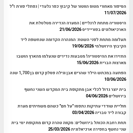
הסיפור מאחורי מטוס הווטור של קיבוץ כפר גלעדי | נפתלי פורת ז"ל
11/07/2026
היסטוריה מתחת לרגליים | המערה הנדירה מטלטלת את
הארכיאולוגים בפוריידיס
21/06/2026
תעלומה מתחת לפני השטח: המנהרה הקדומה שנחשפה ליד
הקיבוץ הירושלמי
19/06/2026
החזירו את ההיסטוריה! מטבעות נדירים שנעלמו מהארץ הושבו
מארצות הברית
15/06/2026
הפתעה במכתש הילד שהרים אבן וגילה פסלון קדום בן 1,700 שנה
10/06/2026
בית יוצר גדול לכלי אבן מתקופת בית המקדש השני נחשף
בירושלים
04/06/2026
חוליית שודדי עתיקות נתפסו "על חם" כשהם משחיתים מערת
קבורה ליד טבריה
03/04/2026
תחת רחבת הכותל בירושלים: מקווה טהרה קדום מתקופת ימי בית
שני נחשף בחפירה ארכיאלוגית
25/03/2026