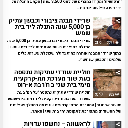
'חרפושית' ומקורו במצרים של לפני 3,500 שנה | הקמע התגלה על
ידי דפנה פילשטיינר בת…
שרידי מבנה ציבורי וכבשן עתיק
בן 5,000 שנה התגלה ליד בית
שמש
שרידי מבנה ציבורי ובו כבשן עתיק בן 5,000 שנה
31
2299
התגלה בחפירות רשות העתיקות ליד בית שמש |
בתוך שרידי המבנה אותרה כמות גדולה שכוללת עשרות כלים
שלמים | הכבשן שנחשף…
חוליית שודדי עתיקות נתפסה
בעת שוד מערכת תת-קרקעית
מימי בית שני ב ח'רבת א-רוס
חוליית שודדי עתיקות נתפסה 'על חם' בעת
33
902
ששדדו מערכת תת-קרקעית ליד רמת בית-שמש
ומושב אביעזר | המערכת התת-קרקעית שנפגעה במהלך פעילותם
של החשודים מתוארכת לתקופת ימי בית שני | האתר…
לראשונה – נחשפו עדויות