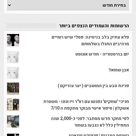
ארכיון
הכתבות
הרשומות והעמודים הנצפים ביותר
פלא עתיק בלב בנימינה: פסלי שיש רומיים
מרהיבים התגלו בשלמותם
יום בהיסטוריה - חודש אוגוסט
אבן שמואל
פנינת טבע בין המושבים ( יער עזריקם )
חניכי 'שחקים' נפגשו עם רס"ר זיו ונונו - משטרת
אשקלון | סיפור אישי מבוקר מתקפת ה 7/10
לפי מחקר חדש מסתבר: לפני כ-2,000 שנה
התפילין כלל לא נצבעו בשחור
רשימת המבנים | פרוייקט טיגארט