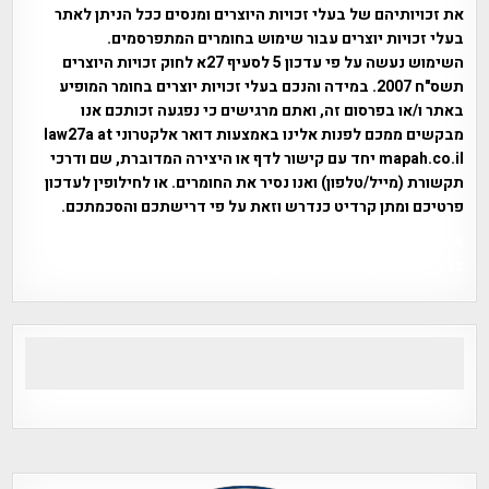
את זכויותיהם של בעלי זכויות היוצרים ומנסים ככל הניתן לאתר
בעלי זכויות יוצרים עבור שימוש בחומרים המתפרסמים.
השימוש נעשה על פי עדכון 5 לסעיף 27א לחוק זכויות היוצרים
תשס"ח 2007. במידה והנכם בעלי זכויות יוצרים בחומר המופיע
באתר ו/או בפרסום זה, ואתם מרגישים כי נפגעה זכותכם אנו
מבקשים ממכם לפנות אלינו באמצעות דואר אלקטרוני law27a at
mapah.co.il יחד עם קישור לדף או היצירה המדוברת, שם ודרכי
תקשורת (מייל/טלפון) ואנו נסיר את החומרים. או לחילופין לעדכון
פרטיכם ומתן קרדיט כנדרש וזאת על פי דרישתכם והסכמתכם.
אפי אליאן , היסטוריה על המפה , פרוייקט טיגארט , Efi Elian ,
Tegart Fort , tegart fortress