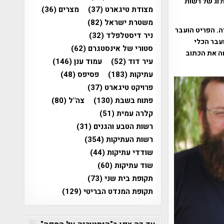
לוג של רשות
מצודת טיגארט
(37)
מצרים
(36)
משטרת ישראל
(82)
ה. הפריט הועבר
ניר דיסטלפלד
(32)
ועבר הכלי
סטורי של אינסטגרם
(62)
חה את הכתוב
עיר דוד
(52)
עמוד ענן
(146)
עתיקות
(183)
פסיפס
(48)
פרויקט טיגארט
(37)
פתוח בשבת
(130)
צה"ל
(80)
קלרה עמית
(51)
רשות הטבע והגנים
(31)
רשות העתיקות
(354)
שודדי עתיקות
(44)
שוד עתיקות
(60)
תקופת בית שני
(73)
תקופת המנדט הבריטי
(129)