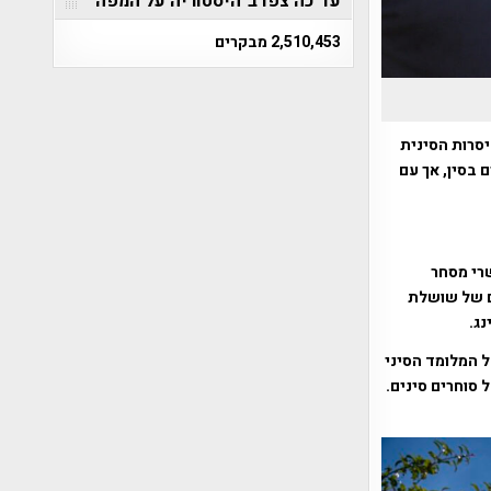
עד כה צפו ב"היסטוריה על המפה"
2,510,453 מבקרים
היינו בימי שושלת הקיסרות הסינית
 בסין, אך עם
ים כי במהלך המאה ה-16 התנהלו קשרי מסחר
ים של שושלת
ל המלומד הסיני
ת של סוחרים סינים.