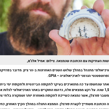
שות העתיקות עם הכתובת שנמצאה. צילום: אמיל אלג'ם,
כיאולוגי מתנהל במהלך שלוש השנים האחרונות ב-הר ציון. מדובר בפרויק
וטסטנטי הגרמני לארכיאולוגיה – GPIA.
תר שנחשפו עד כה מתוארכים בעיקר לתקופה הביזנטית ולתקופת ימי בית 
לפני למעלה מ1,500 שנה. על רקע ממצאים אלה, נדהמו החוקרים באתר הארכיאולוגי לגלו
משבר פורצלן, אשר נמצאה כשייכת לתקופה מאוחרת יותר ושמקורה בלתי צפו
ה הכתובת משתייך לקערת פורצלן. הממצא התגלה במהלך הקיץ האחרון, כח