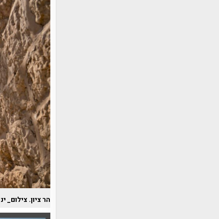
הר ציון. צילום_ י