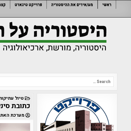
Ski
ראשי
מע/אירים את ההיסטוריה
פרוייקט טיגארט
קצר
t
conten
Search
for:
POSTED
טיול עתיקות
IN
כתובת סינ
מערכת האתר