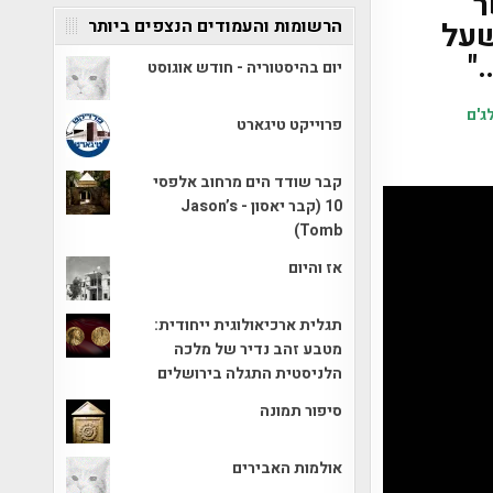
ר
הרשומות והעמודים הנצפים ביותר
שעל
…"
יום בהיסטוריה - חודש אוגוסט
ג'ם
פרוייקט טיגארט
קבר שודד הים מרחוב אלפסי
10 (קבר יאסון - Jason’s
Tomb)
אז והיום
תגלית ארכיאולוגית ייחודית:
מטבע זהב נדיר של מלכה
הלניסטית התגלה בירושלים
סיפור תמונה
אולמות האבירים