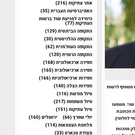
אתר עתיקות
(216)
האוניברסיטה העברית
(35)
היחידה למניעת שוד ברשות
העתיקות
(77)
התקופה הביזנטית
(129)
התקופה ההלניסטית
(30)
התקופה העות'מנית
(62)
התקופה הרומית
(120)
חפירה ארכאולוגית
(168)
חפירה ארכיאולוגית
(165)
חפירות ארכיאולוגיות
(166)
חפירות הצלה
(140)
ט משותף לרשות
טיול מורשת
(116)
טיול משפחות
(217)
שני. משמעו
טיול עתיקות
(151)
ת את הכתובת
יולי שוורץ
(66)
ירושלים
(160)
י לחלוטין.
מלחמת העצמאות
(114)
לק מהכנות
מצודת טגארט
(33)