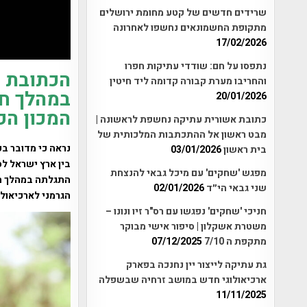
שרידים חדשים של קטע מחומת ירושלים
מתקופת החשמונאים נחשפו לאחרונה
17/02/2026
נתפסו על חם: שודדי עתיקות חפרו
הכתובת ה
והחריבו מערת קבורה קדומה ליד חיטין
במהלך חפ
20/01/2026
המכון הפרו
כתובת אשורית עתיקה נחשפת לראשונה |
מבט ראשון אל ההתכתבות המלכותית של
נראה כי מדובר ב
בית ראשון
03/01/2026
בין ארץ ישראל לס
מפגש 'שחקים' עם מיכל גבאי להנצחת
התגלתה במהלך חפ
שני גבאי הי״ד
02/01/2026
הגרמני לארכיאולו
חניכי 'שחקים' נפגשו עם רס"ר זיו ונונו –
משטרת אשקלון | סיפור אישי מבוקר
מתקפת ה 7/10
07/12/2025
גת עתיקה לייצור יין נחנכה בפארק
ארכיאולוגי חדש במושב זרחיה שבשפלה
11/11/2025