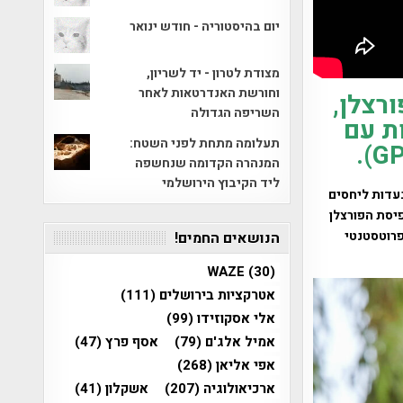
יום בהיסטוריה - חודש ינואר
מצודת לטרון - יד לשריון,
וחורשת האנדרטאות לאחר
רצלן,
השריפה הגדולה
ת עם
תעלומה מתחת לפני השטח:
המנהרה הקדומה שנחשפה
ליד הקיבוץ הירושלמי
עדות ליחסים
פיסת הפורצלן
פרוטסטנטי
הנושאים החמים!
WAZE
(30)
אטרקציות בירושלים
(111)
אלי אסקוזידו
(99)
אמיל אלג'ם
(79)
אסף פרץ
(47)
אפי אליאן
(268)
ארכיאולוגיה
(207)
אשקלון
(41)