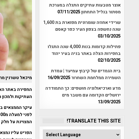
אוצר מטבעות עתיקים התגלה במערכת
מסתור בגליל התחתון
07/11/2025
שרידי אחוזה שומרונית מפוארת בת 1,600
שנה נחשפה בצפון העיר כפר קאסם
03/10/2025
פתילות קדומות בנות 4,000 שנה התגלו
בחפירות הצלה באתר בניה בעיר יהוד
02/10/2025
בית הגמדים של קיבוץ עמיעד | עמדת
מיכאל טשרנין מר
השמירה ממלחמת השחרור
16/09/2025
מדע וארכיאולוגיה חושפים: כך התמודדה
החפירה באתר האר
ירושלים הקדומה עם משבר מים
העתיקות ולמכון הפר
13/09/2025
עיקר הממצאים בא
TRANSLATE THIS SITE!
המצוינת על חלק 
הפריט עליו נמצא