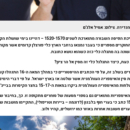
נדירה. צילום: אמיל אלג'ם
הקערה לה משתייכת הפיסה השבורה מתוארכת לשנים 1520-1570 – ד
חוקרים מספרים כי בעבר נמצאו ברחבי הארץ כלי פורצלן קדומים אשר מקורם
שונה בה מתגלה כלי כזה כשהוא נושא כתובת.
ת, כיצד התגלגל כלי זה מסין אל הר ציון?
ממה שידוע לחוקרים בשלב זה, על פי הכתבים ההיסטורי
ות סין והאימפריה העות'מנית אשר שלטה אז בארץ ישראל. על פי דברי הימ
ימפריה העות'מנית ביקרו במאות ה-15-17 בחצר הקיסרות בבייג'ינג.
אימפריות מתוארים גם בספרי מסעות של סוחרים מתקופה זו. כך, בחיבור ש
'מה לי' משנת 1541 כתב כי בערי חוף בלבנון (לדוגמה – ביירות וטריפולי), התקיימו מושבו
ערים חשובות אחרות באזור כמו ירושלים, קהיר ולוב.