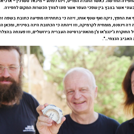
חפירה החדשה. כאשר התגלה הפריט, זיהו לפתע – מיכאל טשרנין – ארכיאו
עוני אשר בצבץ בין שפכי העפר אשר פונו לצורך הכשרות המקום לחפירה.
את החפץ, ניקה ואף שטף אותו, זיהה כי בתחתיתו מופיעה כתובת בשפה זר
 דה וינסנס, מומחית לקרמיקה, וזו זיהתה כי הכתובת הינה בסינית, ומכאן ה
החוקרת ג'ינגצ'או צ'ן מהאוניברסיטה העברית בירושלים, וזו פענחה בהצל
 האביב הנצחי…".