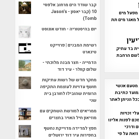
קבר שודד הים מרחוב אלפסי
10 (קבר יאסון - Jason’s
 מפעל מים
Tomb)
ולל מאגר מים תת
יום בהיסטוריה - חודש אוגוסט
עין
רשימת המבנים | פרוייקט
ית בד עתיק
טיגארט
ום לשם הרחבת
הדמייה - חצר מבנה מלוכתי -
שלום קוולר - עיר דוד
מחקר חדש של רשות עתיקות
 מטעם אנשי
חושף עדויות לעוצמת התקיפה
מועד כתיבת
הרומית שהובילו לחורבן בית
ככל הניתן לאתר
שני
ממריאים למורשת השחקים עם
שס"ח 2007. במידה והנכם בעלי זכויות
מוזיאון חיל האויר בחצרים
כם לפנות אלינו
ברת, שם ודרכי
חפץ למדידה מדוייקת נחשף
וזאת על פי
בחפירות עיר דוד ירושלים