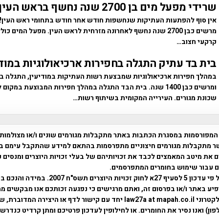
שרידי מפעל מים בן 2700 שנה נחשף בראש העין
אין סוף להפתעות העתיקות שנחשפות חודש אחר חודש בתחומי ראש העין!
מרשים כבן 2700 שנה נחשף לאחרונה מזרחית לראש העין. מפעל המים כ
קרקעי חצוב…
בית בד עתיק התגלה בחפירות ארכיאולוגיות במודי
במהלך חפירות ארכיאולוגיות שמבצעת רשות העתיקות במודיעין, התגלה ב
ומרשים כבן 1400 שנה. בית הבד התגלה במהלך חפירות המבוצעת במק
שכונת מגורים. העירייה המקומית בשיתוף רשות…
המפורסמות במסגרת הכתבות באתר מתקבלות מגורמים שונים ו/או מצולמות
ר מתקבלות מגורמים חיצוניים מתפרסמות בהתאם למידע שהתקבל עימם ב
 את מיטב המאמצים לכבד את זכויותיהם של בעלי זכויות היוצרים ומנסים 
ים עבור שימוש בחומרים המתפרסמים.
השימוש נעשה על פי עדכון 5 לסעיף 27א לחוק זכויות היוצרים ת
פיע באתר ו/או בפרסום זה, ואתם מרגישים כי נפגעה זכותכם אנו מבקשים ממ
באמצעות דואר אלקטרוני law27a at mapah.co.il יחד עם קישור לדף או היצירה המדו
ון) ואנו נסיר את החומרים. או לחילופין לעדכון פרטיכם ומתן קרדיט כנדרש 