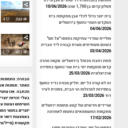
הפתעה במכתש הילד שהרים אבן וגילה
פסלון קדום בן 1,700 שנה
10/06/2026
בית יוצר גדול לכלי אבן מתקופת בית
4
3566
המקדש השני נחשף בירושלים
04/06/2026
חוליית שודדי עתיקות נתפסו "על חם"
כשהם משחיתים מערת קבורה ליד טבריה
03/04/2026
5
3877
תחת רחבת הכותל בירושלים: מקווה טהרה
קדום מתקופת ימי בית שני נחשף בחפירה
ארכיאלוגית
25/03/2026
הבהרה:
התמונות 
זה לא קורה כל יום: תליון מנורה נדיר נחשף
האתר. תמונות אש
בחפירות למרגלות הר הבית, צפונית לעיר
הכתבה. אנו עושים
דוד
23/03/2026
בעלי זכויות יוצר
שרידים חדשים של קטע מחומת ירושלים
יוצרים בחומר המו
מתקופת החשמונאים נחשפו לאחרונה
17/02/2026
תקשורת (מייל/טלפ
נתפסו על חם: שודדי עתיקות חפרו