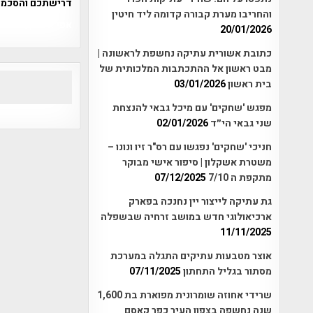
דרישתכם והסכמת
והחריבו מערת קבורה קדומה ליד חיטין
אפי אליאן , היסטוריה על המפה , 
20/01/2026
כתובת אשורית עתיקה נחשפת לראשונה |
מבט ראשון אל ההתכתבות המלכותית של
בית ראשון
03/01/2026
מפגש 'שחקים' עם מיכל גבאי להנצחת
שני גבאי הי״ד
02/01/2026
חניכי 'שחקים' נפגשו עם רס"ר זיו ונונו –
משטרת אשקלון | סיפור אישי מבוקר
מתקפת ה 7/10
07/12/2025
גת עתיקה לייצור יין נחנכה בפארק
ארכיאולוגי חדש במושב זרחיה שבשפלה
11/11/2025
אוצר מטבעות עתיקים התגלה במערכת
מסתור בגליל התחתון
07/11/2025
שרידי אחוזה שומרונית מפוארת בת 1,600
שנה נחשפה בצפון העיר כפר קאסם