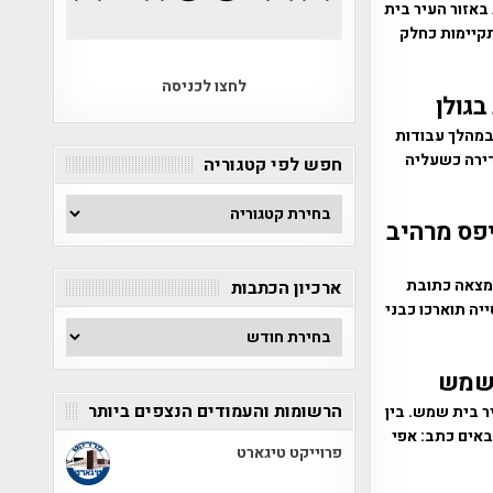
באזור העיר בית
קיימות כחלק
לחצו לכניסה
גולן
במהלך עבודות
דירה כשעליה
חפש לפי קטגוריה
חפש
יפס מרהיב
לפי
קטגוריה
מצאה כתובת
ארכיון הכתבות
ה תוארכו כבני
ארכיון
הכתבות
 שמש
הרשומות והעמודים הנצפים ביותר
שנה נחשפו בסמוך לעיר בית שמש. בין
באים כתב: אפי
פרוייקט טיגארט