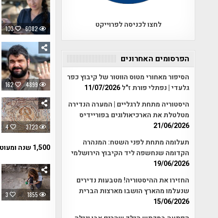
לחצו לכניסה לפרוייקט
103
6082
הפרסומים האחרונים
הסיפור מאחורי מטוס הווטור של קיבוץ כפר
162
4899
גלעדי | נפתלי פורת ז"ל
11/07/2026
היסטוריה מתחת לרגליים | המערה הנדירה
מטלטלת את הארכיאולוגים בפוריידיס
21/06/2026
4
3723
תעלומה מתחת לפני השטח: המנהרה
1,500 שנה ומעוטרת ברצפות פסיפס מרהיבות…
הקדומה שנחשפה ליד הקיבוץ הירושלמי
19/06/2026
החזירו את ההיסטוריה! מטבעות נדירים
שנעלמו מהארץ הושבו מארצות הברית
3
1855
15/06/2026