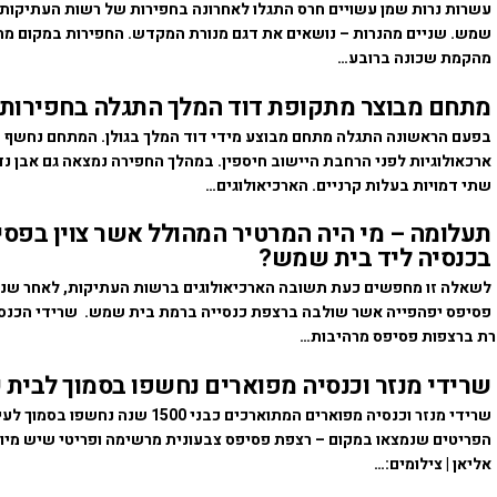
עשרות נרות שמן עשויים חרס התגלו לאחרונה בחפירות של רשות העתיקות 
שמש. שניים מהנרות – נושאים את דגם מנורת המקדש. החפירות במקום מת
מהקמת שכונה ברובע…
מתחם מבוצר מתקופת דוד המלך התגלה בחפירות ב
בפעם הראשונה התגלה מתחם מבוצע מידי דוד המלך בגולן. המתחם נחשף 
ארכאולוגיות לפני הרחבת היישוב חיספין. במהלך החפירה נמצאה גם אבן נ
שתי דמויות בעלות קרניים. הארכיאולוגים…
תעלומה – מי היה המרטיר המהולל אשר צוין בפס
בכנסיה ליד בית שמש?
לשאלה זו מחפשים כעת תשובה הארכיאולוגים ברשות העתיקות, לאחר שנ
פסיפס יפהפייה אשר שולבה ברצפת כנסייה ברמת בית שמש. שרידי הכנסיי
שרידי מנזר וכנסיה מפוארים נחשפו בסמוך לבית
שרידי מנזר וכנסיה מפוארים המתוארכים כבני 1500 
הפריטים שנמצאו במקום – רצפת פסיפס צבעונית מרשימה ופריטי שיש מיו
אליאן | צילומים:…