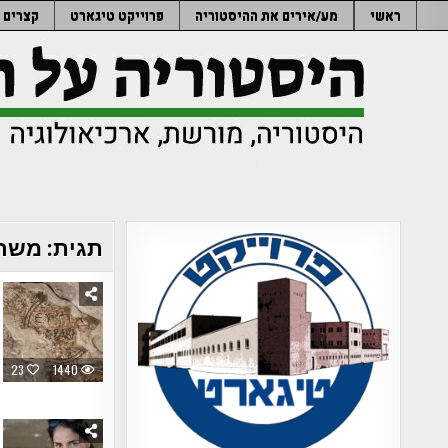
Ski
ראשי
מע/אירים את ההיסטוריה
פרוייקט טיגארט
קצרים
t
conten
תגית:
משרד
23
1440