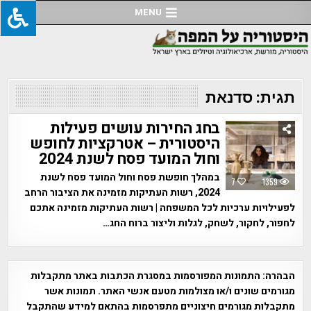
Ski
MENU
t
conten
תגית:
סדנאת
בחג החירות עושים פעילות
היסטורית – אטרקציות לחופש
וחול המועד פסח לשנת 2024
במהלך חופשת פסח וחול המועד פסח לשנת
7
1359
2024, רשות העתיקות מזמינה את הציבור הרחב
לפעילויות ערכיות לכל המשפחה | רשות העתיקות מזמינה אתכם
לחפור, לחקור, לשחק, לגלות וליצור ברוח החג…
הבהרה:
התמונות המפורסמות במסגרת הכתבות באתר מתקבלות
מגורמים שונים ו/או מצולמות מטעם אנשי האתר. תמונות אשר
מתקבלות מגורמים חיצוניים מתפרסמות בהתאם למידע שהתקבל