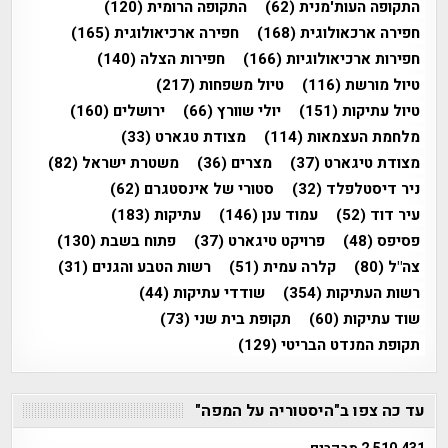
התקופה העות'מנית
(62)
התקופה הרומית
(120)
חפירה ארכאולוגית
(168)
חפירה ארכיאולוגית
(165)
חפירות ארכיאולוגיות
(166)
חפירות הצלה
(140)
טיול מורשת
(116)
טיול משפחות
(217)
טיול עתיקות
(151)
יולי שוורץ
(66)
ירושלים
(160)
מלחמת העצמאות
(114)
מצודת טגארט
(33)
מצודת טיגארט
(37)
מצרים
(36)
משטרת ישראל
(82)
ניר דיסטלפלד
(32)
סטורי של אינסטגרם
(62)
עיר דוד
(52)
עמוד ענן
(146)
עתיקות
(183)
פסיפס
(48)
פרויקט טיגארט
(37)
פתוח בשבת
(130)
צה"ל
(80)
קלרה עמית
(51)
רשות הטבע והגנים
(31)
רשות העתיקות
(354)
שודדי עתיקות
(44)
שוד עתיקות
(60)
תקופת בית שני
(73)
תקופת המנדט הבריטי
(129)
עד כה צפו ב"היסטוריה על המפה"