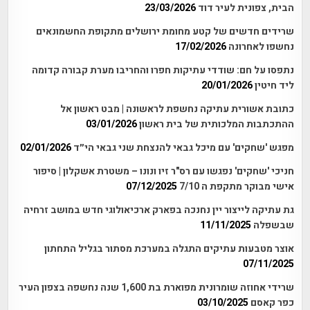
הבית, צפונית לעיר דוד
23/03/2026
שרידים חדשים של קטע מחומת ירושלים מתקופת החשמונאים
נחשפו לאחרונה
17/02/2026
נתפסו על חם: שודדי עתיקות חפרו והחריבו מערת קבורה קדומה
ליד חיטין
20/01/2026
כתובת אשורית עתיקה נחשפת לראשונה | מבט ראשון אל
ההתכתבות המלכותית של בית ראשון
03/01/2026
מפגש 'שחקים' עם מיכל גבאי להנצחת שני גבאי הי״ד
02/01/2026
חניכי 'שחקים' נפגשו עם רס"ר זיו ונונו – משטרת אשקלון | סיפור
אישי מבוקר מתקפת ה 7/10
07/12/2025
גת עתיקה לייצור יין נחנכה בפארק ארכיאולוגי חדש במושב זרחיה
שבשפלה
11/11/2025
אוצר מטבעות עתיקים התגלה במערכת מסתור בגליל התחתון
07/11/2025
שרידי אחוזה שומרונית מפוארת בת 1,600 שנה נחשפה בצפון העיר
כפר קאסם
03/10/2025