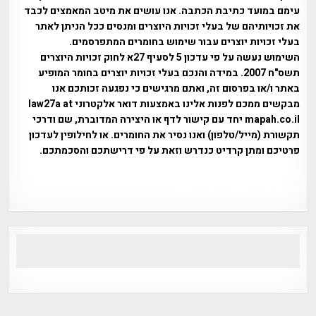
עימם במועד כתיבת הכתבה. אנו עושים את מיטב המאמצים לכבד
את זכויותיהם של בעלי זכויות היוצרים ומנסים ככל הניתן לאתר
בעלי זכויות יוצרים עבור שימוש בחומרים המתפרסמים.
השימוש נעשה על פי עדכון 5 לסעיף 27א לחוק זכויות היוצרים
תשס"ח 2007. במידה והנכם בעלי זכויות יוצרים בחומר המופיע
באתר ו/או בפרסום זה, ואתם מרגישים כי נפגעה זכותכם אנו
מבקשים ממכם לפנות אלינו באמצעות דואר אלקטרוני law27a at
mapah.co.il יחד עם קישור לדף או היצירה המדוברת, שם ודרכי
תקשורת (מייל/טלפון) ואנו נסיר את החומרים. או לחילופין לעדכון
פרטיכם ומתן קרדיט כנדרש וזאת על פי דרישתכם והסכמתכם.
אפי אליאן , היסטוריה על המפה , פרוייקט טיגארט , Efi Elian ,
Tegart Fort , tegart fortress