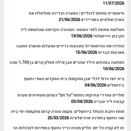
11/07/2026
היסטוריה מתחת לרגליים | המערה הנדירה מטלטלת את
הארכיאולוגים בפוריידיס
21/06/2026
תעלומה מתחת לפני השטח: המנהרה הקדומה שנחשפה ליד
הקיבוץ הירושלמי
19/06/2026
החזירו את ההיסטוריה! מטבעות נדירים שנעלמו מהארץ הושבו
מארצות הברית
15/06/2026
הפתעה במכתש הילד שהרים אבן וגילה פסלון קדום בן 1,700 שנה
10/06/2026
בית יוצר גדול לכלי אבן מתקופת בית המקדש השני נחשף
בירושלים
04/06/2026
חוליית שודדי עתיקות נתפסו "על חם" כשהם משחיתים מערת
קבורה ליד טבריה
03/04/2026
תחת רחבת הכותל בירושלים: מקווה טהרה קדום מתקופת ימי בית
שני נחשף בחפירה ארכיאלוגית
25/03/2026
זה לא קורה כל יום: תליון מנורה נדיר נחשף בחפירות למרגלות הר