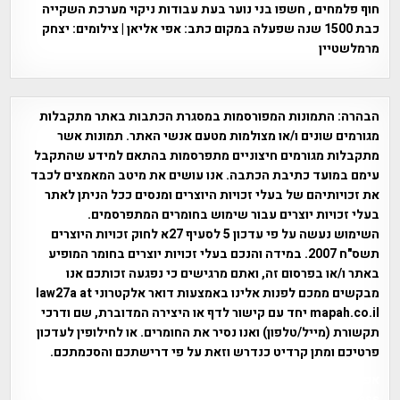
חוף פלמחים , חשפו בני נוער בעת עבודות ניקוי מערכת השקייה
כבת 1500 שנה שפעלה במקום כתב: אפי אליאן | צילומים: יצחק
מרמלשטיין
הבהרה:
התמונות המפורסמות במסגרת הכתבות באתר מתקבלות
מגורמים שונים ו/או מצולמות מטעם אנשי האתר. תמונות אשר
מתקבלות מגורמים חיצוניים מתפרסמות בהתאם למידע שהתקבל
עימם במועד כתיבת הכתבה. אנו עושים את מיטב המאמצים לכבד
את זכויותיהם של בעלי זכויות היוצרים ומנסים ככל הניתן לאתר
בעלי זכויות יוצרים עבור שימוש בחומרים המתפרסמים.
השימוש נעשה על פי עדכון 5 לסעיף 27א לחוק זכויות היוצרים
תשס"ח 2007. במידה והנכם בעלי זכויות יוצרים בחומר המופיע
באתר ו/או בפרסום זה, ואתם מרגישים כי נפגעה זכותכם אנו
מבקשים ממכם לפנות אלינו באמצעות דואר אלקטרוני law27a at
mapah.co.il יחד עם קישור לדף או היצירה המדוברת, שם ודרכי
תקשורת (מייל/טלפון) ואנו נסיר את החומרים. או לחילופין לעדכון
פרטיכם ומתן קרדיט כנדרש וזאת על פי דרישתכם והסכמתכם.
אפי אליאן , היסטוריה על המפה , פרוייקט טיגארט , Efi Elian ,
Tegart Fort , tegart fortress