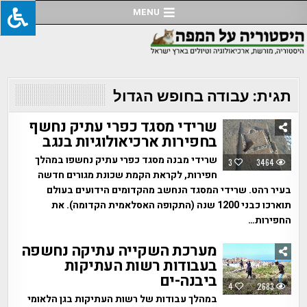
Ski
MENU
t
conten
תגית:
עבודה בחופש הגדול
שרידי מסגד כפרי עתיק נחשף
בחפירות ארכיאולוגיות בנגב
שרידי מבנה מסגד כפרי עתיק נחשפו במהלך
3
3464
חפירות, לקראת הקמת שכונת מגורים חדשה
בעיר רהט. שרידי המסגד הנחשב מהקדומים הידועים בעולם
תוארכו כבני 1200 שנה (התקופה האסלאמית הקדומה). את
החפירות…
מערכת השקייה עתיקה נחשפה
בעבודות רשות העתיקות
ביבנה-ים
4
2683
במהלך עבודות של רשות העתיקות בגן הלאומי