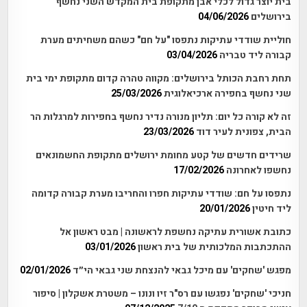
בית יוצר גדול לכלי אבן מתקופת בית המקדש השני נחשף
בירושלים
04/06/2026
חוליית שודדי עתיקות נתפסו "על חם" כשהם משחיתים מערת
קבורה ליד טבריה
03/04/2026
תחת רחבת הכותל בירושלים: מקווה טהרה קדום מתקופת ימי בית
שני נחשף בחפירה ארכיאלוגית
25/03/2026
זה לא קורה כל יום: תליון מנורה נדיר נחשף בחפירות למרגלות הר
הבית, צפונית לעיר דוד
23/03/2026
שרידים חדשים של קטע מחומת ירושלים מתקופת החשמונאים
נחשפו לאחרונה
17/02/2026
נתפסו על חם: שודדי עתיקות חפרו והחריבו מערת קבורה קדומה
ליד חיטין
20/01/2026
כתובת אשורית עתיקה נחשפת לראשונה | מבט ראשון אל
ההתכתבות המלכותית של בית ראשון
03/01/2026
מפגש 'שחקים' עם מיכל גבאי להנצחת שני גבאי הי״ד
02/01/2026
חניכי 'שחקים' נפגשו עם רס"ר זיו ונונו – משטרת אשקלון | סיפור