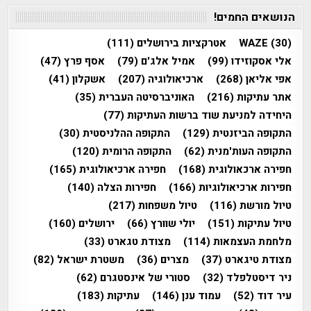
הנושאים החמים!
(30)
WAZE
אטרקציות בירושלים
(111)
אלי אסקוזידו
(99)
אמיל אלג'ם
(79)
אסף פרץ
(47)
אפי אליאן
(268)
ארכיאולוגיה
(207)
אשקלון
(41)
אתר עתיקות
(216)
האוניברסיטה העברית
(35)
היחידה למניעת שוד ברשות העתיקות
(77)
התקופה הביזנטית
(129)
התקופה ההלניסטית
(30)
התקופה העות'מנית
(62)
התקופה הרומית
(120)
חפירה ארכאולוגית
(168)
חפירה ארכיאולוגית
(165)
חפירות ארכיאולוגיות
(166)
חפירות הצלה
(140)
טיול מורשת
(116)
טיול משפחות
(217)
טיול עתיקות
(151)
יולי שוורץ
(66)
ירושלים
(160)
מלחמת העצמאות
(114)
מצודת טגארט
(33)
מצודת טיגארט
(37)
מצרים
(36)
משטרת ישראל
(82)
ניר דיסטלפלד
(32)
סטורי של אינסטגרם
(62)
עיר דוד
(52)
עמוד ענן
(146)
עתיקות
(183)