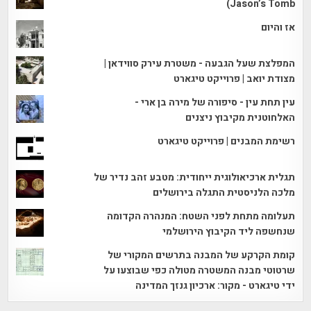
Jason’s Tomb)
אז והיום
המפלצת שעל הגבעה - משטרת עירק סווידאן |
מצודת יואב | פרוייקט טיגארט
עין תחת עין - סיפורה של מירה בן ארי -
האלחוטנית מקיבוץ ניצנים
רשימת המבנים | פרוייקט טיגארט
תגלית ארכיאולוגית ייחודית: מטבע זהב נדיר של
מלכה הלניסטית התגלה בירושלים
תעלומה מתחת לפני השטח: המנהרה הקדומה
שנחשפה ליד הקיבוץ הירושלמי
קומת הקרקע של המבנה בתרשים המקורי של
שרטוטי מבנה המשטרה מטולה כפי שבוצעו על
ידי טיגארט - מקור: ארכיון גנזך המדינה