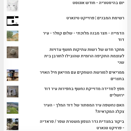
יום בהיסטוריה - חודש אוגוסט
רשימת המבנים | פרוייקט טיגארט
הדמייה - חצר מבנה מלוכתי - שלום קוולר - עיר
דוד
מחקר חדש של רשות עתיקות חושף עדויות
לעוצמת התקיפה הרומית שהובילו לחורבן בית
שני
ממריאים למורשת השחקים עם מוזיאון חיל האויר
בחצרים
חפץ למדידה מדוייקת נחשף בחפירות עיר דוד
ירושלים
האם נחשפה עיר המסתור של דוד המלך - העיר
צקלג המקראית?
ביקור במצדית גדר הצפון משטרת שפר / פראדיה
- פרויקט טגארט