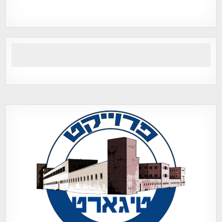
Tegart Fort , tegart fortress