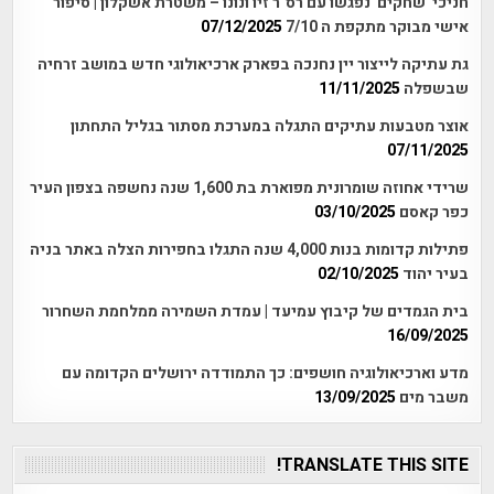
חניכי 'שחקים' נפגשו עם רס"ר זיו ונונו – משטרת אשקלון | סיפור
אישי מבוקר מתקפת ה 7/10
07/12/2025
גת עתיקה לייצור יין נחנכה בפארק ארכיאולוגי חדש במושב זרחיה
שבשפלה
11/11/2025
אוצר מטבעות עתיקים התגלה במערכת מסתור בגליל התחתון
07/11/2025
שרידי אחוזה שומרונית מפוארת בת 1,600 שנה נחשפה בצפון העיר
כפר קאסם
03/10/2025
פתילות קדומות בנות 4,000 שנה התגלו בחפירות הצלה באתר בניה
בעיר יהוד
02/10/2025
בית הגמדים של קיבוץ עמיעד | עמדת השמירה ממלחמת השחרור
16/09/2025
מדע וארכיאולוגיה חושפים: כך התמודדה ירושלים הקדומה עם
משבר מים
13/09/2025
TRANSLATE THIS SITE!