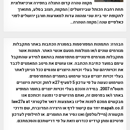
מקווה טהרה קדום התגלה בחפירה ארכיאולוגית
תחת רחבת הכותל שבירושלים | המקווה, חצוב בסלע, מתוארך
לתקופת ימי בית שני ומהווה עדות למאורעות חורבן ירושלים לפני
כאלפיים שנה | מקווה הטהרה…
הבהרה:
התמונות המפורסמות במסגרת הכתבות באתר מתקבלות
מגורמים שונים ו/או מצולמות מטעם אנשי האתר. תמונות אשר
מתקבלות מגורמים חיצוניים מתפרסמות בהתאם למידע שהתקבל
עימם במועד כתיבת הכתבה. אנו עושים את מיטב המאמצים לכבד
את זכויותיהם של בעלי זכויות היוצרים ומנסים ככל הניתן לאתר
בעלי זכויות יוצרים עבור שימוש בחומרים המתפרסמים.
השימוש נעשה על פי עדכון 5 לסעיף 27א לחוק זכויות היוצרים
תשס"ח 2007. במידה והנכם בעלי זכויות יוצרים בחומר המופיע
באתר ו/או בפרסום זה, ואתם מרגישים כי נפגעה זכותכם אנו
מבקשים ממכם לפנות אלינו באמצעות דואר אלקטרוני law27a at
mapah.co.il יחד עם קישור לדף או היצירה המדוברת, שם ודרכי
תקשורת (מייל/טלפון) ואנו נסיר את החומרים. או לחילופין לעדכון
פרטיכם ומתן קרדיט כנדרש וזאת על פי דרישתכם והסכמתכם.
אפי אליאן , היסטוריה על המפה , פרוייקט טיגארט , Efi Elian ,