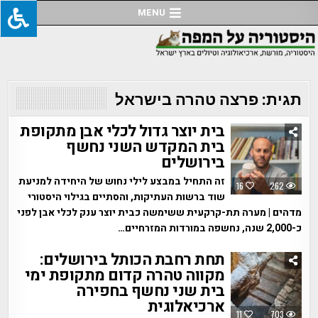
Ski
MENU
t
conten
תגית:
פרצה טהרה בישראל
בית יוצר גדול לכלי אבן מתקופת
בית המקדש השני נחשף
בירושלים
זה התחיל במבצע לילי נחוש של היחידה למניעת
16
262
שוד ברשות העתיקות, והסתיים בגילוי היסטורי
מדהים | מערה תת-קרקעית ששימשה כבית יוצר ענק לכלי אבן לפני
כ-2,000 שנה, נחשפה במורדות המזרחיים…
תחת רחבת הכותל בירושלים:
מקווה טהרה קדום מתקופת ימי
בית שני נחשף בחפירה
ארכיאלוגית
11
703