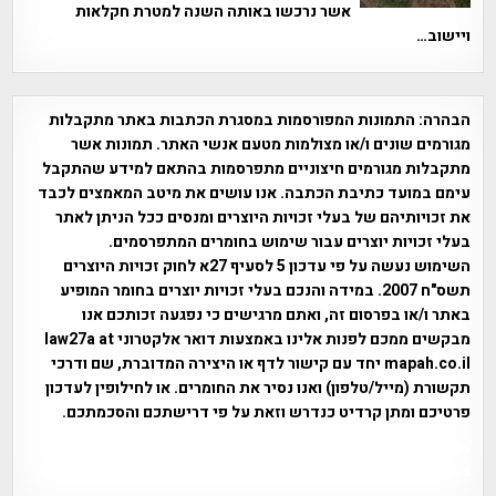
אשר נרכשו באותה השנה למטרת חקלאות
ויישוב…
הבהרה:
התמונות המפורסמות במסגרת הכתבות באתר מתקבלות
מגורמים שונים ו/או מצולמות מטעם אנשי האתר. תמונות אשר
מתקבלות מגורמים חיצוניים מתפרסמות בהתאם למידע שהתקבל
עימם במועד כתיבת הכתבה. אנו עושים את מיטב המאמצים לכבד
את זכויותיהם של בעלי זכויות היוצרים ומנסים ככל הניתן לאתר
בעלי זכויות יוצרים עבור שימוש בחומרים המתפרסמים.
השימוש נעשה על פי עדכון 5 לסעיף 27א לחוק זכויות היוצרים
תשס"ח 2007. במידה והנכם בעלי זכויות יוצרים בחומר המופיע
באתר ו/או בפרסום זה, ואתם מרגישים כי נפגעה זכותכם אנו
מבקשים ממכם לפנות אלינו באמצעות דואר אלקטרוני law27a at
mapah.co.il יחד עם קישור לדף או היצירה המדוברת, שם ודרכי
תקשורת (מייל/טלפון) ואנו נסיר את החומרים. או לחילופין לעדכון
פרטיכם ומתן קרדיט כנדרש וזאת על פי דרישתכם והסכמתכם.
אפי אליאן , היסטוריה על המפה , פרוייקט טיגארט , Efi Elian ,
Tegart Fort , tegart fortress