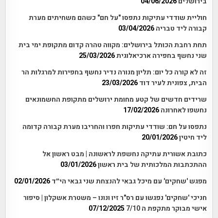
בירושלים
04/06/2026
חוליית שודדי עתיקות נתפסו "על חם" כשהם משחיתים מערת
קבורה ליד טבריה
03/04/2026
תחת רחבת הכותל בירושלים: מקווה טהרה קדום מתקופת ימי בית
שני נחשף בחפירה ארכיאלוגית
25/03/2026
זה לא קורה כל יום: תליון מנורה נדיר נחשף בחפירות למרגלות הר
הבית, צפונית לעיר דוד
23/03/2026
שרידים חדשים של קטע מחומת ירושלים מתקופת החשמונאים
נחשפו לאחרונה
17/02/2026
נתפסו על חם: שודדי עתיקות חפרו והחריבו מערת קבורה קדומה
ליד חיטין
20/01/2026
כתובת אשורית עתיקה נחשפת לראשונה | מבט ראשון אל
ההתכתבות המלכותית של בית ראשון
03/01/2026
מפגש 'שחקים' עם מיכל גבאי להנצחת שני גבאי הי״ד
02/01/2026
חניכי 'שחקים' נפגשו עם רס"ר זיו ונונו – משטרת אשקלון | סיפור
אישי מבוקר מתקפת ה 7/10
07/12/2025