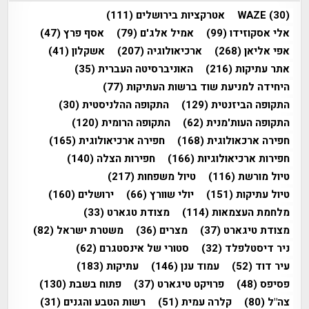
(30)
WAZE
אטרקציות בירושלים
(111)
אלי אסקוזידו
(99)
אמיל אלג'ם
(79)
אסף פרץ
(47)
אפי אליאן
(268)
ארכיאולוגיה
(207)
אשקלון
(41)
אתר עתיקות
(216)
האוניברסיטה העברית
(35)
היחידה למניעת שוד ברשות העתיקות
(77)
התקופה הביזנטית
(129)
התקופה ההלניסטית
(30)
התקופה העות'מנית
(62)
התקופה הרומית
(120)
חפירה ארכאולוגית
(168)
חפירה ארכיאולוגית
(165)
חפירות ארכיאולוגיות
(166)
חפירות הצלה
(140)
טיול מורשת
(116)
טיול משפחות
(217)
טיול עתיקות
(151)
יולי שוורץ
(66)
ירושלים
(160)
מלחמת העצמאות
(114)
מצודת טגארט
(33)
מצודת טיגארט
(37)
מצרים
(36)
משטרת ישראל
(82)
ניר דיסטלפלד
(32)
סטורי של אינסטגרם
(62)
עיר דוד
(52)
עמוד ענן
(146)
עתיקות
(183)
פסיפס
(48)
פרויקט טיגארט
(37)
פתוח בשבת
(130)
צה"ל
(80)
קלרה עמית
(51)
רשות הטבע והגנים
(31)