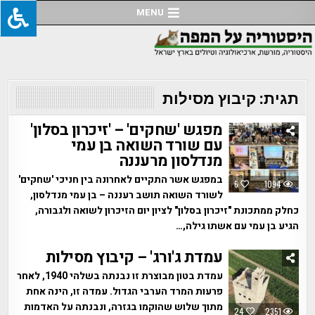
Ski
MENU
t
conten
תגית:
קיבוץ מסילות
מפגש 'שחקים' – 'זיכרון בסלון'
עם שורד השואה בן עמי
מנדלסון מרעננה
במפגש אשר התקיים לאחרונה בין חניכי 'שחקים'
6
1094
לשורד השואה תושב רעננה – בן עמי מנדלסון,
כחלק ממתכונת "זיכרון בסלון" לציון יום הזיכרון לשואה ולגבורה,
הגיע בן עמי עם אשתו גילה,…
עמדת ג'ורג' – קיבוץ מסילות
עמדת בטון מבוצרת זו נבנתה בשלהי 1940, לאחר
פרעות המרד הערבי הגדול. עמדה זו, הינה אחת
מתוך שלוש שהוקמו בגזרה, ונבנתה על האדמות
24
2351