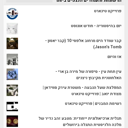
הרשומות והעמודים הנצפים ביותר
פרוייקט טיגארט
יום בהיסטוריה - חודש אוגוסט
קבר שודד הים מרחוב אלפסי 10 (קבר יאסון -
Jason’s Tomb)
אז והיום
עין תחת עין - סיפורה של מירה בן ארי -
האלחוטנית מקיבוץ ניצנים
המפלצת שעל הגבעה - משטרת עירק סווידאן |
מצודת יואב | פרוייקט טיגארט
רשימת המבנים | פרוייקט טיגארט
תגלית ארכיאולוגית ייחודית: מטבע זהב נדיר של
מלכה הלניסטית התגלה בירושלים