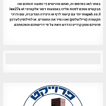
באתר ו/או בפרסום זה, ואתם מרגישים כי נפגעה זכותכם אנו
מבקשים ממכם לפנות אלינו באמצעות דואר אלקטרוני law27a at
mapah.co.il יחד עם קישור לדף או היצירה המדוברת, שם ודרכי
תקשורת (מייל/טלפון) ואנו נסיר את החומרים. או לחילופין לעדכון
פרטיכם ומתן קרדיט כנדרש וזאת על פי דרישתכם והסכמתכם.
אפי אליאן , היסטוריה על המפה , פרוייקט טיגארט , Efi Elian ,
Tegart Fort , tegart fortress