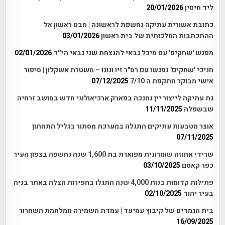
ליד חיטין
20/01/2026
כתובת אשורית עתיקה נחשפת לראשונה | מבט ראשון אל
ההתכתבות המלכותית של בית ראשון
03/01/2026
מפגש 'שחקים' עם מיכל גבאי להנצחת שני גבאי הי״ד
02/01/2026
חניכי 'שחקים' נפגשו עם רס"ר זיו ונונו – משטרת אשקלון | סיפור
אישי מבוקר מתקפת ה 7/10
07/12/2025
גת עתיקה לייצור יין נחנכה בפארק ארכיאולוגי חדש במושב זרחיה
שבשפלה
11/11/2025
אוצר מטבעות עתיקים התגלה במערכת מסתור בגליל התחתון
07/11/2025
שרידי אחוזה שומרונית מפוארת בת 1,600 שנה נחשפה בצפון העיר
כפר קאסם
03/10/2025
פתילות קדומות בנות 4,000 שנה התגלו בחפירות הצלה באתר בניה
בעיר יהוד
02/10/2025
בית הגמדים של קיבוץ עמיעד | עמדת השמירה ממלחמת השחרור
16/09/2025