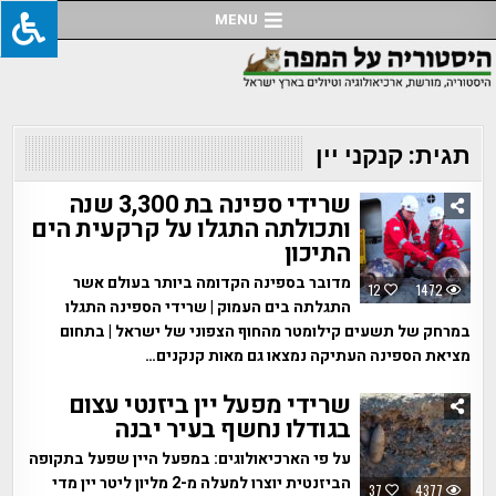
Ski
MENU
t
conten
תגית:
קנקני יין
שרידי ספינה בת 3,300 שנה
ותכולתה התגלו על קרקעית הים
התיכון
מדובר בספינה הקדומה ביותר בעולם אשר
12
1472
התגלתה בים העמוק | שרידי הספינה התגלו
במרחק של תשעים קילומטר מהחוף הצפוני של ישראל | בתחום
מציאת הספינה העתיקה נמצאו גם מאות קנקנים…
שרידי מפעל יין ביזנטי עצום
בגודלו נחשף בעיר יבנה
על פי הארכיאולוגים: במפעל היין שפעל בתקופה
הביזנטית יוצרו למעלה מ-2 מליון ליטר יין מדי
37
4377