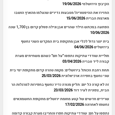
הקיבוץ הירושלמי
19/06/2026
החזירו את ההיסטוריה! מטבעות נדירים שנעלמו מהארץ הושבו
מארצות הברית
15/06/2026
הפתעה במכתש הילד שהרים אבן וגילה פסלון קדום בן 1,700 שנה
10/06/2026
בית יוצר גדול לכלי אבן מתקופת בית המקדש השני נחשף
בירושלים
04/06/2026
חוליית שודדי עתיקות נתפסו "על חם" כשהם משחיתים מערת
קבורה ליד טבריה
03/04/2026
תחת רחבת הכותל בירושלים: מקווה טהרה קדום מתקופת ימי בית
שני נחשף בחפירה ארכיאלוגית
25/03/2026
זה לא קורה כל יום: תליון מנורה נדיר נחשף בחפירות למרגלות הר
הבית, צפונית לעיר דוד
23/03/2026
שרידים חדשים של קטע מחומת ירושלים מתקופת החשמונאים
נחשפו לאחרונה
17/02/2026
נתפסו על חם: שודדי עתיקות חפרו והחריבו מערת קבורה קדומה