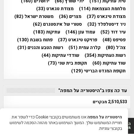
טיול עתיקות
(151)
יולי שוורץ
(66)
ירושלים
(160)
מלחמת העצמאות
(114)
מצודת טגארט
(33)
מצודת טיגארט
(37)
מצרים
(36)
משטרת ישראל
(82)
ניר דיסטלפלד
(32)
סטורי של אינסטגרם
(62)
עיר דוד
(52)
עמוד ענן
(146)
עתיקות
(183)
פסיפס
(48)
פרויקט טיגארט
(37)
פתוח בשבת
(130)
צה"ל
(80)
קלרה עמית
(51)
רשות הטבע והגנים
(31)
רשות העתיקות
(354)
שודדי עתיקות
(44)
שוד עתיקות
(60)
תקופת בית שני
(73)
תקופת המנדט הבריטי
(129)
עד כה צפו ב"היסטוריה על המפה"
2,510,533 מבקרים
היסטוריה על המפה
אנו משתמשים בקובצי Cookie כדי לשפר את
חוויית המשתמש שלך. המשך השימוש באתר מהווה הסכמה לשימוש
היסטוריה על המפה 2011-2026 | פרוייקט טיגארט 2012-2026|
www.mapah.co.il | www.tegart.uk
בקובצי עוגיות.