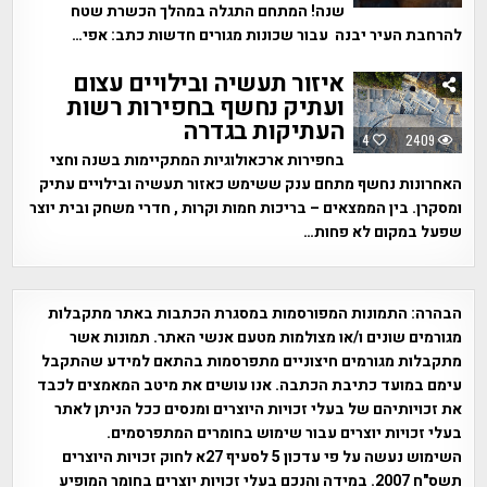
שנה! המתחם התגלה במהלך הכשרת שטח
להרחבת העיר יבנה עבור שכונות מגורים חדשות כתב: אפי…
איזור תעשיה ובילויים עצום
ועתיק נחשף בחפירות רשות
העתיקות בגדרה
4
2409
בחפירות ארכאולוגיות המתקיימות בשנה וחצי
האחרונות נחשף מתחם ענק ששימש כאזור תעשיה ובילויים עתיק
ומסקרן. בין הממצאים – בריכות חמות וקרות , חדרי משחק ובית יוצר
שפעל במקום לא פחות…
הבהרה:
התמונות המפורסמות במסגרת הכתבות באתר מתקבלות
מגורמים שונים ו/או מצולמות מטעם אנשי האתר. תמונות אשר
מתקבלות מגורמים חיצוניים מתפרסמות בהתאם למידע שהתקבל
עימם במועד כתיבת הכתבה. אנו עושים את מיטב המאמצים לכבד
את זכויותיהם של בעלי זכויות היוצרים ומנסים ככל הניתן לאתר
בעלי זכויות יוצרים עבור שימוש בחומרים המתפרסמים.
השימוש נעשה על פי עדכון 5 לסעיף 27א לחוק זכויות היוצרים
תשס"ח 2007. במידה והנכם בעלי זכויות יוצרים בחומר המופיע