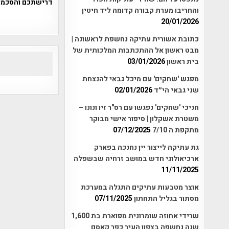
דרישתכם והסכמת
והחריבו מערת קבורה קדומה ליד חיטין
אפי אליאן , היסטוריה על המפה , 
20/01/2026
כתובת אשורית עתיקה נחשפת לראשונה |
מבט ראשון אל ההתכתבות המלכותית של
בית ראשון
03/01/2026
מפגש 'שחקים' עם מיכל גבאי להנצחת
שני גבאי הי״ד
02/01/2026
חניכי 'שחקים' נפגשו עם רס"ר זיו ונונו –
משטרת אשקלון | סיפור אישי מבוקר
מתקפת ה 7/10
07/12/2025
גת עתיקה לייצור יין נחנכה בפארק
ארכיאולוגי חדש במושב זרחיה שבשפלה
11/11/2025
אוצר מטבעות עתיקים התגלה במערכת
מסתור בגליל התחתון
07/11/2025
שרידי אחוזה שומרונית מפוארת בת 1,600
שנה נחשפה בצפון העיר כפר קאסם