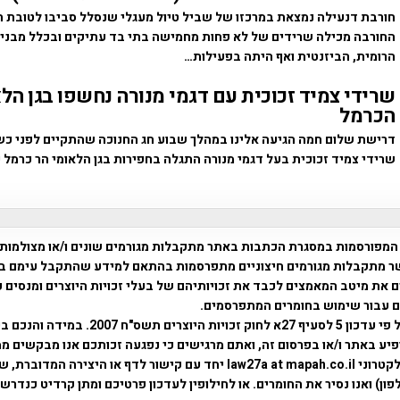
חורבת דנעילה נמצאת במרכזו של שביל טיול מעגלי שנסלל סביבו לטובת ה
החורבה מכילה שרידים של לא פחות מחמישה בתי בד עתיקים ובכלל מבני
הרומית, הביזנטית ואף היתה בפעילות…
שרידי צמיד זכוכית עם דגמי מנורה נחשפו בגן הל
הכרמל
דרישת שלום חמה הגיעה אלינו במהלך שבוע חג החנוכה שהתקיים לפני כשב
שרידי צמיד זכוכית בעל דגמי מנורה התגלה בחפירות בגן הלאומי הר כרמל כ
המפורסמות במסגרת הכתבות באתר מתקבלות מגורמים שונים ו/או מצולמות
ר מתקבלות מגורמים חיצוניים מתפרסמות בהתאם למידע שהתקבל עימם ב
 את מיטב המאמצים לכבד את זכויותיהם של בעלי זכויות היוצרים ומנסים 
ים עבור שימוש בחומרים המתפרסמים.
השימוש נעשה על פי עדכון 5 לסעיף 27א לחוק זכויות היוצרים ת
פיע באתר ו/או בפרסום זה, ואתם מרגישים כי נפגעה זכותכם אנו מבקשים ממ
באמצעות דואר אלקטרוני law27a at mapah.co.il יחד עם קישור לדף או היצירה המדו
ון) ואנו נסיר את החומרים. או לחילופין לעדכון פרטיכם ומתן קרדיט כנדרש 