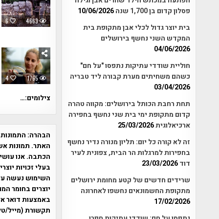
הפתעה במכתש הילד שהרים אבן וגילה
פסלון קדום בן 1,700 שנה
10/06/2026
6
4663
בית יוצר גדול לכלי אבן מתקופת בית
המקדש השני נחשף בירושלים
04/06/2026
חוליית שודדי עתיקות נתפסו "על חם"
כשהם משחיתים מערת קבורה ליד טבריה
4
1765
03/04/2026
צילומים:…
תחת רחבת הכותל בירושלים: מקווה טהרה
קדום מתקופת ימי בית שני נחשף בחפירה
ארכיאלוגית
25/03/2026
הבהרה:
התמונות 
זה לא קורה כל יום: תליון מנורה נדיר נחשף
האתר. תמונות אש
בחפירות למרגלות הר הבית, צפונית לעיר
הכתבה. אנו עושים
דוד
23/03/2026
בעלי זכויות יוצר
שרידים חדשים של קטע מחומת ירושלים
יוצרים בחומר המו
מתקופת החשמונאים נחשפו לאחרונה
17/02/2026
תקשורת (מייל/טלפ
נתפסו על חם: שודדי עתיקות חפרו