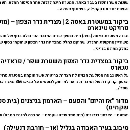
שונות אשר נחפרו בעבר באתר. המטרה הינה לגלות אחר הסיפור המלא. העב
נעשות יחד עם הקהילה, בשיתוף פעולה…
ביקור במשטרת באסה 2 | מצדית גדר הצפון 
פרויקט טיגארט
מבנה משטרת באסה (בצה) היה במשך שנים המבנה הכי בולט בנוף של מושב
משוריין מתקופת המנדט שהוקם כחלק ממצדיות גדר הצפון שהוקמו בסוף ש
כחלק ממיזם בנייני…
ביקור במצדית גדר הצפון משטרת שפר / פראדיה 
טגארט
על ראש גבעה מסולעת חבויה לה מצדית בריטית אשר הוקמה במסגרת פרויק
הצפון. קודקודה של המצדית נרא
שפר /…
מדור "אז והיום" והפעם – הארמון בניצנים (בית ס
שקמים)
והפעם – הארמון בניצנים (בית ספר שדה שקמים – החברה להגנת הטבע) א
סיבוב בעיר האבודה בגליל (או – חורבת דנעילה)