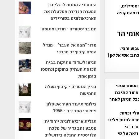
היסטוריה מתחת לרגליים |
מטיילים,
המערה הנדירה מטלטלת את
ם מהתקופה
הארכיאולוגים בפוריידיס
יום בהיסטוריה - חודש אוגוסט
אומי הר
מדור "מבט אל העבר" – מגדל
וע וחצי.
המים קיבוץ יד מרדכי
תב: אפי אליאן |
הגיעו לשדוד עתיקות בבית
הכנסת העתיק בחוקוק ונתפסו
בזמן אמת
 מטעם אנשי
בניין הנוטרים - קיבוץ מעלה
מועד כתיבת
החמישה
ככל הניתן לאתר
צילומי תיעוד העיר אשקלון
ויישובי הסביבה - 1955
שס"ח 2007. במידה והנכם בעלי זכויות
כם לפנות אלינו
תגלית ארכיאולוגית ייחודית:
ברת, שם ודרכי
מטבע זהב נדיר של מלכה
וזאת על פי
הלניסטית התגלה בירושלים