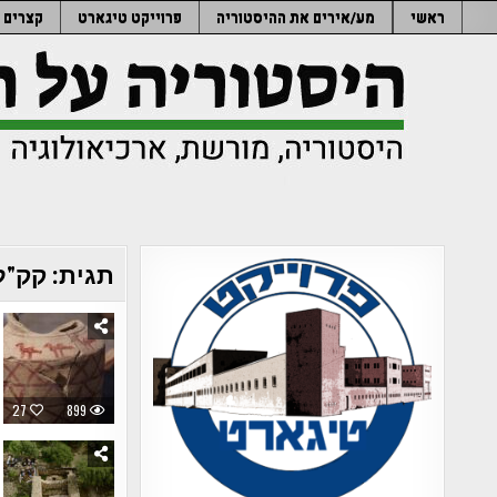
Ski
ראשי
מע/אירים את ההיסטוריה
פרוייקט טיגארט
קצרים
t
conten
תגית:
קק"ל
27
899