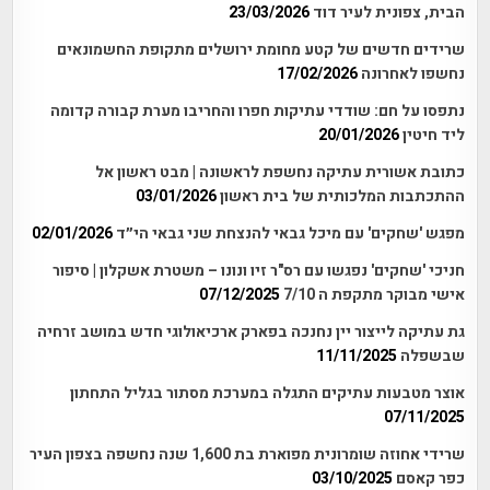
הבית, צפונית לעיר דוד
23/03/2026
שרידים חדשים של קטע מחומת ירושלים מתקופת החשמונאים
נחשפו לאחרונה
17/02/2026
נתפסו על חם: שודדי עתיקות חפרו והחריבו מערת קבורה קדומה
ליד חיטין
20/01/2026
כתובת אשורית עתיקה נחשפת לראשונה | מבט ראשון אל
ההתכתבות המלכותית של בית ראשון
03/01/2026
מפגש 'שחקים' עם מיכל גבאי להנצחת שני גבאי הי״ד
02/01/2026
חניכי 'שחקים' נפגשו עם רס"ר זיו ונונו – משטרת אשקלון | סיפור
אישי מבוקר מתקפת ה 7/10
07/12/2025
גת עתיקה לייצור יין נחנכה בפארק ארכיאולוגי חדש במושב זרחיה
שבשפלה
11/11/2025
אוצר מטבעות עתיקים התגלה במערכת מסתור בגליל התחתון
07/11/2025
שרידי אחוזה שומרונית מפוארת בת 1,600 שנה נחשפה בצפון העיר
כפר קאסם
03/10/2025