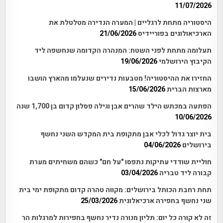
11/07/2026
היסטוריה מתחת לרגליים | המערה הנדירה מטלטלת את
הארכיאולוגים בפוריידיס
21/06/2026
תעלומה מתחת לפני השטח: המנהרה הקדומה שנחשפה ליד
הקיבוץ הירושלמי
19/06/2026
החזירו את ההיסטוריה! מטבעות נדירים שנעלמו מהארץ הושבו
מארצות הברית
15/06/2026
הפתעה במכתש הילד שהרים אבן וגילה פסלון קדום בן 1,700 שנה
10/06/2026
בית יוצר גדול לכלי אבן מתקופת בית המקדש השני נחשף
בירושלים
04/06/2026
חוליית שודדי עתיקות נתפסו "על חם" כשהם משחיתים מערת
קבורה ליד טבריה
03/04/2026
תחת רחבת הכותל בירושלים: מקווה טהרה קדום מתקופת ימי בית
שני נחשף בחפירה ארכיאלוגית
25/03/2026
זה לא קורה כל יום: תליון מנורה נדיר נחשף בחפירות למרגלות הר