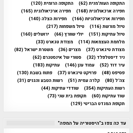
התקופה העות'מנית
(62)
התקופה הרומית
(120)
חפירה ארכאולוגית
(168)
חפירה ארכיאולוגית
(165)
חפירות ארכיאולוגיות
(166)
חפירות הצלה
(140)
טיול מורשת
(116)
טיול משפחות
(217)
טיול עתיקות
(151)
יולי שוורץ
(66)
ירושלים
(160)
מלחמת העצמאות
(114)
מצודת טגארט
(33)
מצודת טיגארט
(37)
מצרים
(36)
משטרת ישראל
(82)
ניר דיסטלפלד
(32)
סטורי של אינסטגרם
(62)
עיר דוד
(52)
עמוד ענן
(146)
עתיקות
(183)
פסיפס
(48)
פרויקט טיגארט
(37)
פתוח בשבת
(130)
צה"ל
(80)
קלרה עמית
(51)
רשות הטבע והגנים
(31)
רשות העתיקות
(354)
שודדי עתיקות
(44)
שוד עתיקות
(60)
תקופת בית שני
(73)
תקופת המנדט הבריטי
(129)
עד כה צפו ב"היסטוריה על המפה"