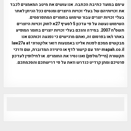
עימם במועד כתיבת הכתבה. אנו עושים את מיטב המאמצים לכבד
את זכויותיהם של בעלי זכויות היוצרים ומנסים ככל הניתן לאתר
בעלי זכויות יוצרים עבור שימוש בחומרים המתפרסמים.
השימוש נעשה על פי עדכון 5 לסעיף 27א לחוק זכויות היוצרים
תשס"ח 2007. במידה והנכם בעלי זכויות יוצרים בחומר המופיע
באתר ו/או בפרסום זה, ואתם מרגישים כי נפגעה זכותכם אנו
מבקשים ממכם לפנות אלינו באמצעות דואר אלקטרוני law27a at
mapah.co.il יחד עם קישור לדף או היצירה המדוברת, שם ודרכי
תקשורת (מייל/טלפון) ואנו נסיר את החומרים. או לחילופין לעדכון
פרטיכם ומתן קרדיט כנדרש וזאת על פי דרישתכם והסכמתכם.
אפי אליאן , היסטוריה על המפה , פרוייקט טיגארט , Efi Elian ,
Tegart Fort , tegart fortress