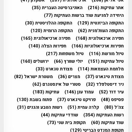
אפי אליאן
(268)
ארכיאולוגיה
(207)
אשקלון
(41)
אתר עתיקות
(216)
האוניברסיטה העברית
(35)
היחידה למניעת שוד ברשות העתיקות
(77)
התקופה הביזנטית
(129)
התקופה ההלניסטית
(30)
התקופה העות'מנית
(62)
התקופה הרומית
(120)
חפירה ארכאולוגית
(168)
חפירה ארכיאולוגית
(165)
חפירות ארכיאולוגיות
(166)
חפירות הצלה
(140)
טיול מורשת
(116)
טיול משפחות
(217)
טיול עתיקות
(151)
יולי שוורץ
(66)
ירושלים
(160)
מלחמת העצמאות
(114)
מצודת טגארט
(33)
מצודת טיגארט
(37)
מצרים
(36)
משטרת ישראל
(82)
ניר דיסטלפלד
(32)
סטורי של אינסטגרם
(62)
עיר דוד
(52)
עמוד ענן
(146)
עתיקות
(183)
פסיפס
(48)
פרויקט טיגארט
(37)
פתוח בשבת
(130)
צה"ל
(80)
קלרה עמית
(51)
רשות הטבע והגנים
(31)
רשות העתיקות
(354)
שודדי עתיקות
(44)
שוד עתיקות
(60)
תקופת בית שני
(73)
תקופת המנדט הבריטי
(129)