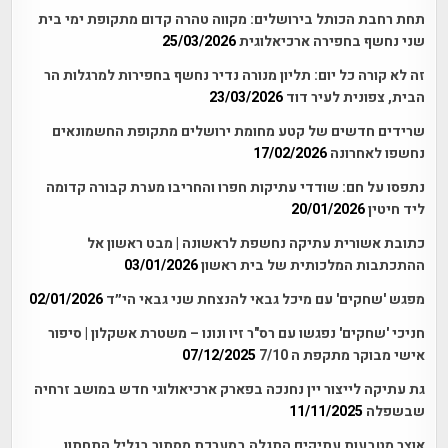
תחת רחבת הכותל בירושלים: מקווה טהרה קדום מתקופת ימי בית
שני נחשף בחפירה ארכיאלוגית
25/03/2026
זה לא קורה כל יום: תליון מנורה נדיר נחשף בחפירות למרגלות הר
הבית, צפונית לעיר דוד
23/03/2026
שרידים חדשים של קטע מחומת ירושלים מתקופת החשמונאים
נחשפו לאחרונה
17/02/2026
נתפסו על חם: שודדי עתיקות חפרו והחריבו מערת קבורה קדומה
ליד חיטין
20/01/2026
כתובת אשורית עתיקה נחשפת לראשונה | מבט ראשון אל
ההתכתבות המלכותית של בית ראשון
03/01/2026
מפגש 'שחקים' עם מיכל גבאי להנצחת שני גבאי הי״ד
02/01/2026
חניכי 'שחקים' נפגשו עם רס"ר זיו ונונו – משטרת אשקלון | סיפור
אישי מבוקר מתקפת ה 7/10
07/12/2025
גת עתיקה לייצור יין נחנכה בפארק ארכיאולוגי חדש במושב זרחיה
שבשפלה
11/11/2025
אוצר מטבעות עתיקים התגלה במערכת מסתור בגליל התחתון