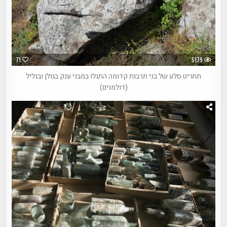
71
5179
תחריט סלע של בני תרבות קדומה התגלו במבני ענק בגולן ובגליל
(דולמנים)