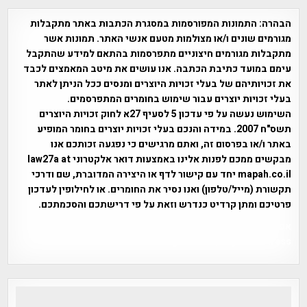
הבהרה:
התמונות המפורסמות במסגרת הכתבות באתר מתקבלות
מגורמים שונים ו/או מצולמות מטעם אנשי האתר. תמונות אשר
מתקבלות מגורמים חיצוניים מתפרסמות בהתאם למידע שהתקבל
עימם במועד כתיבת הכתבה. אנו עושים את מיטב המאמצים לכבד
את זכויותיהם של בעלי זכויות היוצרים ומנסים ככל הניתן לאתר
בעלי זכויות יוצרים עבור שימוש בחומרים המתפרסמים.
השימוש נעשה על פי עדכון 5 לסעיף 27א לחוק זכויות היוצרים
תשס"ח 2007. במידה והנכם בעלי זכויות יוצרים בחומר המופיע
באתר ו/או בפרסום זה, ואתם מרגישים כי נפגעה זכותכם אנו
מבקשים ממכם לפנות אלינו באמצעות דואר אלקטרוני law27a at
mapah.co.il יחד עם קישור לדף או היצירה המדוברת, שם ודרכי
תקשורת (מייל/טלפון) ואנו נסיר את החומרים. או לחילופין לעדכון
פרטיכם ומתן קרדיט כנדרש וזאת על פי דרישתכם והסכמתכם.
אפי אליאן , היסטוריה על המפה , פרוייקט טיגארט , Efi Elian ,
Tegart Fort , tegart fortress