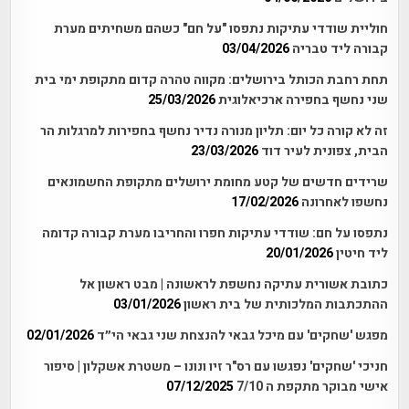
חוליית שודדי עתיקות נתפסו "על חם" כשהם משחיתים מערת
קבורה ליד טבריה
03/04/2026
תחת רחבת הכותל בירושלים: מקווה טהרה קדום מתקופת ימי בית
שני נחשף בחפירה ארכיאלוגית
25/03/2026
זה לא קורה כל יום: תליון מנורה נדיר נחשף בחפירות למרגלות הר
הבית, צפונית לעיר דוד
23/03/2026
שרידים חדשים של קטע מחומת ירושלים מתקופת החשמונאים
נחשפו לאחרונה
17/02/2026
נתפסו על חם: שודדי עתיקות חפרו והחריבו מערת קבורה קדומה
ליד חיטין
20/01/2026
כתובת אשורית עתיקה נחשפת לראשונה | מבט ראשון אל
ההתכתבות המלכותית של בית ראשון
03/01/2026
מפגש 'שחקים' עם מיכל גבאי להנצחת שני גבאי הי״ד
02/01/2026
חניכי 'שחקים' נפגשו עם רס"ר זיו ונונו – משטרת אשקלון | סיפור
אישי מבוקר מתקפת ה 7/10
07/12/2025