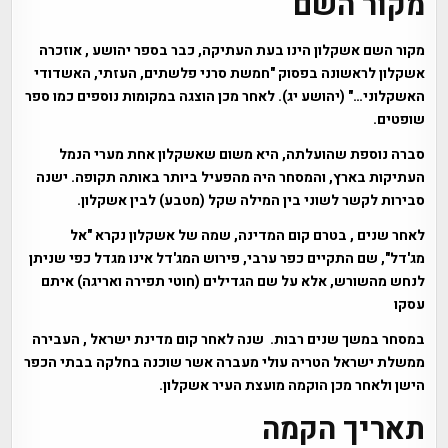
מקור השם
מקור השם אשקלון הינו בעת העתיקה, כבר בספר יהושע , אוזכרה
אשקלון לראשונה בפסוק "חמשת סרני פלשתים, העזתי, האשדודי
האשקלוני…" (יהושע יג). לאחר מכן הוצגה במקומות נוספים כמו ספר
שופטים.
סברה נוספת שהועלתה, היא משום שאשקלון אחת מערי הנמל
העתיקות בארץ, והמסחר היה מהפעיל ביותר באותה תקופה. ישנה
סבירות לקשר לשוני בין המילה שקל (מטבע) לבין אשקלון.
לאחר שנים , בטרם קום המדינה, שמה של אשקלון נקרא "אל
מג'דל", שם התקיים כפר ערבי, פירוש המג'דל אינו מגדל כפי שניתן
לנחש מהשורש, אלא על שם הגדילים (חוטי תפירה ואריגה) איתם
עסקו
במסחר במשך שנים רבות. שנה לאחר קום מדינת ישראל , העבירה
ממשלת ישראל הטריה עולי מעברה אשר שוכנה בחלקה בבתי הכפר
הישן ולאחר מכן הוקמה מועצת העיר אשקלון.
תאריך הקמה