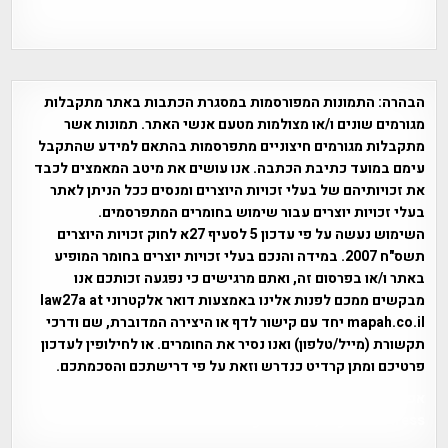
הבהרה:
התמונות המפורסמות במסגרת הכתבות באתר מתקבלות
מגורמים שונים ו/או מצולמות מטעם אנשי האתר. תמונות אשר
מתקבלות מגורמים חיצוניים מתפרסמות בהתאם למידע שהתקבל
עימם במועד כתיבת הכתבה. אנו עושים את מיטב המאמצים לכבד
את זכויותיהם של בעלי זכויות היוצרים ומנסים ככל הניתן לאתר
בעלי זכויות יוצרים עבור שימוש בחומרים המתפרסמים.
השימוש נעשה על פי עדכון 5 לסעיף 27א לחוק זכויות היוצרים
תשס"ח 2007. במידה והנכם בעלי זכויות יוצרים בחומר המופיע
באתר ו/או בפרסום זה, ואתם מרגישים כי נפגעה זכותכם אנו
מבקשים ממכם לפנות אלינו באמצעות דואר אלקטרוני law27a at
mapah.co.il יחד עם קישור לדף או היצירה המדוברת, שם ודרכי
תקשורת (מייל/טלפון) ואנו נסיר את החומרים. או לחילופין לעדכון
פרטיכם ומתן קרדיט כנדרש וזאת על פי דרישתכם והסכמתכם.
אפי אליאן , היסטוריה על המפה , פרוייקט טיגארט , Efi Elian ,
Tegart Fort , tegart fortress