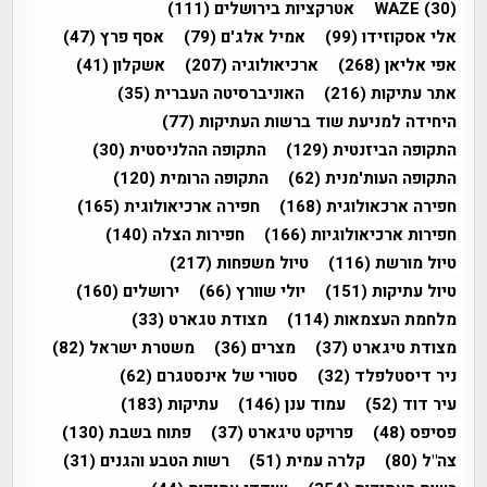
(30)
WAZE
אטרקציות בירושלים
(111)
אלי אסקוזידו
(99)
אמיל אלג'ם
(79)
אסף פרץ
(47)
אפי אליאן
(268)
ארכיאולוגיה
(207)
אשקלון
(41)
אתר עתיקות
(216)
האוניברסיטה העברית
(35)
היחידה למניעת שוד ברשות העתיקות
(77)
התקופה הביזנטית
(129)
התקופה ההלניסטית
(30)
התקופה העות'מנית
(62)
התקופה הרומית
(120)
חפירה ארכאולוגית
(168)
חפירה ארכיאולוגית
(165)
חפירות ארכיאולוגיות
(166)
חפירות הצלה
(140)
טיול מורשת
(116)
טיול משפחות
(217)
טיול עתיקות
(151)
יולי שוורץ
(66)
ירושלים
(160)
מלחמת העצמאות
(114)
מצודת טגארט
(33)
מצודת טיגארט
(37)
מצרים
(36)
משטרת ישראל
(82)
ניר דיסטלפלד
(32)
סטורי של אינסטגרם
(62)
עיר דוד
(52)
עמוד ענן
(146)
עתיקות
(183)
פסיפס
(48)
פרויקט טיגארט
(37)
פתוח בשבת
(130)
צה"ל
(80)
קלרה עמית
(51)
רשות הטבע והגנים
(31)