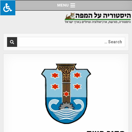
Ski
MENU
t
conten
Search
for: