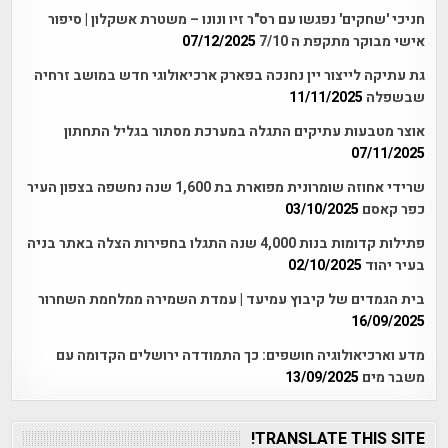
חניכי 'שחקים' נפגשו עם רס"ר זיו ונונו – משטרת אשקלון | סיפור
אישי מבוקר מתקפת ה 7/10
07/12/2025
גת עתיקה לייצור יין נחנכה בפארק ארכיאולוגי חדש במושב זרחיה
שבשפלה
11/11/2025
אוצר מטבעות עתיקים התגלה במערכת מסתור בגליל התחתון
07/11/2025
שרידי אחוזה שומרונית מפוארת בת 1,600 שנה נחשפה בצפון העיר
כפר קאסם
03/10/2025
פתילות קדומות בנות 4,000 שנה התגלו בחפירות הצלה באתר בניה
בעיר יהוד
02/10/2025
בית הגמדים של קיבוץ עמיעד | עמדת השמירה ממלחמת השחרור
16/09/2025
מדע וארכיאולוגיה חושפים: כך התמודדה ירושלים הקדומה עם
משבר מים
13/09/2025
TRANSLATE THIS SITE!