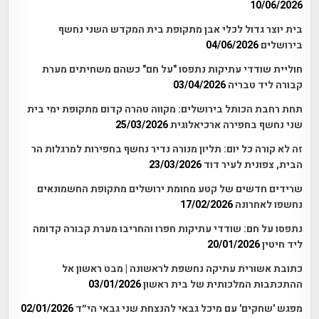
10/06/2026
בית יוצר גדול לכלי אבן מתקופת בית המקדש השני נחשף
בירושלים
04/06/2026
חוליית שודדי עתיקות נתפסו "על חם" כשהם משחיתים מערת
קבורה ליד טבריה
03/04/2026
תחת רחבת הכותל בירושלים: מקווה טהרה קדום מתקופת ימי בית
שני נחשף בחפירה ארכיאלוגית
25/03/2026
זה לא קורה כל יום: תליון מנורה נדיר נחשף בחפירות למרגלות הר
הבית, צפונית לעיר דוד
23/03/2026
שרידים חדשים של קטע מחומת ירושלים מתקופת החשמונאים
נחשפו לאחרונה
17/02/2026
נתפסו על חם: שודדי עתיקות חפרו והחריבו מערת קבורה קדומה
ליד חיטין
20/01/2026
כתובת אשורית עתיקה נחשפת לראשונה | מבט ראשון אל
ההתכתבות המלכותית של בית ראשון
03/01/2026
מפגש 'שחקים' עם מיכל גבאי להנצחת שני גבאי הי״ד
02/01/2026