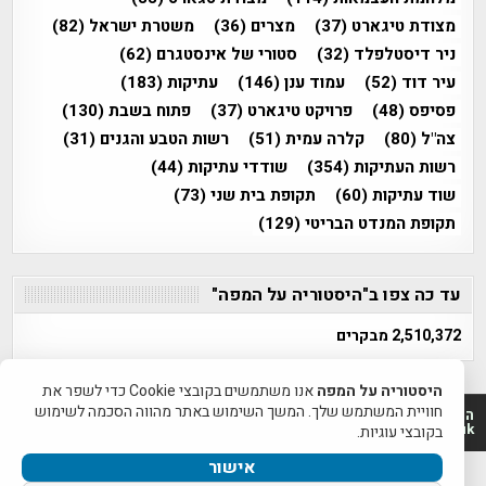
מצודת טיגארט
(37)
מצרים
(36)
משטרת ישראל
(82)
ניר דיסטלפלד
(32)
סטורי של אינסטגרם
(62)
עיר דוד
(52)
עמוד ענן
(146)
עתיקות
(183)
פסיפס
(48)
פרויקט טיגארט
(37)
פתוח בשבת
(130)
צה"ל
(80)
קלרה עמית
(51)
רשות הטבע והגנים
(31)
רשות העתיקות
(354)
שודדי עתיקות
(44)
שוד עתיקות
(60)
תקופת בית שני
(73)
תקופת המנדט הבריטי
(129)
עד כה צפו ב"היסטוריה על המפה"
2,510,372 מבקרים
היסטוריה על המפה
אנו משתמשים בקובצי Cookie כדי לשפר את
חוויית המשתמש שלך. המשך השימוש באתר מהווה הסכמה לשימוש
היסטוריה על המפה 2011-2026 | פרוייקט טיגארט 2012-2026|
www.mapah.co.il | www.tegart.uk
בקובצי עוגיות.
אישור