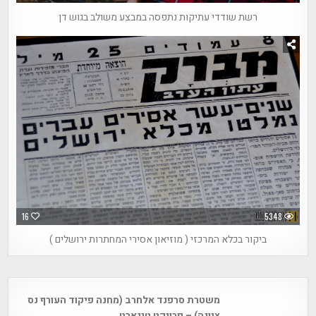
רשת שודדי עתיקות נתפסה במבצע משולב בגוש דן
16
5348
ביקור בכלא המרכזי ( מוזיאון אסירי המחתרות ירושלים )
Post
משטרת סרפנד אלחרב (מחנה פיקוד העורף נס
navigation
ציונה) – פרויקט טיגארט