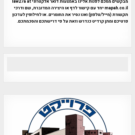
מבקשים ממכם לפנות אלינו באמצעות דואר אלקטרוני law27a at
mapah.co.il יחד עם קישור לדף או היצירה המדוברת, שם ודרכי
תקשורת (מייל/טלפון) ואנו נסיר את החומרים. או לחילופין לעדכון
פרטיכם ומתן קרדיט כנדרש וזאת על פי דרישתכם והסכמתכם.
אפי אליאן , היסטוריה על המפה , פרוייקט טיגארט , Efi Elian ,
Tegart Fort , tegart fortress