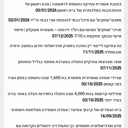
כתובת אשורית עתיקה נחשפת לראשונה | מבט ראשון אל
ההתכתבות המלכותית של בית ראשון
03/01/2026
מפגש 'שחקים' עם מיכל גבאי להנצחת שני גבאי הי״ד
02/01/2026
חניכי 'שחקים' נפגשו עם רס"ר זיו ונונו – משטרת אשקלון | סיפור
אישי מבוקר מתקפת ה 7/10
07/12/2025
גת עתיקה לייצור יין נחנכה בפארק ארכיאולוגי חדש במושב זרחיה
שבשפלה
11/11/2025
אוצר מטבעות עתיקים התגלה במערכת מסתור בגליל התחתון
07/11/2025
שרידי אחוזה שומרונית מפוארת בת 1,600 שנה נחשפה בצפון העיר
כפר קאסם
03/10/2025
פתילות קדומות בנות 4,000 שנה התגלו בחפירות הצלה באתר בניה
בעיר יהוד
02/10/2025
בית הגמדים של קיבוץ עמיעד | עמדת השמירה ממלחמת השחרור
16/09/2025
מדע וארכיאולוגיה חושפים: כך התמודדה ירושלים הקדומה עם