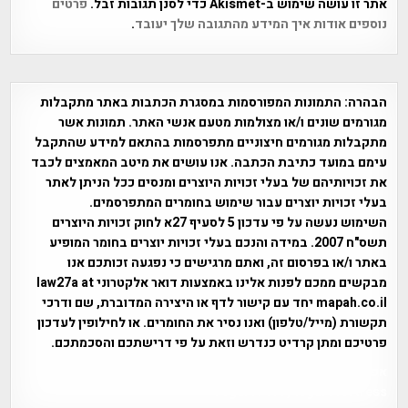
אתר זו עושה שימוש ב-Akismet כדי לסנן תגובות זבל.
פרטים
נוספים אודות איך המידע מהתגובה שלך יעובד
.
הבהרה:
התמונות המפורסמות במסגרת הכתבות באתר מתקבלות
מגורמים שונים ו/או מצולמות מטעם אנשי האתר. תמונות אשר
מתקבלות מגורמים חיצוניים מתפרסמות בהתאם למידע שהתקבל
עימם במועד כתיבת הכתבה. אנו עושים את מיטב המאמצים לכבד
את זכויותיהם של בעלי זכויות היוצרים ומנסים ככל הניתן לאתר
בעלי זכויות יוצרים עבור שימוש בחומרים המתפרסמים.
השימוש נעשה על פי עדכון 5 לסעיף 27א לחוק זכויות היוצרים
תשס"ח 2007. במידה והנכם בעלי זכויות יוצרים בחומר המופיע
באתר ו/או בפרסום זה, ואתם מרגישים כי נפגעה זכותכם אנו
מבקשים ממכם לפנות אלינו באמצעות דואר אלקטרוני law27a at
mapah.co.il יחד עם קישור לדף או היצירה המדוברת, שם ודרכי
תקשורת (מייל/טלפון) ואנו נסיר את החומרים. או לחילופין לעדכון
פרטיכם ומתן קרדיט כנדרש וזאת על פי דרישתכם והסכמתכם.
אפי אליאן , היסטוריה על המפה , פרוייקט טיגארט , Efi Elian ,
Tegart Fort , tegart fortress