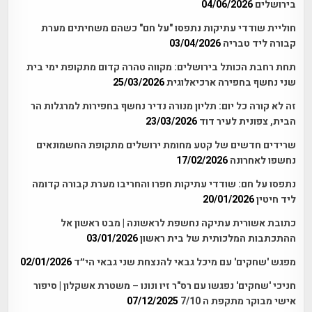
בירושלים
04/06/2026
חוליית שודדי עתיקות נתפסו "על חם" כשהם משחיתים מערת
קבורה ליד טבריה
03/04/2026
תחת רחבת הכותל בירושלים: מקווה טהרה קדום מתקופת ימי בית
שני נחשף בחפירה ארכיאלוגית
25/03/2026
זה לא קורה כל יום: תליון מנורה נדיר נחשף בחפירות למרגלות הר
הבית, צפונית לעיר דוד
23/03/2026
שרידים חדשים של קטע מחומת ירושלים מתקופת החשמונאים
נחשפו לאחרונה
17/02/2026
נתפסו על חם: שודדי עתיקות חפרו והחריבו מערת קבורה קדומה
ליד חיטין
20/01/2026
כתובת אשורית עתיקה נחשפת לראשונה | מבט ראשון אל
ההתכתבות המלכותית של בית ראשון
03/01/2026
מפגש 'שחקים' עם מיכל גבאי להנצחת שני גבאי הי״ד
02/01/2026
חניכי 'שחקים' נפגשו עם רס"ר זיו ונונו – משטרת אשקלון | סיפור
אישי מבוקר מתקפת ה 7/10
07/12/2025