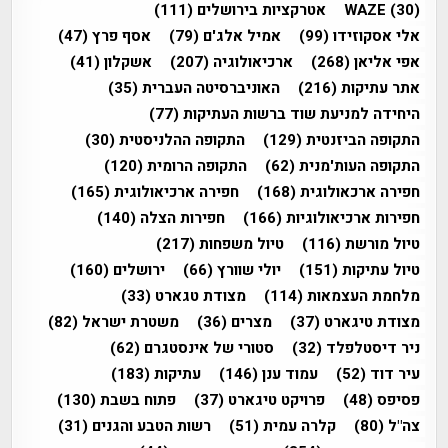
(30)
WAZE
אטרקציות בירושלים
(111)
אלי אסקוזידו
(99)
אמיל אלג'ם
(79)
אסף פרץ
(47)
אפי אליאן
(268)
ארכיאולוגיה
(207)
אשקלון
(41)
אתר עתיקות
(216)
האוניברסיטה העברית
(35)
היחידה למניעת שוד ברשות העתיקות
(77)
התקופה הביזנטית
(129)
התקופה ההלניסטית
(30)
התקופה העות'מנית
(62)
התקופה הרומית
(120)
חפירה ארכאולוגית
(168)
חפירה ארכיאולוגית
(165)
חפירות ארכיאולוגיות
(166)
חפירות הצלה
(140)
טיול מורשת
(116)
טיול משפחות
(217)
טיול עתיקות
(151)
יולי שוורץ
(66)
ירושלים
(160)
מלחמת העצמאות
(114)
מצודת טגארט
(33)
מצודת טיגארט
(37)
מצרים
(36)
משטרת ישראל
(82)
ניר דיסטלפלד
(32)
סטורי של אינסטגרם
(62)
עיר דוד
(52)
עמוד ענן
(146)
עתיקות
(183)
פסיפס
(48)
פרויקט טיגארט
(37)
פתוח בשבת
(130)
צה"ל
(80)
קלרה עמית
(51)
רשות הטבע והגנים
(31)