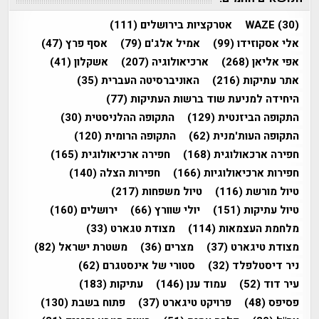
(30)
WAZE
אטרקציות בירושלים
(111)
אלי אסקוזידו
(99)
אמיל אלג'ם
(79)
אסף פרץ
(47)
אפי אליאן
(268)
ארכיאולוגיה
(207)
אשקלון
(41)
אתר עתיקות
(216)
האוניברסיטה העברית
(35)
היחידה למניעת שוד ברשות העתיקות
(77)
התקופה הביזנטית
(129)
התקופה ההלניסטית
(30)
התקופה העות'מנית
(62)
התקופה הרומית
(120)
חפירה ארכאולוגית
(168)
חפירה ארכיאולוגית
(165)
חפירות ארכיאולוגיות
(166)
חפירות הצלה
(140)
טיול מורשת
(116)
טיול משפחות
(217)
טיול עתיקות
(151)
יולי שוורץ
(66)
ירושלים
(160)
מלחמת העצמאות
(114)
מצודת טגארט
(33)
מצודת טיגארט
(37)
מצרים
(36)
משטרת ישראל
(82)
ניר דיסטלפלד
(32)
סטורי של אינסטגרם
(62)
עיר דוד
(52)
עמוד ענן
(146)
עתיקות
(183)
פסיפס
(48)
פרויקט טיגארט
(37)
פתוח בשבת
(130)