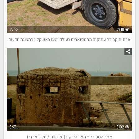
27
2810
ארונות קבורה עתיקים מהמפוארים בעולם יוצגו באשקלון בתצוגה חדשה
9
3102
אתר הסטורי – מצד הירקון (תל שוני / תל כוארדי)