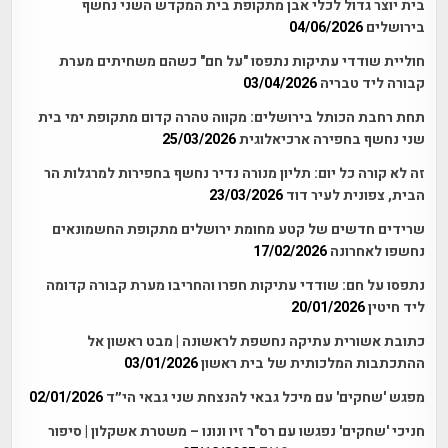
בית יוצר גדול לכלי אבן מתקופת בית המקדש השני נחשף
בירושלים
04/06/2026
חוליית שודדי עתיקות נתפסו "על חם" כשהם משחיתים מערת
קבורה ליד טבריה
03/04/2026
תחת רחבת הכותל בירושלים: מקווה טהרה קדום מתקופת ימי בית
שני נחשף בחפירה ארכיאלוגית
25/03/2026
זה לא קורה כל יום: תליון מנורה נדיר נחשף בחפירות למרגלות הר
הבית, צפונית לעיר דוד
23/03/2026
שרידים חדשים של קטע מחומת ירושלים מתקופת החשמונאים
נחשפו לאחרונה
17/02/2026
נתפסו על חם: שודדי עתיקות חפרו והחריבו מערת קבורה קדומה
ליד חיטין
20/01/2026
כתובת אשורית עתיקה נחשפת לראשונה | מבט ראשון אל
ההתכתבות המלכותית של בית ראשון
03/01/2026
מפגש 'שחקים' עם מיכל גבאי להנצחת שני גבאי הי״ד
02/01/2026
חניכי 'שחקים' נפגשו עם רס"ר זיו ונונו – משטרת אשקלון | סיפור