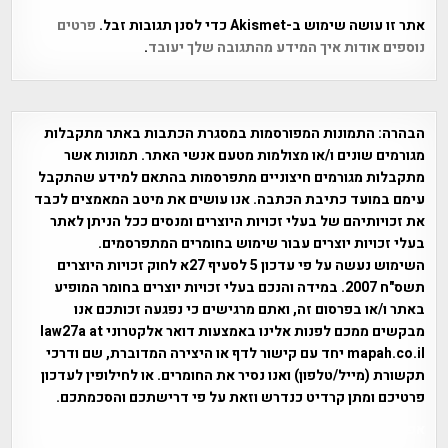
אתר זו עושה שימוש ב-Akismet כדי לסנן תגובות זבל.
פרטים
נוספים אודות איך המידע מהתגובה שלך יעובד
.
הבהרה:
התמונות המפורסמות במסגרת הכתבות באתר מתקבלות
מגורמים שונים ו/או מצולמות מטעם אנשי האתר. תמונות אשר
מתקבלות מגורמים חיצוניים מתפרסמות בהתאם למידע שהתקבל
עימם במועד כתיבת הכתבה. אנו עושים את מיטב המאמצים לכבד
את זכויותיהם של בעלי זכויות היוצרים ומנסים ככל הניתן לאתר
בעלי זכויות יוצרים עבור שימוש בחומרים המתפרסמים.
השימוש נעשה על פי עדכון 5 לסעיף 27א לחוק זכויות היוצרים
תשס"ח 2007. במידה והנכם בעלי זכויות יוצרים בחומר המופיע
באתר ו/או בפרסום זה, ואתם מרגישים כי נפגעה זכותכם אנו
מבקשים ממכם לפנות אלינו באמצעות דואר אלקטרוני law27a at
mapah.co.il יחד עם קישור לדף או היצירה המדוברת, שם ודרכי
תקשורת (מייל/טלפון) ואנו נסיר את החומרים. או לחילופין לעדכון
פרטיכם ומתן קרדיט כנדרש וזאת על פי דרישתכם והסכמתכם.
אפי אליאן , היסטוריה על המפה , פרוייקט טיגארט , Efi Elian ,