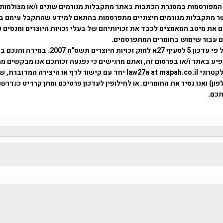
המפורסמות במסגרת הכתבות באתר מתקבלות מגורמים שונים ו/או מצולמות
ר מתקבלות מגורמים חיצוניים מתפרסמות בהתאם למידע שהתקבל עימם ב
 את מיטב המאמצים לכבד את זכויותיהם של בעלי זכויות היוצרים ומנסים 
ים עבור שימוש בחומרים המתפרסמים.
השימוש נעשה על פי עדכון 5 לסעיף 27א לחוק זכויות היוצרים ת
פיע באתר ו/או בפרסום זה, ואתם מרגישים כי נפגעה זכותכם אנו מבקשים ממ
באמצעות דואר אלקטרוני law27a at mapah.co.il יחד עם קישור לדף או היצירה המדו
ון) ואנו נסיר את החומרים. או לחילופין לעדכון פרטיכם ומתן קרדיט כנדרש 
כם.
פרוייקט טיגארט , Efi Elian , Tegart Fort , tegart fortress