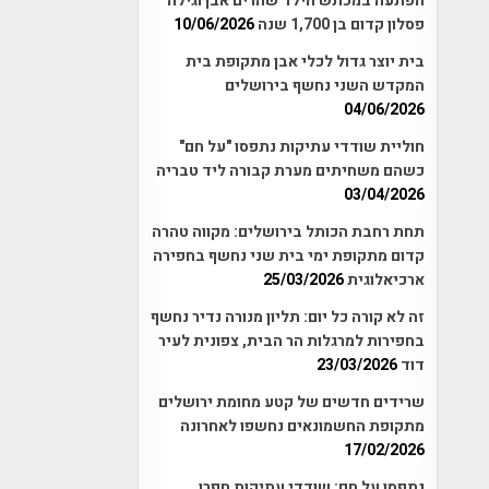
הפתעה במכתש הילד שהרים אבן וגילה
פסלון קדום בן 1,700 שנה
10/06/2026
בית יוצר גדול לכלי אבן מתקופת בית
המקדש השני נחשף בירושלים
04/06/2026
חוליית שודדי עתיקות נתפסו "על חם"
כשהם משחיתים מערת קבורה ליד טבריה
03/04/2026
תחת רחבת הכותל בירושלים: מקווה טהרה
קדום מתקופת ימי בית שני נחשף בחפירה
ארכיאלוגית
25/03/2026
זה לא קורה כל יום: תליון מנורה נדיר נחשף
בחפירות למרגלות הר הבית, צפונית לעיר
דוד
23/03/2026
שרידים חדשים של קטע מחומת ירושלים
מתקופת החשמונאים נחשפו לאחרונה
17/02/2026
נתפסו על חם: שודדי עתיקות חפרו