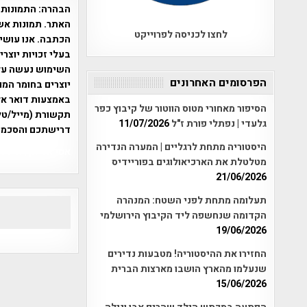
הבהרה:
התמונות 
האתר. תמונות אש
לחצו לכניסה לפרוייקט
הכתבה. אנו עושים
בעלי זכויות יוצר
הפרסומים האחרונים
יוצרים בחומר המו
הסיפור מאחורי מטוס הווטור של קיבוץ כפר
תקשורת (מייל/טלפ
גלעדי | נפתלי פורת ז"ל
11/07/2026
דרישתכם והסכמת
היסטוריה מתחת לרגליים | המערה הנדירה
אפי אליאן , היסטוריה על המפה , 
מטלטלת את הארכיאולוגים בפוריידיס
21/06/2026
תעלומה מתחת לפני השטח: המנהרה
הקדומה שנחשפה ליד הקיבוץ הירושלמי
19/06/2026
החזירו את ההיסטוריה! מטבעות נדירים
שנעלמו מהארץ הושבו מארצות הברית
15/06/2026