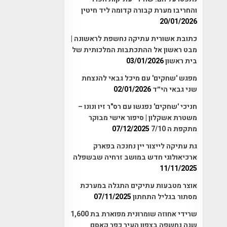
והחריבו מערת קבורה קדומה ליד חיטין
20/01/2026
כתובת אשורית עתיקה נחשפת לראשונה |
מבט ראשון אל ההתכתבות המלכותית של
בית ראשון
03/01/2026
מפגש 'שחקים' עם מיכל גבאי להנצחת
שני גבאי הי״ד
02/01/2026
חניכי 'שחקים' נפגשו עם רס"ר זיו ונונו –
משטרת אשקלון | סיפור אישי מבוקר
מתקפת ה 7/10
07/12/2025
גת עתיקה לייצור יין נחנכה בפארק
ארכיאולוגי חדש במושב זרחיה שבשפלה
11/11/2025
אוצר מטבעות עתיקים התגלה במערכת
מסתור בגליל התחתון
07/11/2025
שרידי אחוזה שומרונית מפוארת בת 1,600
שנה נחשפה בצפון העיר כפר קאסם