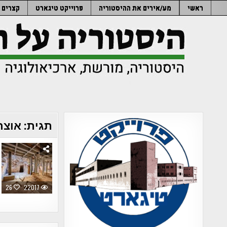
Ski
ראשי
מע/אירים את ההיסטוריה
פרוייקט טיגארט
קצרים
t
conten
תגית:
אוצר
26
22017