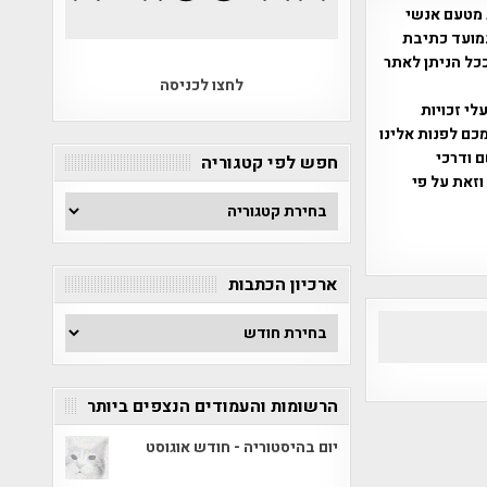
 מטעם אנשי
מועד כתיבת
ככל הניתן לאתר
לחצו לכניסה
שס"ח 2007. במידה והנכם בעלי זכויות
כם לפנות אלינו
ברת, שם ודרכי
חפש לפי קטגוריה
וזאת על פי
חפש
לפי
קטגוריה
ארכיון הכתבות
ארכיון
הכתבות
הרשומות והעמודים הנצפים ביותר
יום בהיסטוריה - חודש אוגוסט