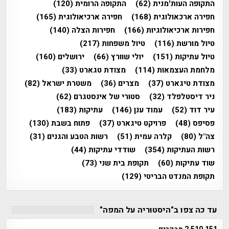
התקופה העות'מנית
(62)
התקופה הרומית
(120)
חפירה ארכאולוגית
(168)
חפירה ארכיאולוגית
(165)
חפירות ארכיאולוגיות
(166)
חפירות הצלה
(140)
טיול מורשת
(116)
טיול משפחות
(217)
טיול עתיקות
(151)
יולי שוורץ
(66)
ירושלים
(160)
מלחמת העצמאות
(114)
מצודת טגארט
(33)
מצודת טיגארט
(37)
מצרים
(36)
משטרת ישראל
(82)
ניר דיסטלפלד
(32)
סטורי של אינסטגרם
(62)
עיר דוד
(52)
עמוד ענן
(146)
עתיקות
(183)
פסיפס
(48)
פרויקט טיגארט
(37)
פתוח בשבת
(130)
צה"ל
(80)
קלרה עמית
(51)
רשות הטבע והגנים
(31)
רשות העתיקות
(354)
שודדי עתיקות
(44)
שוד עתיקות
(60)
תקופת בית שני
(73)
תקופת המנדט הבריטי
(129)
עד כה צפו ב"היסטוריה על המפה"