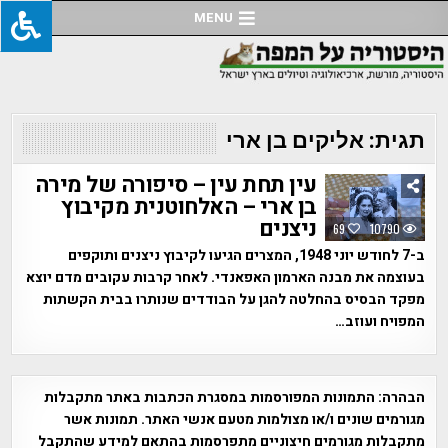
Ski
MENU
t
conten
תגית:
אליקים בן ארי
עין תחת עין – סיפורה של מירה
בן ארי – האלחוטנית מקיבוץ
ניצנים
69
10790
ב-7 לחודש יוני 1948, המצרים הגיעו לקיבוץ ניצנים ותוקפים
בעוצמה את מבנה הארמון האפאנדי. לאחר קרבות עקובים מדם יוצא
מפקד הבסיס בהחלטה להגן על הבודדים שנותרו בבית הקשתות
המפויח ועוזב…
הבהרה:
התמונות המפורסמות במסגרת הכתבות באתר מתקבלות
מגורמים שונים ו/או מצולמות מטעם אנשי האתר. תמונות אשר
מתקבלות מגורמים חיצוניים מתפרסמות בהתאם למידע שהתקבל