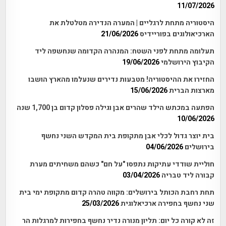
11/07/2026
היסטוריה מתחת לרגליים | המערה הנדירה מטלטלת את
הארכיאולוגים בפוריידיס
21/06/2026
תעלומה מתחת לפני השטח: המנהרה הקדומה שנחשפה ליד
הקיבוץ הירושלמי
19/06/2026
החזירו את ההיסטוריה! מטבעות נדירים שנעלמו מהארץ הושבו
מארצות הברית
15/06/2026
הפתעה במכתש הילד שהרים אבן וגילה פסלון קדום בן 1,700 שנה
10/06/2026
בית יוצר גדול לכלי אבן מתקופת בית המקדש השני נחשף
בירושלים
04/06/2026
חוליית שודדי עתיקות נתפסו "על חם" כשהם משחיתים מערת
קבורה ליד טבריה
03/04/2026
תחת רחבת הכותל בירושלים: מקווה טהרה קדום מתקופת ימי בית
שני נחשף בחפירה ארכיאלוגית
25/03/2026
זה לא קורה כל יום: תליון מנורה נדיר נחשף בחפירות למרגלות הר