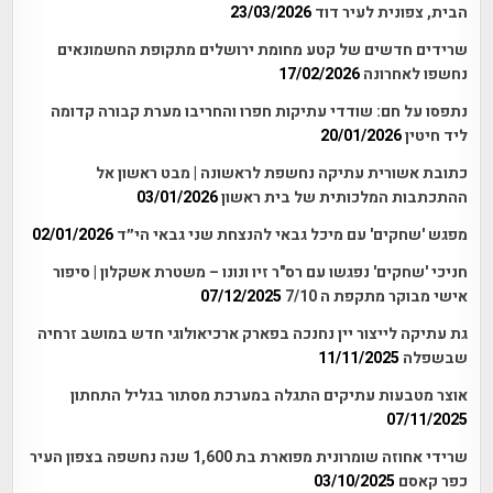
הבית, צפונית לעיר דוד
23/03/2026
שרידים חדשים של קטע מחומת ירושלים מתקופת החשמונאים
נחשפו לאחרונה
17/02/2026
נתפסו על חם: שודדי עתיקות חפרו והחריבו מערת קבורה קדומה
ליד חיטין
20/01/2026
כתובת אשורית עתיקה נחשפת לראשונה | מבט ראשון אל
ההתכתבות המלכותית של בית ראשון
03/01/2026
מפגש 'שחקים' עם מיכל גבאי להנצחת שני גבאי הי״ד
02/01/2026
חניכי 'שחקים' נפגשו עם רס"ר זיו ונונו – משטרת אשקלון | סיפור
אישי מבוקר מתקפת ה 7/10
07/12/2025
גת עתיקה לייצור יין נחנכה בפארק ארכיאולוגי חדש במושב זרחיה
שבשפלה
11/11/2025
אוצר מטבעות עתיקים התגלה במערכת מסתור בגליל התחתון
07/11/2025
שרידי אחוזה שומרונית מפוארת בת 1,600 שנה נחשפה בצפון העיר
כפר קאסם
03/10/2025