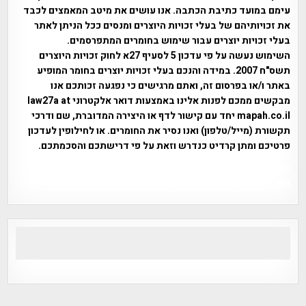
עימם במועד כתיבת הכתבה. אנו עושים את מיטב המאמצים לכבד
את זכויותיהם של בעלי זכויות היוצרים ומנסים ככל הניתן לאתר
בעלי זכויות יוצרים עבור שימוש בחומרים המתפרסמים.
השימוש נעשה על פי עדכון 5 לסעיף 27א לחוק זכויות היוצרים
תשס"ח 2007. במידה והנכם בעלי זכויות יוצרים בחומר המופיע
באתר ו/או בפרסום זה, ואתם מרגישים כי נפגעה זכותכם אנו
מבקשים ממכם לפנות אלינו באמצעות דואר אלקטרוני law27a at
mapah.co.il יחד עם קישור לדף או היצירה המדוברת, שם ודרכי
תקשורת (מייל/טלפון) ואנו נסיר את החומרים. או לחילופין לעדכון
פרטיכם ומתן קרדיט כנדרש וזאת על פי דרישתכם והסכמתכם.
אפי אליאן , היסטוריה על המפה , פרוייקט טיגארט , Efi Elian ,
Tegart Fort , tegart fortress