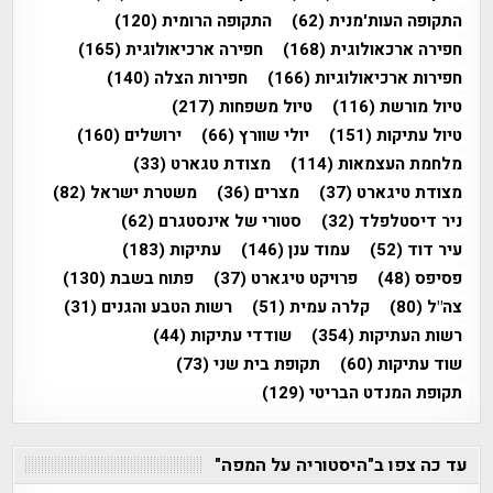
התקופה העות'מנית
(62)
התקופה הרומית
(120)
חפירה ארכאולוגית
(168)
חפירה ארכיאולוגית
(165)
חפירות ארכיאולוגיות
(166)
חפירות הצלה
(140)
טיול מורשת
(116)
טיול משפחות
(217)
טיול עתיקות
(151)
יולי שוורץ
(66)
ירושלים
(160)
מלחמת העצמאות
(114)
מצודת טגארט
(33)
מצודת טיגארט
(37)
מצרים
(36)
משטרת ישראל
(82)
ניר דיסטלפלד
(32)
סטורי של אינסטגרם
(62)
עיר דוד
(52)
עמוד ענן
(146)
עתיקות
(183)
פסיפס
(48)
פרויקט טיגארט
(37)
פתוח בשבת
(130)
צה"ל
(80)
קלרה עמית
(51)
רשות הטבע והגנים
(31)
רשות העתיקות
(354)
שודדי עתיקות
(44)
שוד עתיקות
(60)
תקופת בית שני
(73)
תקופת המנדט הבריטי
(129)
עד כה צפו ב"היסטוריה על המפה"