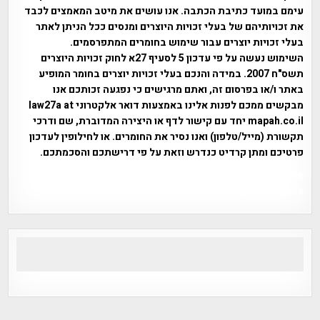
עימם במועד כתיבת הכתבה. אנו עושים את מיטב המאמצים לכבד
את זכויותיהם של בעלי זכויות היוצרים ומנסים ככל הניתן לאתר
בעלי זכויות יוצרים עבור שימוש בחומרים המתפרסמים.
השימוש נעשה על פי עדכון 5 לסעיף 27א לחוק זכויות היוצרים
תשס"ח 2007. במידה והנכם בעלי זכויות יוצרים בחומר המופיע
באתר ו/או בפרסום זה, ואתם מרגישים כי נפגעה זכותכם אנו
מבקשים ממכם לפנות אלינו באמצעות דואר אלקטרוני law27a at
mapah.co.il יחד עם קישור לדף או היצירה המדוברת, שם ודרכי
תקשורת (מייל/טלפון) ואנו נסיר את החומרים. או לחילופין לעדכון
פרטיכם ומתן קרדיט כנדרש וזאת על פי דרישתכם והסכמתכם.
אפי אליאן , היסטוריה על המפה , פרוייקט טיגארט , Efi Elian ,
Tegart Fort , tegart fortress