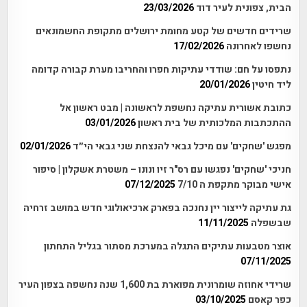
הבית, צפונית לעיר דוד
23/03/2026
שרידים חדשים של קטע מחומת ירושלים מתקופת החשמונאים
נחשפו לאחרונה
17/02/2026
נתפסו על חם: שודדי עתיקות חפרו והחריבו מערת קבורה קדומה
ליד חיטין
20/01/2026
כתובת אשורית עתיקה נחשפת לראשונה | מבט ראשון אל
ההתכתבות המלכותית של בית ראשון
03/01/2026
מפגש 'שחקים' עם מיכל גבאי להנצחת שני גבאי הי״ד
02/01/2026
חניכי 'שחקים' נפגשו עם רס"ר זיו ונונו – משטרת אשקלון | סיפור
אישי מבוקר מתקפת ה 7/10
07/12/2025
גת עתיקה לייצור יין נחנכה בפארק ארכיאולוגי חדש במושב זרחיה
שבשפלה
11/11/2025
אוצר מטבעות עתיקים התגלה במערכת מסתור בגליל התחתון
07/11/2025
שרידי אחוזה שומרונית מפוארת בת 1,600 שנה נחשפה בצפון העיר
כפר קאסם
03/10/2025