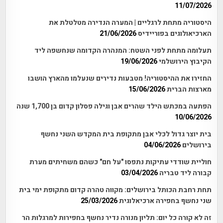
11/07/2026
היסטוריה מתחת לרגליים | המערה הנדירה מטלטלת את
הארכיאולוגים בפוריידיס
21/06/2026
תעלומה מתחת לפני השטח: המנהרה הקדומה שנחשפה ליד
הקיבוץ הירושלמי
19/06/2026
החזירו את ההיסטוריה! מטבעות נדירים שנעלמו מהארץ הושבו
מארצות הברית
15/06/2026
הפתעה במכתש הילד שהרים אבן וגילה פסלון קדום בן 1,700 שנה
10/06/2026
בית יוצר גדול לכלי אבן מתקופת בית המקדש השני נחשף
בירושלים
04/06/2026
חוליית שודדי עתיקות נתפסו "על חם" כשהם משחיתים מערת
קבורה ליד טבריה
03/04/2026
תחת רחבת הכותל בירושלים: מקווה טהרה קדום מתקופת ימי בית
שני נחשף בחפירה ארכיאלוגית
25/03/2026
זה לא קורה כל יום: תליון מנורה נדיר נחשף בחפירות למרגלות הר