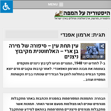
Ski
MENU
t
conten
תגית:
ארמון אפנדי
עין תחת עין – סיפורה של מירה
בן ארי – האלחוטנית מקיבוץ
ניצנים
69
10799
ב-7 לחודש יוני 1948, המצרים הגיעו לקיבוץ ניצנים ותוקפים
בעוצמה את מבנה הארמון האפאנדי. לאחר קרבות עקובים מדם יוצא
מפקד הבסיס בהחלטה להגן על הבודדים שנותרו בבית הקשתות
המפויח ועוזב…
הבהרה:
התמונות המפורסמות במסגרת הכתבות באתר מתקבלות
מגורמים שונים ו/או מצולמות מטעם אנשי האתר. תמונות אשר
מתקבלות מגורמים חיצוניים מתפרסמות בהתאם למידע שהתקבל