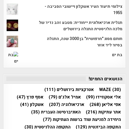
צילומי תיעוד העיר אשקלון ויישובי הסביבה -
1955
תגלית ארכיאולוגית ייחודית: מטבע זהב נדיר של
מלכה הלניסטית התגלה בירושלים
חותם מסוג "חרפושית" בן 3000 שנה, התגלה
בסיור ליד אזור
בת ים
הנושאים החמים!
(30)
WAZE
אטרקציות בירושלים
(111)
אלי אסקוזידו
(99)
אמיל אלג'ם
(79)
אסף פרץ
(47)
אפי אליאן
(268)
ארכיאולוגיה
(207)
אשקלון
(41)
אתר עתיקות
(216)
האוניברסיטה העברית
(35)
היחידה למניעת שוד ברשות העתיקות
(77)
התקופה הביזנטית
(129)
התקופה ההלניסטית
(30)