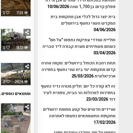
הפתעה במכתש הילד שהרים אבן וגילה
פסלון קדום בן 1,700 שנה
10/06/2026
5
7126
בית יוצר גדול לכלי אבן מתקופת בית
המקדש השני נחשף בירושלים
04/06/2026
חוליית שודדי עתיקות נתפסו "על חם"
כשהם משחיתים מערת קבורה ליד טבריה
0
1872
03/04/2026
תחת רחבת הכותל בירושלים: מקווה טהרה
קדום מתקופת ימי בית שני נחשף בחפירה
ארכיאלוגית
25/03/2026
0
2424
זה לא קורה כל יום: תליון מנורה נדיר נחשף
בחפירות למרגלות הר הבית, צפונית לעיר
וממצאים נוספים…
דוד
23/03/2026
שרידים חדשים של קטע מחומת ירושלים
מתקופת החשמונאים נחשפו לאחרונה
17/02/2026
נתפסו על חם: שודדי עתיקות חפרו