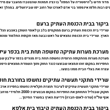
מדור חדש ב"היסטוריה על המפה" בו נציג תמונות שהצטברו מהעבר עם מידע
ם רבות חלפו אינספור בני אדם לאורכו של רחוב יפו שבירושלים. במהלך ז
ביקור בבית הכנסת העתיק ברעם
שרידי בית הכנסת העתיק ברעם ממוקמים בלב גן לאומי השוכן באצבע הגלי
הארץ. שרידי בית הכנסת נמצאים על ראש גבעה מאז תקופת התלמוד ומהוו
מערכת מערות עתיקה נחשפה תחת בית בכפר עילב
מערכת מערות מהתקופה הרומית נחשפה תחת בית מגורים בכפר עילבון שבג
החפירות במקום זוהו ונמצאו שבוצעו כנגד החוק ותוך השמדת ממצאים היסט
עצרה את בעלי הבית ממנו בוצעו…
שרידי מתקני תעשיה עתיקים נחשפו בחורבת חוק
שרידי מתקני תעשיה עתיקים לעיבוד תוצרת חקלאית נחשפו בחפירה ארכא
חוקוק שבגליל התחתון את החפירות במקום
אגף של"ח (שדה-לאום-חברה) וידיעת הארץ במשרד החינוך….
ביקור בבית הכנסת העתיק קיבוץ בית אלפא