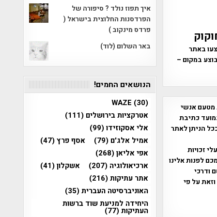
איך תפוז נולד ? סיפורה של
הפרדסנות החלוצית בישראל (
פרדס מינקוב )
וקוק
באר השלום (לוד)
צעו באתר
בוצע במקום –
הנושאים החמים!
WAZE
(30)
 מטעם אנשי
אטרקציות בירושלים
(111)
מועד כתיבת
אלי אסקוזידו
(99)
ככל הניתן לאתר
אמיל אלג'ם
(79)
אסף פרץ
(47)
שס"ח 2007. במידה והנכם בעלי זכויות
אפי אליאן
(268)
כם לפנות אלינו
ארכיאולוגיה
(207)
אשקלון
(41)
ברת, שם ודרכי
אתר עתיקות
(216)
וזאת על פי
האוניברסיטה העברית
(35)
היחידה למניעת שוד ברשות
העתיקות
(77)