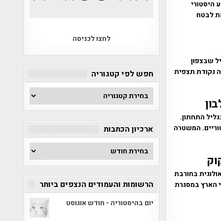
 היסטורי
את לבטח
לחצו לכניסה
ל שבצפון
ה נקודת תצפית
חפש לפי קטגוריה
חפש
ון
לפי
קטגוריה
ליל התחתון.
וריים. המשטרה
ארכיון הכתבות
ארכיון
הכתבות
וק
ולוגית בחורבת
הרשומות והעמודים הנצפים ביותר
 מבצעים כ-2000 תלמידי מרחבי הארץ במסגרת
יום בהיסטוריה - חודש אוגוסט