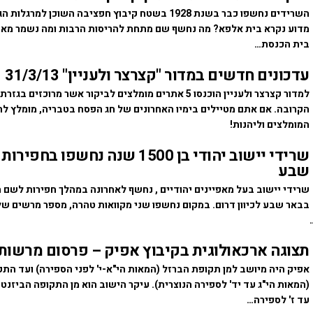
השרידים נחשפו כבר בשנת 1928 בשטח קיבוץ חפציבה השוכן למרג
מדוע נקרא בית אלפא? מה נחשף שם מתחת להריסות הרבות ומה נשמר מאז?
בית הכנסת…
עדכונים חדשים במדור "קצרצר ולעניין" 31/3/13
למדור קצרצר ולעניין הוכנסו 5 אתרים מומלצים לביקור אשר מרוכז
הקרובה. אם אתם מטיילים בימיו האחרונים של חג הפסח בטבריה, מומלץ לה
המומלצים וליהנות!
שרידי יישוב יהודי בן 1500 שנה נחשפו בח
שבע
בבאר שבע לכיוון דרום. במקום נחשפו שני מקוואות טהרה, מספר מרשים של 
תצוגה ארכאולוגית בקיבוץ אפיק – פרסום מרשות
אפיק היה מיושב למן תקופת הברזל (המאות הי"א-י' לפני הספירה) ועד הת
(המאות הי"ג עד יד' לספירה הנוצרית). עיקר הישוב הוא מן התקופה הביזנט
עד ז' לספירה…