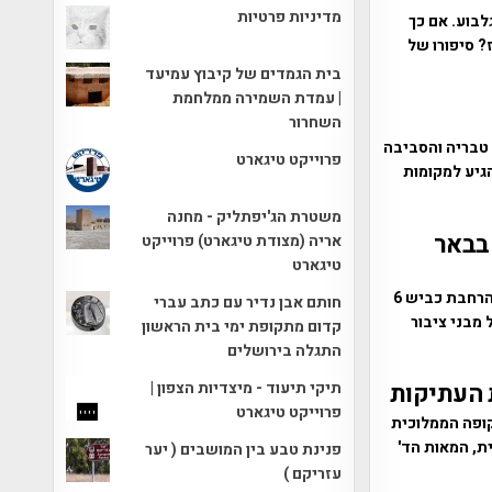
מדיניות פרטיות
לות הגלבוע. אם כך
 סיפורו של
בית הגמדים של קיבוץ עמיעד
| עמדת השמירה ממלחמת
השחרור
ים בגזרת טבריה והסביבה
פרוייקט טיגארט
גיע למקומות
משטרת הג'יפתליק - מחנה
פירות בבאר
אריה (מצודת טיגארט) פרוייקט
טיגארט
שרידי יישוב בעל מאפיינים יהודיים , נחשף לאחרונה במהלך חפירות לשם הרחבת כביש 6
חותם אבן נדיר עם כתב עברי
מבני ציבור
קדום מתקופת ימי בית הראשון
התגלה בירושלים
תיקי תיעוד - מיצדיות הצפון |
 העתיקות
פרוייקט טיגארט
קופה הממלוכית
ית, המאות הד'
פנינת טבע בין המושבים ( יער
עזריקם )