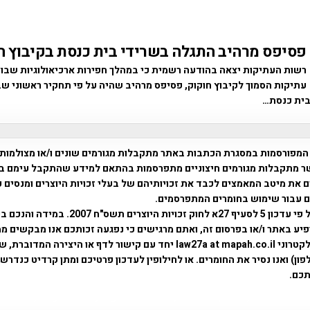
פסיפס מרהיב התגלה בשרידי בית כנסת בקיבוץ ח
רשות העתיקות יצאה בהודעה רשמית כי במהלך חפירות ארכיאולוגיות שבו
עתיקות הסמוך לקיבוץ חוקוק, פסיפס מרהיב שהיה על פי תחקיר ראשוני ש
בית כנסת…
המפורסמות במסגרת הכתבות באתר מתקבלות מגורמים שונים ו/או מצולמות
ר מתקבלות מגורמים חיצוניים מתפרסמות בהתאם למידע שהתקבל עימם ב
 את מיטב המאמצים לכבד את זכויותיהם של בעלי זכויות היוצרים ומנסים 
ים עבור שימוש בחומרים המתפרסמים.
השימוש נעשה על פי עדכון 5 לסעיף 27א לחוק זכויות היוצרים ת
פיע באתר ו/או בפרסום זה, ואתם מרגישים כי נפגעה זכותכם אנו מבקשים ממ
באמצעות דואר אלקטרוני law27a at mapah.co.il יחד עם קישור לדף או היצירה המדו
ון) ואנו נסיר את החומרים. או לחילופין לעדכון פרטיכם ומתן קרדיט כנדרש 
כם.
פרוייקט טיגארט , Efi Elian , Tegart Fort , tegart fortress