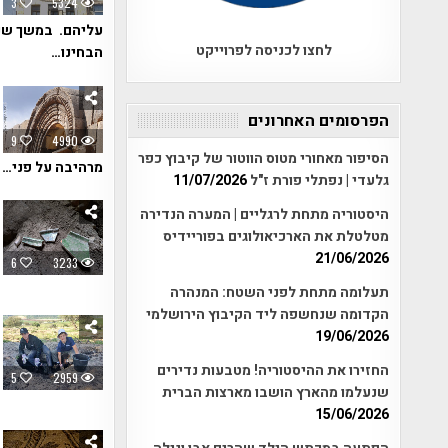
3
5324
עליהם. במשך שני
לחצו לכניסה לפרוייקט
הבחינו…
הפרסומים האחרונים
9
4990
הסיפור מאחורי מטוס הווטור של קיבוץ כפר
מרהיבה על פני…
גלעדי | נפתלי פורת ז"ל
11/07/2026
היסטוריה מתחת לרגליים | המערה הנדירה
מטלטלת את הארכיאולוגים בפוריידיס
21/06/2026
6
3233
תעלומה מתחת לפני השטח: המנהרה
הקדומה שנחשפה ליד הקיבוץ הירושלמי
19/06/2026
החזירו את ההיסטוריה! מטבעות נדירים
5
2959
שנעלמו מהארץ הושבו מארצות הברית
15/06/2026