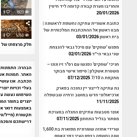
והחריבו מערת קבורה קדומה ליד חיטין
9
1923
20/01/2026
כתובת אשורית עתיקה נחשפת לראשונה |
מבט ראשון אל ההתכתבות המלכותית של
8
5750
בית ראשון
03/01/2026
חלק מרצפתו של 
מפגש 'שחקים' עם מיכל גבאי להנצחת
שני גבאי הי״ד
02/01/2026
חניכי 'שחקים' נפגשו עם רס"ר זיו ונונו –
הבהרה:
התמונות 
משטרת אשקלון | סיפור אישי מבוקר
האתר. תמונות אש
מתקפת ה 7/10
07/12/2025
הכתבה. אנו עושים
בעלי זכויות יוצר
גת עתיקה לייצור יין נחנכה בפארק
ארכיאולוגי חדש במושב זרחיה שבשפלה
יוצרים בחומר המו
11/11/2025
אוצר מטבעות עתיקים התגלה במערכת
תקשורת (מייל/טלפ
מסתור בגליל התחתון
07/11/2025
דרישתכם והסכמת
שרידי אחוזה שומרונית מפוארת בת 1,600
אפי אליאן , היסטוריה על המפה , 
שנה נחשפה בצפון העיר כפר קאסם