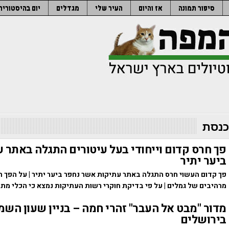
סיפור תמונה
אז והיום
העיר שלי
מגדלים
יום בהיסטוריה
כנסת
פך חרס קדום וייחודי בעל עיטורים התגלה באתר 
ביער יתיר
פך קדום העשוי חרס התגלה באתר עתיקות אשר נחפר ביער יתיר | על הפך ה
מרהיבים של גמלים | על פי בדיקת חוקרי רשות העתיקות נמצא כי הכלי מת
מדור "מבט אל העבר" זהרי חמה – בניין שעון הש
בירושלים