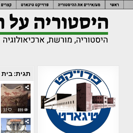
Ski
ראשי
מע/אירים את ההיסטוריה
פרוייקט טיגארט
קצרים
t
conten
תגית:
בית 
27
899