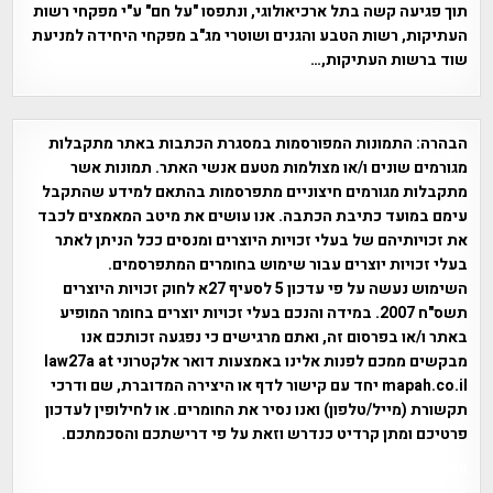
תוך פגיעה קשה בתל ארכיאולוגי, ונתפסו "על חם" ע"י מפקחי רשות
העתיקות, רשות הטבע והגנים ושוטרי מג"ב מפקחי היחידה למניעת
שוד ברשות העתיקות,…
הבהרה:
התמונות המפורסמות במסגרת הכתבות באתר מתקבלות
מגורמים שונים ו/או מצולמות מטעם אנשי האתר. תמונות אשר
מתקבלות מגורמים חיצוניים מתפרסמות בהתאם למידע שהתקבל
עימם במועד כתיבת הכתבה. אנו עושים את מיטב המאמצים לכבד
את זכויותיהם של בעלי זכויות היוצרים ומנסים ככל הניתן לאתר
בעלי זכויות יוצרים עבור שימוש בחומרים המתפרסמים.
השימוש נעשה על פי עדכון 5 לסעיף 27א לחוק זכויות היוצרים
תשס"ח 2007. במידה והנכם בעלי זכויות יוצרים בחומר המופיע
באתר ו/או בפרסום זה, ואתם מרגישים כי נפגעה זכותכם אנו
מבקשים ממכם לפנות אלינו באמצעות דואר אלקטרוני law27a at
mapah.co.il יחד עם קישור לדף או היצירה המדוברת, שם ודרכי
תקשורת (מייל/טלפון) ואנו נסיר את החומרים. או לחילופין לעדכון
פרטיכם ומתן קרדיט כנדרש וזאת על פי דרישתכם והסכמתכם.
אפי אליאן , היסטוריה על המפה , פרוייקט טיגארט , Efi Elian ,
Tegart Fort , tegart fortress