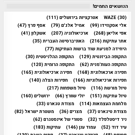
הנושאים החמים!
(30)
WAZE
אטרקציות בירושלים
(111)
אלי אסקוזידו
(99)
אמיל אלג'ם
(79)
אסף פרץ
(47)
אפי אליאן
(268)
ארכיאולוגיה
(207)
אשקלון
(41)
אתר עתיקות
(216)
האוניברסיטה העברית
(35)
היחידה למניעת שוד ברשות העתיקות
(77)
התקופה הביזנטית
(129)
התקופה ההלניסטית
(30)
התקופה העות'מנית
(62)
התקופה הרומית
(120)
חפירה ארכאולוגית
(168)
חפירה ארכיאולוגית
(165)
חפירות ארכיאולוגיות
(166)
חפירות הצלה
(140)
טיול מורשת
(116)
טיול משפחות
(217)
טיול עתיקות
(151)
יולי שוורץ
(66)
ירושלים
(160)
מלחמת העצמאות
(114)
מצודת טגארט
(33)
מצודת טיגארט
(37)
מצרים
(36)
משטרת ישראל
(82)
ניר דיסטלפלד
(32)
סטורי של אינסטגרם
(62)
עיר דוד
(52)
עמוד ענן
(146)
עתיקות
(183)
פסיפס
(48)
פרויקט טיגארט
(37)
פתוח בשבת
(130)