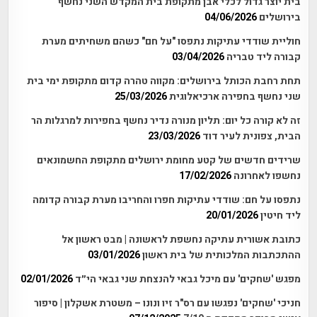
בית יוצר גדול לכלי אבן מתקופת בית המקדש השני נחשף
בירושלים
04/06/2026
חוליית שודדי עתיקות נתפסו "על חם" כשהם משחיתים מערת
קבורה ליד טבריה
03/04/2026
תחת רחבת הכותל בירושלים: מקווה טהרה קדום מתקופת ימי בית
שני נחשף בחפירה ארכיאלוגית
25/03/2026
זה לא קורה כל יום: תליון מנורה נדיר נחשף בחפירות למרגלות הר
הבית, צפונית לעיר דוד
23/03/2026
שרידים חדשים של קטע מחומת ירושלים מתקופת החשמונאים
נחשפו לאחרונה
17/02/2026
נתפסו על חם: שודדי עתיקות חפרו והחריבו מערת קבורה קדומה
ליד חיטין
20/01/2026
כתובת אשורית עתיקה נחשפת לראשונה | מבט ראשון אל
ההתכתבות המלכותית של בית ראשון
03/01/2026
מפגש 'שחקים' עם מיכל גבאי להנצחת שני גבאי הי״ד
02/01/2026
חניכי 'שחקים' נפגשו עם רס"ר זיו ונונו – משטרת אשקלון | סיפור