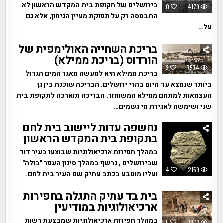
בירושלים של תקופת בית המקדש הראשון לא
0
4179
התבססה רק על תפוקת מעיין הגיחון, אלא גם
על…
בריכת השחייה האולימפית של
הורדוס (בריכת ממילא)
3
7574
בריכת ממילא היא למעשה מאגר המים הגדול
ביותר שנמצא עד היום בהרי ירושלים. הבריכה שוכנת בין גן
העצמאות למתחם ממילא המשוחזר. הבריכה תוארכה לתקופת בית
שני ושימשה לאגירת מי גשמים…
נחשפה עדות ליישוב בית לחם
בתקופת בית המקדש הראשון
במהלך חפירות ארכיאולוגיות שבוצעו בעיר דוד
שבירושלים , נחשף במהלך סינון העפר "בולה"
4
2159
ועליו מוטבע בכתב עתיק שם העיר בית לחם.
בית בד עתיק התגלה בחפירות
ארכיאולוגיות במודיעין
במהלך חפירות ארכיאולוגיות שמבצעת רשות
5
3873