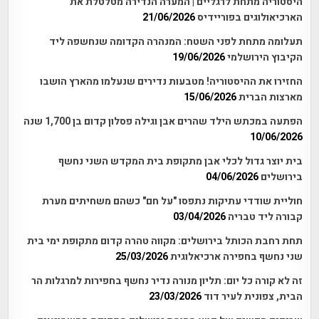
היסטוריה מתחת לרגליים | המערה הנדירה מטלטלת את
הארכיאולוגים בפוריידיס
21/06/2026
תעלומה מתחת לפני השטח: המנהרה הקדומה שנחשפה ליד
הקיבוץ הירושלמי
19/06/2026
החזירו את ההיסטוריה! מטבעות נדירים שנעלמו מהארץ הושבו
מארצות הברית
15/06/2026
הפתעה במכתש הילד שהרים אבן וגילה פסלון קדום בן 1,700 שנה
10/06/2026
בית יוצר גדול לכלי אבן מתקופת בית המקדש השני נחשף
בירושלים
04/06/2026
חוליית שודדי עתיקות נתפסו "על חם" כשהם משחיתים מערת
קבורה ליד טבריה
03/04/2026
תחת רחבת הכותל בירושלים: מקווה טהרה קדום מתקופת ימי בית
שני נחשף בחפירה ארכיאלוגית
25/03/2026
זה לא קורה כל יום: תליון מנורה נדיר נחשף בחפירות למרגלות הר
הבית, צפונית לעיר דוד
23/03/2026