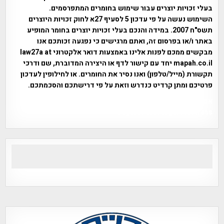
בעלי זכויות יוצרים עבור שימוש בחומרים המתפרסמים.
השימוש נעשה על פי עדכון 5 לסעיף 27א לחוק זכויות היוצרים
תשס"ח 2007. במידה והנכם בעלי זכויות יוצרים בחומר המופיע
באתר ו/או בפרסום זה, ואתם מרגישים כי נפגעה זכותכם אנו
מבקשים ממכם לפנות אלינו באמצעות דואר אלקטרוני law27a at
mapah.co.il יחד עם קישור לדף או היצירה המדוברת, שם ודרכי
תקשורת (מייל/טלפון) ואנו נסיר את החומרים. או לחילופין לעדכון
פרטיכם ומתן קרדיט כנדרש וזאת על פי דרישתכם והסכמתכם.
אפי אליאן , היסטוריה על המפה , פרוייקט טיגארט , Efi Elian ,
Tegart Fort , tegart fortress