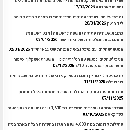
שרידים חדשים של קטע מחומת ירושלים מתקופת החשמונאים
נחשפו לאחרונה
17/02/2026
נתפסו על חם: שודדי עתיקות חפרו והחריבו מערת קבורה קדומה
ליד חיטין
20/01/2026
כתובת אשורית עתיקה נחשפת לראשונה | מבט ראשון אל
ההתכתבות המלכותית של בית ראשון
03/01/2026
מפגש 'שחקים' עם מיכל גבאי להנצחת שני גבאי הי״ד
02/01/2026
חניכי 'שחקים' נפגשו עם רס"ר זיו ונונו – משטרת אשקלון | סיפור
אישי מבוקר מתקפת ה 7/10
07/12/2025
גת עתיקה לייצור יין נחנכה בפארק ארכיאולוגי חדש במושב זרחיה
שבשפלה
11/11/2025
אוצר מטבעות עתיקים התגלה במערכת מסתור בגליל התחתון
07/11/2025
שרידי אחוזה שומרונית מפוארת בת 1,600 שנה נחשפה בצפון העיר
כפר קאסם
03/10/2025
פתילות קדומות בנות 4,000 שנה התגלו בחפירות הצלה באתר בניה