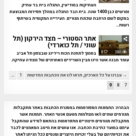
העתיקות במודיעין, התגלה בית בד עתיק
ומרשים כבן 1400 שנה. בית הבד התגלה במהלך חפירות המבוצעת
במקום לשם הרחבת שכונת מגורים. העירייה המקומית בשיתוף
רשות…
אתר הסטורי – מצד הירקון (תל
שוני / תל כוארדי)
9
3101
בסמוך לתחנת הכוח רידינג שבצפון תל אביב
עומד מבנה אשר הינו מבין השרידים האחרונים של מצודה עתיקה.
Posts
→ עברנו על כל הארכיון, תראו לנו את הכתבות החדשות
1
…
pagination
9
8
7
הבהרה:
התמונות המפורסמות במסגרת הכתבות באתר מתקבלות
מגורמים שונים ו/או מצולמות מטעם אנשי האתר. תמונות אשר
מתקבלות מגורמים חיצוניים מתפרסמות בהתאם למידע שהתקבל
עימם במועד כתיבת הכתבה. אנו עושים את מיטב המאמצים לכבד
את זכויותיהם של בעלי זכויות היוצרים ומנסים ככל הניתן לאתר