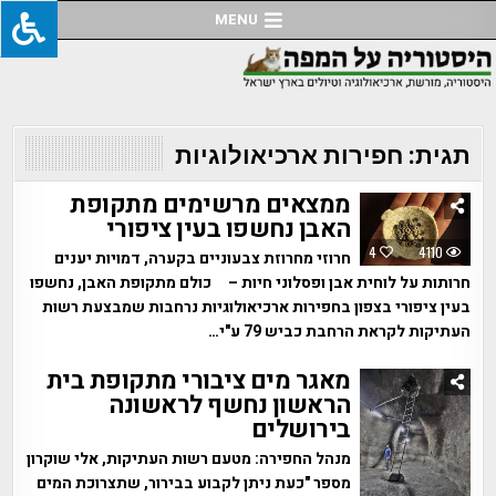
Ski
MENU
t
conten
תגית:
חפירות ארכיאולוגיות
ממצאים מרשימים מתקופת
האבן נחשפו בעין ציפורי
4
4110
חרוזי מחרוזת צבעוניים בקערה, דמויות יענים
חרותות על לוחית אבן ופסלוני חיות – כולם מתקופת האבן, נחשפו
בעין ציפורי בצפון בחפירות ארכיאולוגיות נרחבות שמבצעת רשות
העתיקות לקראת הרחבת כביש 79 ע"י…
מאגר מים ציבורי מתקופת בית
הראשון נחשף לראשונה
בירושלים
מנהל החפירה: מטעם רשות העתיקות, אלי שוקרון
מספר "כעת ניתן לקבוע בבירור, שתצרוכת המים