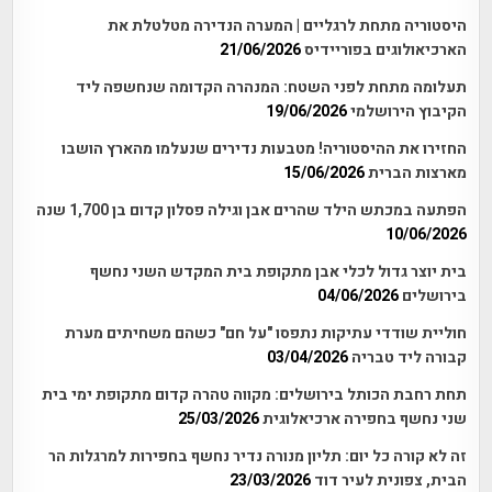
היסטוריה מתחת לרגליים | המערה הנדירה מטלטלת את
הארכיאולוגים בפוריידיס
21/06/2026
תעלומה מתחת לפני השטח: המנהרה הקדומה שנחשפה ליד
הקיבוץ הירושלמי
19/06/2026
החזירו את ההיסטוריה! מטבעות נדירים שנעלמו מהארץ הושבו
מארצות הברית
15/06/2026
הפתעה במכתש הילד שהרים אבן וגילה פסלון קדום בן 1,700 שנה
10/06/2026
בית יוצר גדול לכלי אבן מתקופת בית המקדש השני נחשף
בירושלים
04/06/2026
חוליית שודדי עתיקות נתפסו "על חם" כשהם משחיתים מערת
קבורה ליד טבריה
03/04/2026
תחת רחבת הכותל בירושלים: מקווה טהרה קדום מתקופת ימי בית
שני נחשף בחפירה ארכיאלוגית
25/03/2026
זה לא קורה כל יום: תליון מנורה נדיר נחשף בחפירות למרגלות הר
הבית, צפונית לעיר דוד
23/03/2026