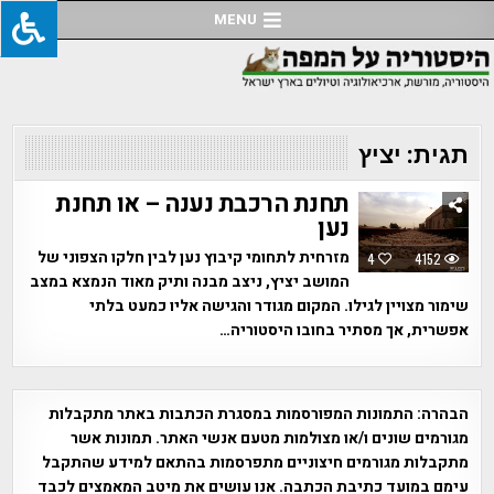
Ski
MENU
t
conten
תגית:
יציץ
תחנת הרכבת נענה – או תחנת
נען
מזרחית לתחומי קיבוץ נען לבין חלקו הצפוני של
4
4152
המושב יציץ, ניצב מבנה ותיק מאוד הנמצא במצב
שימור מצויין לגילו. המקום מגודר והגישה אליו כמעט בלתי
אפשרית, אך מסתיר בחובו היסטוריה…
הבהרה:
התמונות המפורסמות במסגרת הכתבות באתר מתקבלות
מגורמים שונים ו/או מצולמות מטעם אנשי האתר. תמונות אשר
מתקבלות מגורמים חיצוניים מתפרסמות בהתאם למידע שהתקבל
עימם במועד כתיבת הכתבה. אנו עושים את מיטב המאמצים לכבד