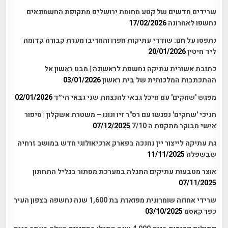
שרידים חדשים של קטע מחומת ירושלים מתקופת החשמונאים
נחשפו לאחרונה
17/02/2026
נתפסו על חם: שודדי עתיקות חפרו והחריבו מערת קבורה קדומה
ליד חיטין
20/01/2026
כתובת אשורית עתיקה נחשפת לראשונה | מבט ראשון אל
ההתכתבות המלכותית של בית ראשון
03/01/2026
מפגש 'שחקים' עם מיכל גבאי להנצחת שני גבאי הי״ד
02/01/2026
חניכי 'שחקים' נפגשו עם רס"ר זיו ונונו – משטרת אשקלון | סיפור
אישי מבוקר מתקפת ה 7/10
07/12/2025
גת עתיקה לייצור יין נחנכה בפארק ארכיאולוגי חדש במושב זרחיה
שבשפלה
11/11/2025
אוצר מטבעות עתיקים התגלה במערכת מסתור בגליל התחתון
07/11/2025
שרידי אחוזה שומרונית מפוארת בת 1,600 שנה נחשפה בצפון העיר
כפר קאסם
03/10/2025