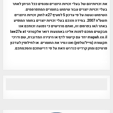
את זכויותיהם של בעלי זכויות היוצרים ומנסים ככל הניתן לאתר
בעלי זכויות יוצרים עבור שימוש בחומרים המתפרסמים.
השימוש נעשה על פי עדכון 5 לסעיף 27א לחוק זכויות היוצרים
תשס"ח 2007. במידה והנכם בעלי זכויות יוצרים בחומר המופיע
באתר ו/או בפרסום זה, ואתם מרגישים כי נפגעה זכותכם אנו
מבקשים ממכם לפנות אלינו באמצעות דואר אלקטרוני law27a at
mapah.co.il יחד עם קישור לדף או היצירה המדוברת, שם ודרכי
תקשורת (מייל/טלפון) ואנו נסיר את החומרים. או לחילופין לעדכון
פרטיכם ומתן קרדיט כנדרש וזאת על פי דרישתכם והסכמתכם.
אפי אליאן , היסטוריה על המפה , פרוייקט טיגארט , Efi Elian ,
Tegart Fort , tegart fortress