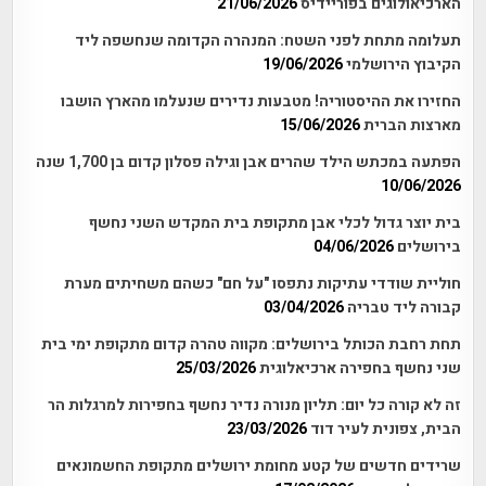
הארכיאולוגים בפוריידיס
21/06/2026
תעלומה מתחת לפני השטח: המנהרה הקדומה שנחשפה ליד
הקיבוץ הירושלמי
19/06/2026
החזירו את ההיסטוריה! מטבעות נדירים שנעלמו מהארץ הושבו
מארצות הברית
15/06/2026
הפתעה במכתש הילד שהרים אבן וגילה פסלון קדום בן 1,700 שנה
10/06/2026
בית יוצר גדול לכלי אבן מתקופת בית המקדש השני נחשף
בירושלים
04/06/2026
חוליית שודדי עתיקות נתפסו "על חם" כשהם משחיתים מערת
קבורה ליד טבריה
03/04/2026
תחת רחבת הכותל בירושלים: מקווה טהרה קדום מתקופת ימי בית
שני נחשף בחפירה ארכיאלוגית
25/03/2026
זה לא קורה כל יום: תליון מנורה נדיר נחשף בחפירות למרגלות הר
הבית, צפונית לעיר דוד
23/03/2026
שרידים חדשים של קטע מחומת ירושלים מתקופת החשמונאים