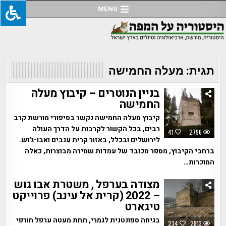
Ski
MENU
t
conten
תגית:
מעלה החמישה
בניין הנוטרים – קיבוץ מעלה
החמישה
קיבוץ מעלה החמישה נקשר בסיפורי מורשת קרב
רבים, בכל הקשור לקרבות על הדרך העולה
41
2796
לירושלים ובכלל, באזור קרית ענבים ואבו-ג'וש.
ברחבי הקיבוץ, מספר מכובד של עמדות שמירה מבוצרות, כאלה
המוכרות…
מצודה בערפל , משטרת אבו גוש
– 2022 (קרית אל עינב) פרוייקט
טיגארט
בגיחה ספונטנית לגמרי, תחת מעטה ערפל חורפי
234
2813