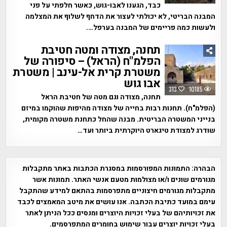
כבד, הגענו לאבו-גוש, כאשר חלפתי על פני
המבנה הבריטי, לא יכולתי לעצור את הדחף לשלוף את המצלמה
ולעשות כמה פריימים של המבנה בערפל….
תחנה, מצודה ומטה חטיבת
הפלמ"ח (הראל) – סיפורה של
משטרת קרית אל-עינב | משטרת
אבו גוש
313
10185
תחנה, מצודה וגם מטה של חטיבת הראל
(הפלמ"ח). תחנות רבות בחייה של מצודה מהיפות שהוקמו במיזם
בנייני המשטרה הבריטית. מבנה שהחל כתחנת משטרה מקומית,
שודרג למצודת טיגארט היוקרתית ביותר ועד…
הבהרה:
התמונות המפורסמות במסגרת הכתבות באתר מתקבלות
מגורמים שונים ו/או מצולמות מטעם אנשי האתר. תמונות אשר
מתקבלות מגורמים חיצוניים מתפרסמות בהתאם למידע שהתקבל
עימם במועד כתיבת הכתבה. אנו עושים את מיטב המאמצים לכבד
את זכויותיהם של בעלי זכויות היוצרים ומנסים ככל הניתן לאתר
בעלי זכויות יוצרים עבור שימוש בחומרים המתפרסמים.