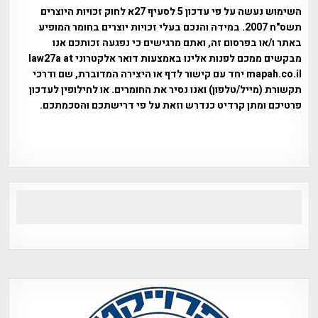
השימוש נעשה על פי עדכון 5 לסעיף 27א לחוק זכויות היוצרים
תשס"ח 2007. במידה והנכם בעלי זכויות יוצרים בחומר המופיע
באתר ו/או בפרסום זה, ואתם מרגישים כי נפגעה זכותכם אנו
מבקשים ממכם לפנות אלינו באמצעות דואר אלקטרוני law27a at
mapah.co.il יחד עם קישור לדף או היצירה המדוברת, שם ודרכי
תקשורת (מייל/טלפון) ואנו נסיר את החומרים. או לחילופין לעדכון
פרטיכם ומתן קרדיט כנדרש וזאת על פי דרישתכם והסכמתכם.
אפי אליאן , היסטוריה על המפה , פרוייקט טיגארט , Efi Elian ,
Tegart Fort , tegart fortress