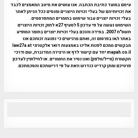
עימם במועד כתיבת הכתבה. אנו עושים את מיטב המאמצים לכבד
את זכויותיהם של בעלי זכויות היוצרים ומנסים ככל הניתן לאתר
בעלי זכויות יוצרים עבור שימוש בחומרים המתפרסמים.
השימוש נעשה על פי עדכון 5 לסעיף 27א לחוק זכויות היוצרים
תשס"ח 2007. במידה והנכם בעלי זכויות יוצרים בחומר המופיע
באתר ו/או בפרסום זה, ואתם מרגישים כי נפגעה זכותכם אנו
מבקשים ממכם לפנות אלינו באמצעות דואר אלקטרוני law27a at
mapah.co.il יחד עם קישור לדף או היצירה המדוברת, שם ודרכי
תקשורת (מייל/טלפון) ואנו נסיר את החומרים. או לחילופין לעדכון
פרטיכם ומתן קרדיט כנדרש וזאת על פי דרישתכם והסכמתכם.
אפי אליאן , היסטוריה על המפה , פרוייקט טיגארט , Efi Elian ,
Tegart Fort , tegart fortress