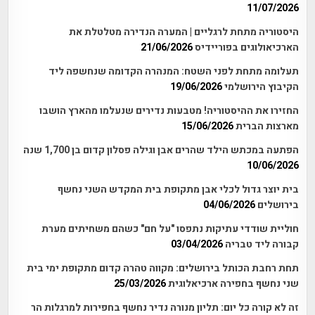
11/07/2026
היסטוריה מתחת לרגליים | המערה הנדירה מטלטלת את
הארכיאולוגים בפוריידיס
21/06/2026
תעלומה מתחת לפני השטח: המנהרה הקדומה שנחשפה ליד
הקיבוץ הירושלמי
19/06/2026
החזירו את ההיסטוריה! מטבעות נדירים שנעלמו מהארץ הושבו
מארצות הברית
15/06/2026
הפתעה במכתש הילד שהרים אבן וגילה פסלון קדום בן 1,700 שנה
10/06/2026
בית יוצר גדול לכלי אבן מתקופת בית המקדש השני נחשף
בירושלים
04/06/2026
חוליית שודדי עתיקות נתפסו "על חם" כשהם משחיתים מערת
קבורה ליד טבריה
03/04/2026
תחת רחבת הכותל בירושלים: מקווה טהרה קדום מתקופת ימי בית
שני נחשף בחפירה ארכיאלוגית
25/03/2026
זה לא קורה כל יום: תליון מנורה נדיר נחשף בחפירות למרגלות הר