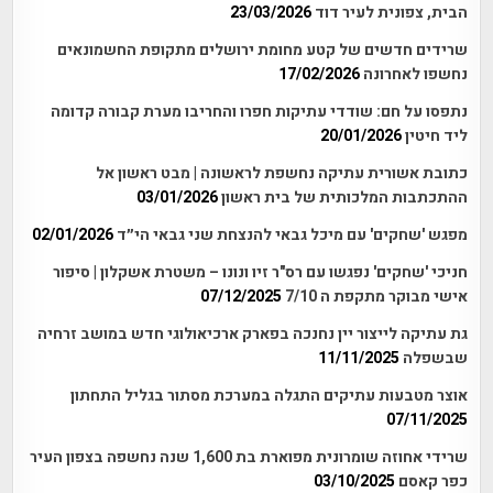
הבית, צפונית לעיר דוד
23/03/2026
שרידים חדשים של קטע מחומת ירושלים מתקופת החשמונאים
נחשפו לאחרונה
17/02/2026
נתפסו על חם: שודדי עתיקות חפרו והחריבו מערת קבורה קדומה
ליד חיטין
20/01/2026
כתובת אשורית עתיקה נחשפת לראשונה | מבט ראשון אל
ההתכתבות המלכותית של בית ראשון
03/01/2026
מפגש 'שחקים' עם מיכל גבאי להנצחת שני גבאי הי״ד
02/01/2026
חניכי 'שחקים' נפגשו עם רס"ר זיו ונונו – משטרת אשקלון | סיפור
אישי מבוקר מתקפת ה 7/10
07/12/2025
גת עתיקה לייצור יין נחנכה בפארק ארכיאולוגי חדש במושב זרחיה
שבשפלה
11/11/2025
אוצר מטבעות עתיקים התגלה במערכת מסתור בגליל התחתון
07/11/2025
שרידי אחוזה שומרונית מפוארת בת 1,600 שנה נחשפה בצפון העיר
כפר קאסם
03/10/2025