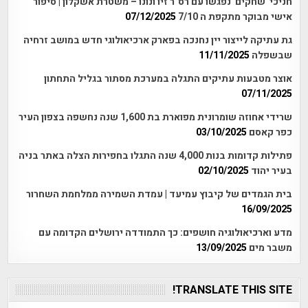
חניכי 'שחקים' נפגשו עם רס"ר זיו ונונו – משטרת אשקלון | סיפור
אישי מבוקר מתקפת ה 7/10
07/12/2025
גת עתיקה לייצור יין נחנכה בפארק ארכיאולוגי חדש במושב זרחיה
שבשפלה
11/11/2025
אוצר מטבעות עתיקים התגלה במערכת מסתור בגליל התחתון
07/11/2025
שרידי אחוזה שומרונית מפוארת בת 1,600 שנה נחשפה בצפון העיר
כפר קאסם
03/10/2025
פתילות קדומות בנות 4,000 שנה התגלו בחפירות הצלה באתר בניה
בעיר יהוד
02/10/2025
בית הגמדים של קיבוץ עמיעד | עמדת השמירה ממלחמת השחרור
16/09/2025
מדע וארכיאולוגיה חושפים: כך התמודדה ירושלים הקדומה עם
משבר מים
13/09/2025
TRANSLATE THIS SITE!