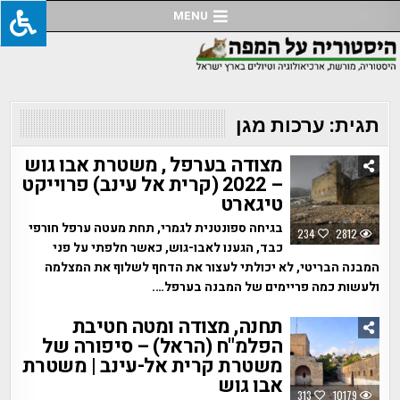
Ski
MENU
t
conten
תגית:
ערכות מגן
מצודה בערפל , משטרת אבו גוש
– 2022 (קרית אל עינב) פרוייקט
טיגארט
בגיחה ספונטנית לגמרי, תחת מעטה ערפל חורפי
234
2812
כבד, הגענו לאבו-גוש, כאשר חלפתי על פני
המבנה הבריטי, לא יכולתי לעצור את הדחף לשלוף את המצלמה
ולעשות כמה פריימים של המבנה בערפל….
תחנה, מצודה ומטה חטיבת
הפלמ"ח (הראל) – סיפורה של
משטרת קרית אל-עינב | משטרת
אבו גוש
313
10179