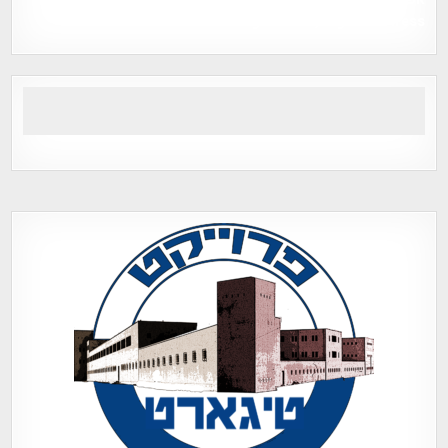
Tegart Fort , tegart fortress