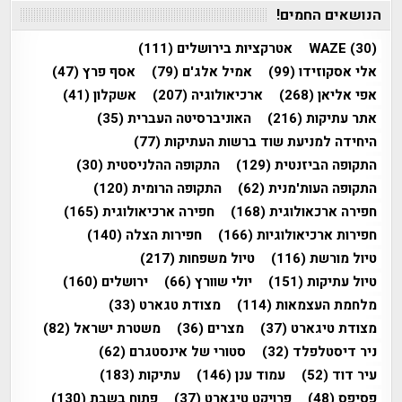
הנושאים החמים!
(30)
WAZE
אטרקציות בירושלים
(111)
אלי אסקוזידו
(99)
אמיל אלג'ם
(79)
אסף פרץ
(47)
אפי אליאן
(268)
ארכיאולוגיה
(207)
אשקלון
(41)
אתר עתיקות
(216)
האוניברסיטה העברית
(35)
היחידה למניעת שוד ברשות העתיקות
(77)
התקופה הביזנטית
(129)
התקופה ההלניסטית
(30)
התקופה העות'מנית
(62)
התקופה הרומית
(120)
חפירה ארכאולוגית
(168)
חפירה ארכיאולוגית
(165)
חפירות ארכיאולוגיות
(166)
חפירות הצלה
(140)
טיול מורשת
(116)
טיול משפחות
(217)
טיול עתיקות
(151)
יולי שוורץ
(66)
ירושלים
(160)
מלחמת העצמאות
(114)
מצודת טגארט
(33)
מצודת טיגארט
(37)
מצרים
(36)
משטרת ישראל
(82)
ניר דיסטלפלד
(32)
סטורי של אינסטגרם
(62)
עיר דוד
(52)
עמוד ענן
(146)
עתיקות
(183)
פסיפס
(48)
פרויקט טיגארט
(37)
פתוח בשבת
(130)