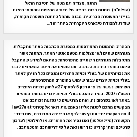
תחנה, מצודה וגם מטה של חטיבת הראל
(הפלמ"ח). תחנות רבות בחייה של מצודה מהיפות שהוקמו במיזם
בנייני המשטרה הבריטית. מבנה שהחל כתחנת משטרה מקומית,
שודרג למצודת טיגארט היוקרתית ביותר ועד…
הבהרה:
התמונות המפורסמות במסגרת הכתבות באתר מתקבלות
מגורמים שונים ו/או מצולמות מטעם אנשי האתר. תמונות אשר
מתקבלות מגורמים חיצוניים מתפרסמות בהתאם למידע שהתקבל
עימם במועד כתיבת הכתבה. אנו עושים את מיטב המאמצים לכבד
את זכויותיהם של בעלי זכויות היוצרים ומנסים ככל הניתן לאתר
בעלי זכויות יוצרים עבור שימוש בחומרים המתפרסמים.
השימוש נעשה על פי עדכון 5 לסעיף 27א לחוק זכויות היוצרים
תשס"ח 2007. במידה והנכם בעלי זכויות יוצרים בחומר המופיע
באתר ו/או בפרסום זה, ואתם מרגישים כי נפגעה זכותכם אנו
מבקשים ממכם לפנות אלינו באמצעות דואר אלקטרוני law27a at
mapah.co.il יחד עם קישור לדף או היצירה המדוברת, שם ודרכי
תקשורת (מייל/טלפון) ואנו נסיר את החומרים. או לחילופין לעדכון
פרטיכם ומתן קרדיט כנדרש וזאת על פי דרישתכם והסכמתכם.
אפי אליאן , היסטוריה על המפה , פרוייקט טיגארט , Efi Elian ,