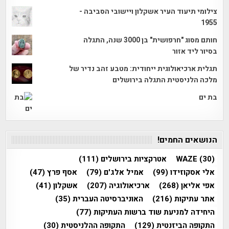
צילומי תיעוד העיר אשקלון ויישובי הסביבה -
1955
חותם מסוג "חרפושית" בן 3000 שנה, התגלה
בסיור ליד אזור
תגלית ארכיאולוגית ייחודית: מטבע זהב נדיר של
מלכה הלניסטית התגלה בירושלים
בת ים
הנושאים החמים!
(30)
WAZE
אטרקציות בירושלים
(111)
אלי אסקוזידו
(99)
אמיל אלג'ם
(79)
אסף פרץ
(47)
אפי אליאן
(268)
ארכיאולוגיה
(207)
אשקלון
(41)
אתר עתיקות
(216)
האוניברסיטה העברית
(35)
היחידה למניעת שוד ברשות העתיקות
(77)
התקופה הביזנטית
(129)
התקופה ההלניסטית
(30)