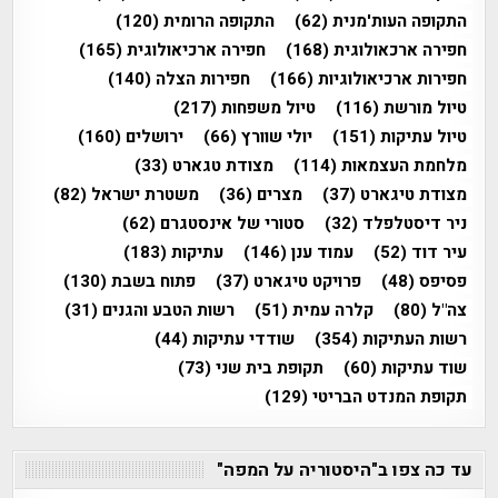
התקופה העות'מנית
(62)
התקופה הרומית
(120)
חפירה ארכאולוגית
(168)
חפירה ארכיאולוגית
(165)
חפירות ארכיאולוגיות
(166)
חפירות הצלה
(140)
טיול מורשת
(116)
טיול משפחות
(217)
טיול עתיקות
(151)
יולי שוורץ
(66)
ירושלים
(160)
מלחמת העצמאות
(114)
מצודת טגארט
(33)
מצודת טיגארט
(37)
מצרים
(36)
משטרת ישראל
(82)
ניר דיסטלפלד
(32)
סטורי של אינסטגרם
(62)
עיר דוד
(52)
עמוד ענן
(146)
עתיקות
(183)
פסיפס
(48)
פרויקט טיגארט
(37)
פתוח בשבת
(130)
צה"ל
(80)
קלרה עמית
(51)
רשות הטבע והגנים
(31)
רשות העתיקות
(354)
שודדי עתיקות
(44)
שוד עתיקות
(60)
תקופת בית שני
(73)
תקופת המנדט הבריטי
(129)
עד כה צפו ב"היסטוריה על המפה"