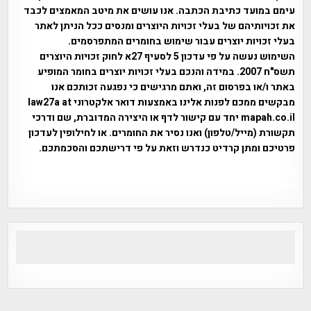
עימם במועד כתיבת הכתבה. אנו עושים את מיטב המאמצים לכבד
את זכויותיהם של בעלי זכויות היוצרים ומנסים ככל הניתן לאתר
בעלי זכויות יוצרים עבור שימוש בחומרים המתפרסמים.
השימוש נעשה על פי עדכון 5 לסעיף 27א לחוק זכויות היוצרים
תשס"ח 2007. במידה והנכם בעלי זכויות יוצרים בחומר המופיע
באתר ו/או בפרסום זה, ואתם מרגישים כי נפגעה זכותכם אנו
מבקשים ממכם לפנות אלינו באמצעות דואר אלקטרוני law27a at
mapah.co.il יחד עם קישור לדף או היצירה המדוברת, שם ודרכי
תקשורת (מייל/טלפון) ואנו נסיר את החומרים. או לחילופין לעדכון
פרטיכם ומתן קרדיט כנדרש וזאת על פי דרישתכם והסכמתכם.
אפי אליאן , היסטוריה על המפה , פרוייקט טיגארט , Efi Elian ,
Tegart Fort , tegart fortress