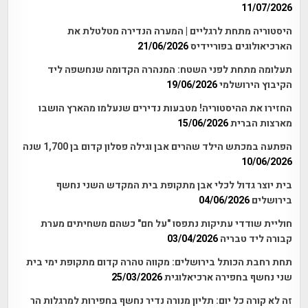
11/07/2026
היסטוריה מתחת לרגליים | המערה הנדירה מטלטלת את
הארכיאולוגים בפוריידיס
21/06/2026
תעלומה מתחת לפני השטח: המנהרה הקדומה שנחשפה ליד
הקיבוץ הירושלמי
19/06/2026
החזירו את ההיסטוריה! מטבעות נדירים שנעלמו מהארץ הושבו
מארצות הברית
15/06/2026
הפתעה במכתש הילד שהרים אבן וגילה פסלון קדום בן 1,700 שנה
10/06/2026
בית יוצר גדול לכלי אבן מתקופת בית המקדש השני נחשף
בירושלים
04/06/2026
חוליית שודדי עתיקות נתפסו "על חם" כשהם משחיתים מערת
קבורה ליד טבריה
03/04/2026
תחת רחבת הכותל בירושלים: מקווה טהרה קדום מתקופת ימי בית
שני נחשף בחפירה ארכיאלוגית
25/03/2026
זה לא קורה כל יום: תליון מנורה נדיר נחשף בחפירות למרגלות הר