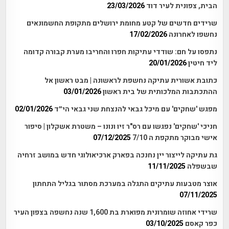
הבית, צפונית לעיר דוד
23/03/2026
שרידים חדשים של קטע מחומת ירושלים מתקופת החשמונאים
נחשפו לאחרונה
17/02/2026
נתפסו על חם: שודדי עתיקות חפרו והחריבו מערת קבורה קדומה
ליד חיטין
20/01/2026
כתובת אשורית עתיקה נחשפת לראשונה | מבט ראשון אל
ההתכתבות המלכותית של בית ראשון
03/01/2026
מפגש 'שחקים' עם מיכל גבאי להנצחת שני גבאי הי״ד
02/01/2026
חניכי 'שחקים' נפגשו עם רס"ר זיו ונונו – משטרת אשקלון | סיפור
אישי מבוקר מתקפת ה 7/10
07/12/2025
גת עתיקה לייצור יין נחנכה בפארק ארכיאולוגי חדש במושב זרחיה
שבשפלה
11/11/2025
אוצר מטבעות עתיקים התגלה במערכת מסתור בגליל התחתון
07/11/2025
שרידי אחוזה שומרונית מפוארת בת 1,600 שנה נחשפה בצפון העיר
כפר קאסם
03/10/2025