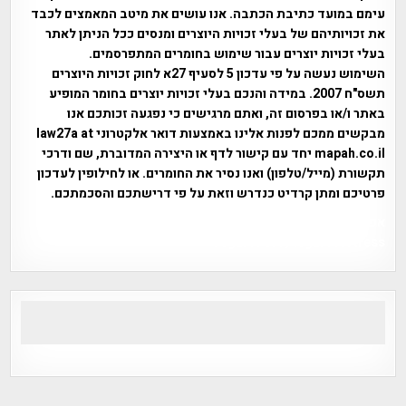
עימם במועד כתיבת הכתבה. אנו עושים את מיטב המאמצים לכבד
את זכויותיהם של בעלי זכויות היוצרים ומנסים ככל הניתן לאתר
בעלי זכויות יוצרים עבור שימוש בחומרים המתפרסמים.
השימוש נעשה על פי עדכון 5 לסעיף 27א לחוק זכויות היוצרים
תשס"ח 2007. במידה והנכם בעלי זכויות יוצרים בחומר המופיע
באתר ו/או בפרסום זה, ואתם מרגישים כי נפגעה זכותכם אנו
מבקשים ממכם לפנות אלינו באמצעות דואר אלקטרוני law27a at
mapah.co.il יחד עם קישור לדף או היצירה המדוברת, שם ודרכי
תקשורת (מייל/טלפון) ואנו נסיר את החומרים. או לחילופין לעדכון
פרטיכם ומתן קרדיט כנדרש וזאת על פי דרישתכם והסכמתכם.
אפי אליאן , היסטוריה על המפה , פרוייקט טיגארט , Efi Elian ,
Tegart Fort , tegart fortress