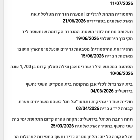
11/07/2026
היסטוריה מתחת לרגליים | המערה הנדירה מטלטלת את
הארכיאולוגים בפוריידיס
21/06/2026
תעלומה מתחת לפני השטח: המנהרה הקדומה שנחשפה ליד
הקיבוץ הירושלמי
19/06/2026
החזירו את ההיסטוריה! מטבעות נדירים שנעלמו מהארץ הושבו
מארצות הברית
15/06/2026
הפתעה במכתש הילד שהרים אבן וגילה פסלון קדום בן 1,700 שנה
10/06/2026
בית יוצר גדול לכלי אבן מתקופת בית המקדש השני נחשף
בירושלים
04/06/2026
חוליית שודדי עתיקות נתפסו "על חם" כשהם משחיתים מערת
קבורה ליד טבריה
03/04/2026
תחת רחבת הכותל בירושלים: מקווה טהרה קדום מתקופת ימי בית
שני נחשף בחפירה ארכיאלוגית
25/03/2026
זה לא קורה כל יום: תליון מנורה נדיר נחשף בחפירות למרגלות הר