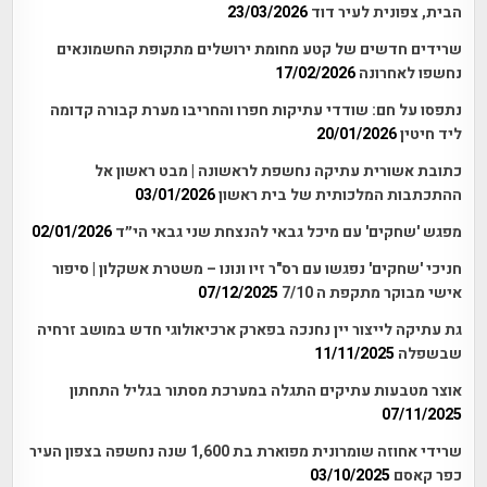
הבית, צפונית לעיר דוד
23/03/2026
שרידים חדשים של קטע מחומת ירושלים מתקופת החשמונאים
נחשפו לאחרונה
17/02/2026
נתפסו על חם: שודדי עתיקות חפרו והחריבו מערת קבורה קדומה
ליד חיטין
20/01/2026
כתובת אשורית עתיקה נחשפת לראשונה | מבט ראשון אל
ההתכתבות המלכותית של בית ראשון
03/01/2026
מפגש 'שחקים' עם מיכל גבאי להנצחת שני גבאי הי״ד
02/01/2026
חניכי 'שחקים' נפגשו עם רס"ר זיו ונונו – משטרת אשקלון | סיפור
אישי מבוקר מתקפת ה 7/10
07/12/2025
גת עתיקה לייצור יין נחנכה בפארק ארכיאולוגי חדש במושב זרחיה
שבשפלה
11/11/2025
אוצר מטבעות עתיקים התגלה במערכת מסתור בגליל התחתון
07/11/2025
שרידי אחוזה שומרונית מפוארת בת 1,600 שנה נחשפה בצפון העיר
כפר קאסם
03/10/2025