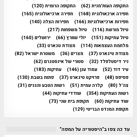
התקופה העות'מנית
(62)
התקופה הרומית
(120)
חפירה ארכאולוגית
(168)
חפירה ארכיאולוגית
(165)
חפירות ארכיאולוגיות
(166)
חפירות הצלה
(140)
טיול מורשת
(116)
טיול משפחות
(217)
טיול עתיקות
(151)
יולי שוורץ
(66)
ירושלים
(160)
מלחמת העצמאות
(114)
מצודת טגארט
(33)
מצודת טיגארט
(37)
מצרים
(36)
משטרת ישראל
(82)
ניר דיסטלפלד
(32)
סטורי של אינסטגרם
(62)
עיר דוד
(52)
עמוד ענן
(146)
עתיקות
(183)
פסיפס
(48)
פרויקט טיגארט
(37)
פתוח בשבת
(130)
צה"ל
(80)
קלרה עמית
(51)
רשות הטבע והגנים
(31)
רשות העתיקות
(354)
שודדי עתיקות
(44)
שוד עתיקות
(60)
תקופת בית שני
(73)
תקופת המנדט הבריטי
(129)
עד כה צפו ב"היסטוריה על המפה"